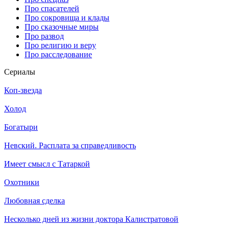
Про спасателей
Про сокровища и клады
Про сказочные миры
Про развод
Про религию и веру
Про расследование
Се­риа­лы
Коп-звезда
Холод
Богатыри
Невский. Расплата за справедливость
Имеет смысл с Татаркой
Охотники
Любовная сделка
Несколько дней из жизни доктора Калистратовой