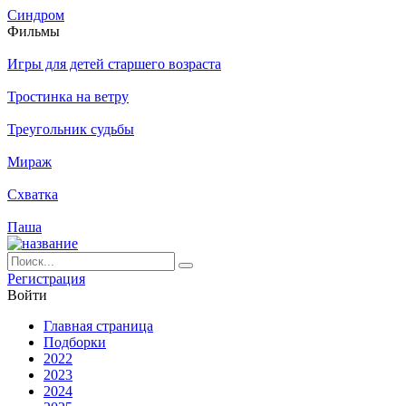
Синдром
Филь­мы
Игры для детей старшего возраста
Тростинка на ветру
Треугольник судьбы
Мираж
Схватка
Паша
Ре­ги­ст­ра­ция
Вой­ти
Глав­ная стра­ни­ца
Подборки
2022
2023
2024