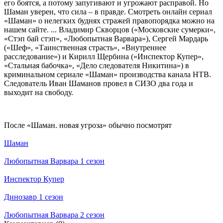
его боятся, а потому запугивают и угрожают расправой. Но
Шаман уверен, что сила – в правде. Смотреть онлайн сериал
«Шаман» о нелегких буднях стражей правопорядка можно на
нашем сайте. ... Владимир Скворцов («Московские сумерки»,
«Стэп бай стэп», «Любопытная Варвара»), Сергей Мардарь
(«Шеф», «Таинственная страсть», «Внутреннее
расследование») и Кирилл Щербина («Инспектор Купер»,
«Стальная бабочка», «Дело следователя Никитина») в
криминальном сериале «Шаман» производства канала НТВ.
Следователь Иван Шаманов провел в СИЗО два года и
выходит на свободу.
По­сле «Шаман. новая угроза» обыч­но по­смот­рят
Шаман
Любопытная Варвара 1 сезон
Инспектор Купер
Динозавр 1 сезон
Любопытная Варвара 2 сезон