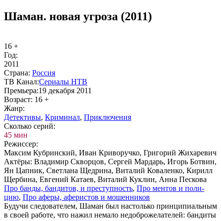
Шаман. новая угроза (2011)
16 +
Год:
2011
Стра­на:
Рос­сия
ТВ Ка­нал:
Се­риа­лы НТВ
Пре­мье­ра:
19 декабря 2011
Воз­раст:
16 +
Жанр:
Де­тек­ти­вы
,
Кри­ми­нал
,
При­клю­че­ния
Сколь­ко се­рий:
45 мин
Ре­жис­сер:
Максим Кубринский, Иван Криворучко, Григорий Жихаревич
Ак­тё­ры:
Владимир Скворцов, Сергей Мардарь, Игорь Ботвин,
Ян Цапник, Светлана Щедрина, Виталий Коваленко, Кирилл
Щербина, Евгений Катаев, Виталий Куклин, Анна Пескова
Про бан­ды, бан­ди­тов, и пре­ступ­ность
,
Про мен­тов и по­ли­
цию
,
Про афе­ры, афе­ри­стов и мо­шен­ни­ков
Будучи следователем, Шаман был настолько принципиальным
в своей работе, что нажил немало недоброжелателей: бандиты