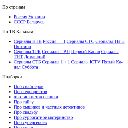
По стра­нам
Рос­сия
Ук­раи­на
СССР
Бе­ла­русь
По ТВ Ка­на­лам
Се­риа­лы НТВ
Рос­сия — 1
Се­риа­лы СТС
Се­риа­лы ТВ–3
Пят­ни­ца
Се­риа­лы ТРК
Се­риа­лы ТВЦ
Пер­вый Ка­нал
Се­риа­лы
ТНТ
До­маш­ний
Се­риа­лы СТБ
Се­риа­лы 1 + 1
Се­риа­лы ICTV
Пя­тый Ка­
нал
Суб­бо­та
Подборки
Про снайперов
Про террористов
про танкистов и танки
Про тайгу
Про сыщиков и частных детективов
Про свадьбу
Про суррогатное материнство
Про супергероев
Про спецназ