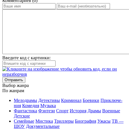
Ком­мен­та­ри­ев (0)
Введите код с картинки:
Отправить
Вы­бор жан­ра
По жан­рам
Ме­ло­дра­мы
Де­тек­ти­вы
Кри­ми­нал
Бое­ви­ки
При­клю­че­
ния
Ко­ме­дия
Му­зы­ка
Фан­та­сти­ка
Фэн­те­зи
Спорт
Ис­то­рия
Дра­мы
Во­ен­ные
Дет­ские
Се­мей­ные
Мис­ти­ка
Трил­ле­ры
Био­гра­фия
Ужа­сы
ТВ —
ШОУ
До­ку­мен­таль­ные