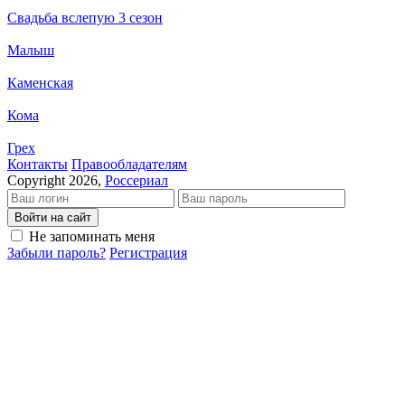
Свадьба вслепую 3 сезон
Малыш
Каменская
Кома
Грех
Кон­так­ты
Пра­во­об­ла­да­те­лям
Copyright 2026,
Россериал
Войти на сайт
Не запоминать меня
Забыли пароль?
Регистрация