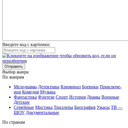
Введите код с картинки:
Отправить
Вы­бор жан­ра
По жан­рам
Ме­ло­дра­мы
Де­тек­ти­вы
Кри­ми­нал
Бое­ви­ки
При­клю­че­
ния
Ко­ме­дия
Му­зы­ка
Фан­та­сти­ка
Фэн­те­зи
Спорт
Ис­то­рия
Дра­мы
Во­ен­ные
Дет­ские
Се­мей­ные
Мис­ти­ка
Трил­ле­ры
Био­гра­фия
Ужа­сы
ТВ —
ШОУ
До­ку­мен­таль­ные
По стра­нам