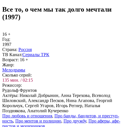
Все то, о чем мы так долго мечтали
(1997)
16 +
Год:
1997
Стра­на:
Рос­сия
ТВ Ка­нал:
Се­риа­лы ТРК
Воз­раст:
16 +
Жанр:
Ме­ло­дра­мы
Сколь­ко се­рий:
135 мин. / 02:15
Ре­жис­сер:
Рудольф Фрунтов
Ак­тё­ры:
Николай Добрынин, Анна Терехова, Всеволод
Шиловский, Александр Песков, Нина Агапова, Георгий
Корольчук, Сергей Угаров, Игорь Регнер, Наталья
Позднякова, Анатолий Кучеренко
Про лю­бовь и от­но­ше­ния
,
Про бан­ды, бан­ди­тов, и пре­ступ­
ность
,
Про мен­тов и по­ли­цию
,
Про друж­бу
,
Про афе­ры, афе­
ри­стов и мо­шен­ни­ков