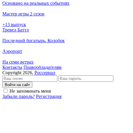
Основано на реальных событиях
Мастер игры 2 сезон
+13 выпуск
Тревел Баттл
Последний богатырь. Колобок
Аэропорт
На семи ветрах
Кон­так­ты
Пра­во­об­ла­да­те­лям
Copyright 2026,
Россериал
Войти на сайт
Не запоминать меня
Забыли пароль?
Регистрация