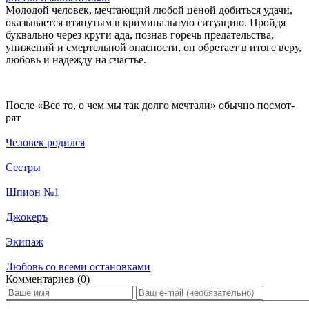
Молодой человек, мечтающий любой ценой добиться удачи,
оказывается втянутым в криминальную ситуацию. Пройдя
буквально через круги ада, познав горечь предательства,
унижений и смертельной опасности, он обретает в итоге веру,
любовь и надежду на счастье.
По­сле «Все то, о чем мы так долго мечтали» обыч­но по­смот­
рят
Человек родился
Сестры
Шпион №1
Джокеръ
Экипаж
Любовь со всеми остановками
Ком­мен­та­ри­ев (0)