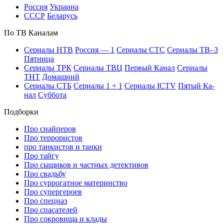
Рос­сия
Ук­раи­на
СССР
Бе­ла­русь
По ТВ Ка­на­лам
Се­риа­лы НТВ
Рос­сия — 1
Се­риа­лы СТС
Се­риа­лы ТВ–3
Пят­ни­ца
Се­риа­лы ТРК
Се­риа­лы ТВЦ
Пер­вый Ка­нал
Се­риа­лы
ТНТ
До­маш­ний
Се­риа­лы СТБ
Се­риа­лы 1 + 1
Се­риа­лы ICTV
Пя­тый Ка­
нал
Суб­бо­та
Подборки
Про снайперов
Про террористов
про танкистов и танки
Про тайгу
Про сыщиков и частных детективов
Про свадьбу
Про суррогатное материнство
Про супергероев
Про спецназ
Про спасателей
Про сокровища и клады