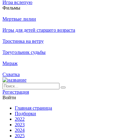
Игра вслепую
Филь­мы
Мертвые лилии
Игры для детей старшего возраста
Тростинка на ветру
Треугольник судьбы
Мираж
Схватка
Ре­ги­ст­ра­ция
Вой­ти
Глав­ная стра­ни­ца
Подборки
2022
2023
2024
2025