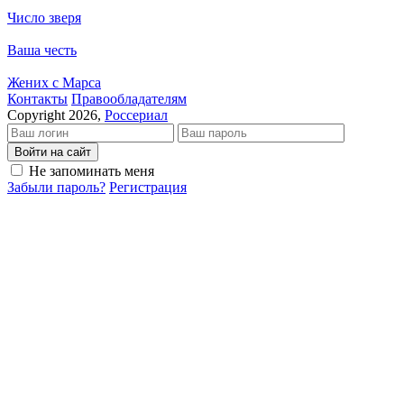
Число зверя
Ваша честь
Жених с Марса
Кон­так­ты
Пра­во­об­ла­да­те­лям
Copyright 2026,
Россериал
Войти на сайт
Не запоминать меня
Забыли пароль?
Регистрация