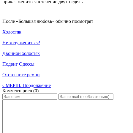
приказ жениться в течение двух недель.
По­сле «Большая любовь» обыч­но по­смот­рят
Холостяк
Не хочу жениться!
Двойной холостяк
Подвиг Одессы
Отстегните ремни
СМЕРШ. Продолжение
Ком­мен­та­ри­ев (0)