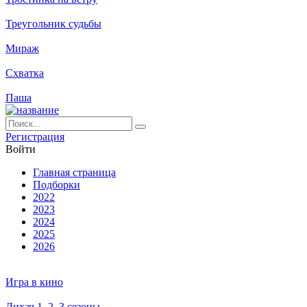
Треугольник судьбы
Мираж
Схватка
Паша
Ре­ги­ст­ра­ция
Вой­ти
Глав­ная стра­ни­ца
Подборки
2022
2023
2024
2025
2026
Игра в кино
Лихач 1, 2, 3 сезоны