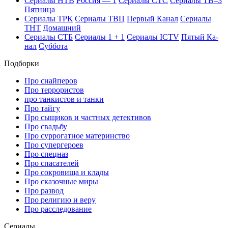
Се­риа­лы НТВ
Рос­сия — 1
Се­риа­лы СТС
Се­риа­лы ТВ–3
Пят­ни­ца
Се­риа­лы ТРК
Се­риа­лы ТВЦ
Пер­вый Ка­нал
Се­риа­лы
ТНТ
До­маш­ний
Се­риа­лы СТБ
Се­риа­лы 1 + 1
Се­риа­лы ICTV
Пя­тый Ка­
нал
Суб­бо­та
Подборки
Про снайперов
Про террористов
про танкистов и танки
Про тайгу
Про сыщиков и частных детективов
Про свадьбу
Про суррогатное материнство
Про супергероев
Про спецназ
Про спасателей
Про сокровища и клады
Про сказочные миры
Про развод
Про религию и веру
Про расследование
Се­риа­лы