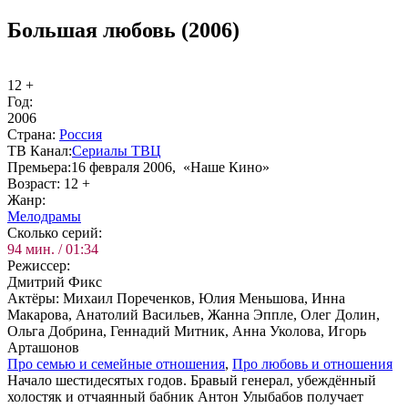
Большая любовь (2006)
12 +
Год:
2006
Стра­на:
Рос­сия
ТВ Ка­нал:
Сериалы ТВЦ
Пре­мье­ра:
16 февраля 2006, «Наше Кино»
Воз­раст:
12 +
Жанр:
Ме­ло­дра­мы
Сколь­ко се­рий:
94 мин. / 01:34
Ре­жис­сер:
Дмитрий Фикс
Ак­тё­ры:
Михаил Пореченков, Юлия Меньшова, Инна
Макарова, Анатолий Васильев, Жанна Эппле, Олег Долин,
Ольга Добрина, Геннадий Митник, Анна Уколова, Игорь
Арташонов
Про се­мью и се­мей­ные от­но­ше­ния
,
Про лю­бовь и от­но­ше­ния
Начало шестидесятых годов. Бравый генерал, убеждённый
холостяк и отчаянный бабник Антон Улыбабов получает