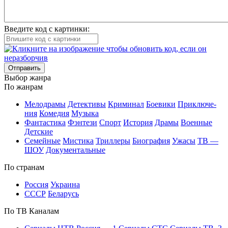
Введите код с картинки:
Отправить
Вы­бор жан­ра
По жан­рам
Ме­ло­дра­мы
Де­тек­ти­вы
Кри­ми­нал
Бое­ви­ки
При­клю­че­
ния
Ко­ме­дия
Му­зы­ка
Фан­та­сти­ка
Фэн­те­зи
Спорт
Ис­то­рия
Дра­мы
Во­ен­ные
Дет­ские
Се­мей­ные
Мис­ти­ка
Трил­ле­ры
Био­гра­фия
Ужа­сы
ТВ —
ШОУ
До­ку­мен­таль­ные
По стра­нам
Рос­сия
Ук­раи­на
СССР
Бе­ла­русь
По ТВ Ка­на­лам