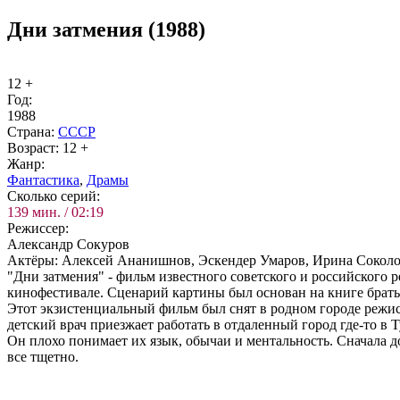
Дни затмения (1988)
12 +
Год:
1988
Стра­на:
СССР
Воз­раст:
12 +
Жанр:
Фан­та­сти­ка
,
Дра­мы
Сколь­ко се­рий:
139 мин. / 02:19
Ре­жис­сер:
Александр Сокуров
Ак­тё­ры:
Алексей Ананишнов, Эскендер Умаров, Ирина Соколо
"Дни затмения" - фильм известного советского и российского 
кинофестивале. Сценарий картины был основан на книге братье
Этот экзистенциальный фильм был снят в родном городе режис
детский врач приезжает работать в отдаленный город где-то в 
Он плохо понимает их язык, обычаи и ментальность. Сначала до
все тщетно.