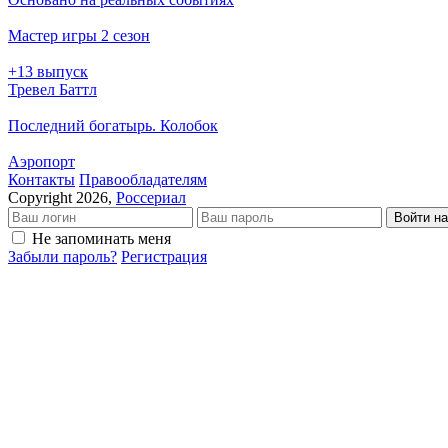
Мастер игры 2 сезон
+13 выпуск
Тревел Баттл
Последний богатырь. Колобок
Аэропорт
Кон­так­ты
Пра­во­об­ла­да­те­лям
Copyright 2026,
Россериал
Войти на
Не запоминать меня
Забыли пароль?
Регистрация