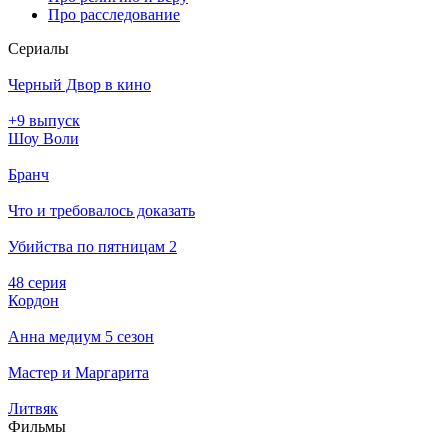
Про расследование
Се­риа­лы
Черный Двор в кино
+9 выпуск
Шоу Воли
Бранч
Что и требовалось доказать
Убийства по пятницам 2
48 серия
Кордон
Анна медиум 5 сезон
Мастер и Маргарита
Литвяк
Филь­мы