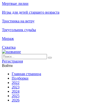
Мертвые лилии
Игры для детей старшего возраста
Тростинка на ветру
Треугольник судьбы
Мираж
Схватка
Ре­ги­ст­ра­ция
Вой­ти
Глав­ная стра­ни­ца
Подборки
2022
2023
2024
2025
2026