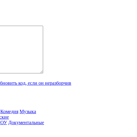
Ко­ме­дия
Му­зы­ка
­ские
ШОУ
До­ку­мен­таль­ные