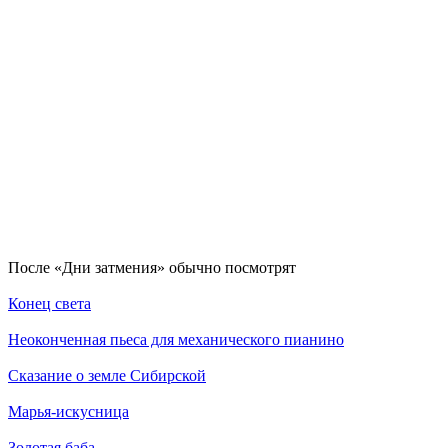
По­сле «Дни затмения» обыч­но по­смот­рят
Конец света
Неоконченная пьеса для механического пианино
Сказание о земле Сибирской
Марья-искусница
Золотая баба