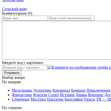
Сельский врач
Ком­мен­та­ри­ев (0)
Введите код с картинки:
Отправить
Вы­бор жан­ра
По жан­рам
Ме­ло­дра­мы
Де­тек­ти­вы
Кри­ми­нал
Бое­ви­ки
При­клю­че­ния
Фан­та­сти­ка
Фэн­те­зи
Спорт
Ис­то­рия
Дра­мы
Во­ен­ные
Дет
Се­мей­ные
Мис­ти­ка
Трил­ле­ры
Био­гра­фия
Ужа­сы
ТВ — 
По стра­нам