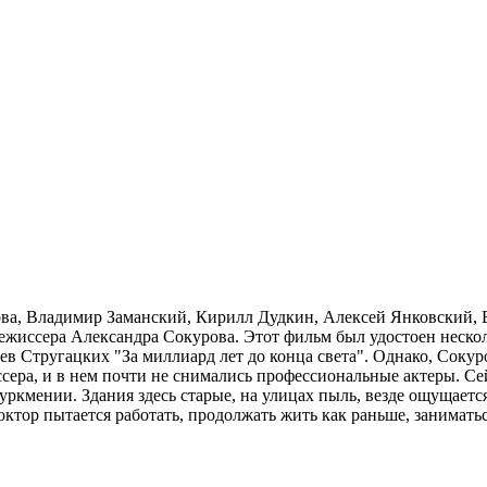
ва, Владимир Заманский, Кирилл Дудкин, Алексей Янковский, 
режиссера Александра Сокурова. Этот фильм был удостоен неско
в Стругацких "За миллиард лет до конца света". Однако, Сокуров
сера, и в нем почти не снимались профессиональные актеры. С
Туркмении. Здания здесь старые, на улицах пыль, везде ощущает
ктор пытается работать, продолжать жить как раньше, заниматьс