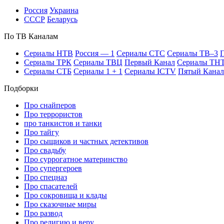
Рос­сия
Ук­раи­на
СССР
Бе­ла­русь
По ТВ Ка­на­лам
Се­риа­лы НТВ
Рос­сия — 1
Се­риа­лы СТС
Се­риа­лы ТВ–3
П
Се­риа­лы ТРК
Се­риа­лы ТВЦ
Пер­вый Ка­нал
Се­риа­лы ТН
Се­риа­лы СТБ
Се­риа­лы 1 + 1
Се­риа­лы ICTV
Пя­тый Ка­нал
Подборки
Про снайперов
Про террористов
про танкистов и танки
Про тайгу
Про сыщиков и частных детективов
Про свадьбу
Про суррогатное материнство
Про супергероев
Про спецназ
Про спасателей
Про сокровища и клады
Про сказочные миры
Про развод
Про религию и веру