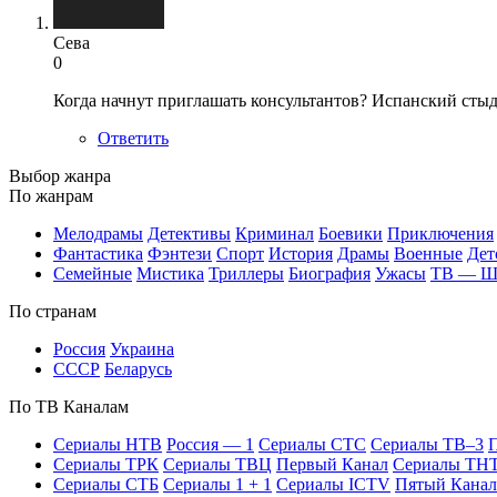
Сева
0
Когда начнут приглашать консультантов? Испанский сты
Ответить
Вы­бор жан­ра
По жан­рам
Ме­ло­дра­мы
Де­тек­ти­вы
Кри­ми­нал
Бое­ви­ки
При­клю­че­ния
Фан­та­сти­ка
Фэн­те­зи
Спорт
Ис­то­рия
Дра­мы
Во­ен­ные
Дет
Се­мей­ные
Мис­ти­ка
Трил­ле­ры
Био­гра­фия
Ужа­сы
ТВ — 
По стра­нам
Рос­сия
Ук­раи­на
СССР
Бе­ла­русь
По ТВ Ка­на­лам
Се­риа­лы НТВ
Рос­сия — 1
Се­риа­лы СТС
Се­риа­лы ТВ–3
П
Се­риа­лы ТРК
Се­риа­лы ТВЦ
Пер­вый Ка­нал
Се­риа­лы ТН
Се­риа­лы СТБ
Се­риа­лы 1 + 1
Се­риа­лы ICTV
Пя­тый Ка­нал