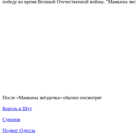
победу во время Великой Отечественной войны. "Мамкина звез
По­сле «Мамкина звёздочка» обыч­но по­смот­рят
Король и Шут
Суворов
Подвиг Одессы