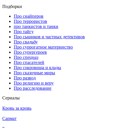
Подборки
Про снайперов
Про террористов
про танкистов и танки
Про тайгу
Про сыщиков и частных детективов
Про свадьбу
Про суррогатное материнство
Про супергероев
Про спецназ
Про спасателей
Про сокровища и клады
Про сказочные миры
Про развод
Про религию и веру
Про расследование
Се­риа­лы
Кровь за кровь
Сармат