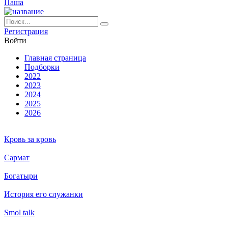
Паша
Ре­ги­ст­ра­ция
Вой­ти
Глав­ная стра­ни­ца
Подборки
2022
2023
2024
2025
2026
Кровь за кровь
Сармат
Богатыри
История его служанки
Smol talk