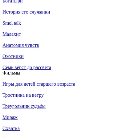
Богатыри
История его служанки
Smol talk
Малахит
Анатомия чувств
Охотники
Семь вёрст до рассвета
Филь­мы
Игры для детей старшего возраста
Тростинка на ветру
Треугольник судьбы
Мираж
Схватка