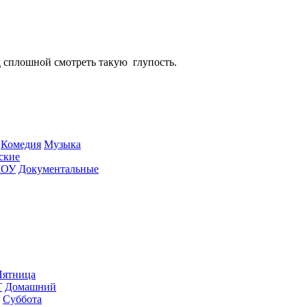
д сплошной смотреть такую глупость.
Ко­ме­дия
Му­зы­ка
­ские
ШОУ
До­ку­мен­таль­ные
ят­ни­ца
Т
До­маш­ний
Суб­бо­та