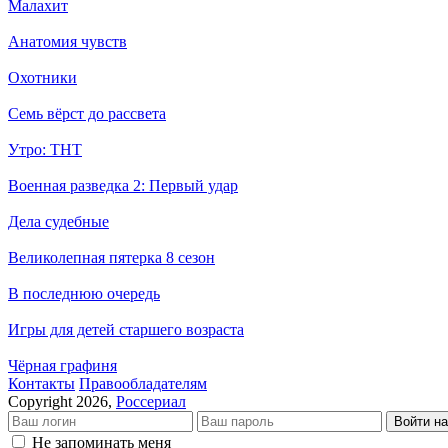
Малахит
Анатомия чувств
Охотники
Семь вёрст до рассвета
Утро: ТНТ
Военная разведка 2: Первый удар
Дела судебные
Великолепная пятерка 8 сезон
В последнюю очередь
Игры для детей старшего возраста
Чёрная графиня
Кон­так­ты
Пра­во­об­ла­да­те­лям
Copyright 2026,
Россериал
Войти на
Не запоминать меня