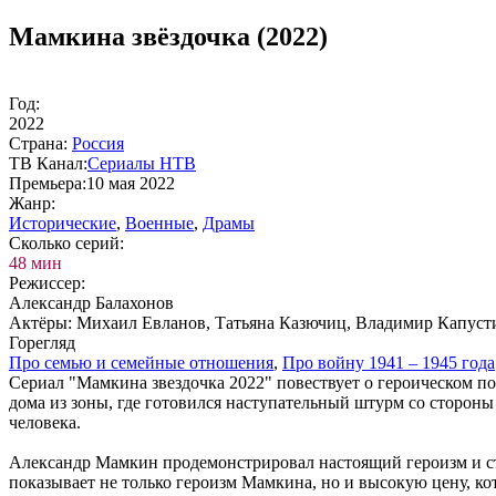
Мамкина звёздочка (2022)
Год:
2022
Стра­на:
Рос­сия
ТВ Ка­нал:
Се­риа­лы НТВ
Пре­мье­ра:
10 мая 2022
Жанр:
Ис­то­ри­че­ские
,
Во­ен­ные
,
Дра­мы
Сколь­ко се­рий:
48 мин
Ре­жис­сер:
Александр Балахонов
Ак­тё­ры:
Михаил Евланов, Татьяна Казючиц, Владимир Капуст
Горегляд
Про се­мью и се­мей­ные от­но­ше­ния
,
Про вой­ну 1941 – 1945 го­да
Сериал "Мамкина звездочка 2022" повествует о героическом п
дома из зоны, где готовился наступательный штурм со стороны
человека.
Александр Мамкин продемонстрировал настоящий героизм и стой
показывает не только героизм Мамкина, но и высокую цену, кот