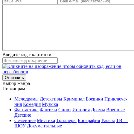
Введите код с картинки:
Отправить
Вы­бор жан­ра
По жан­рам
Ме­ло­дра­мы
Де­тек­ти­вы
Кри­ми­нал
Бое­ви­ки
При­клю­че­
ния
Ко­ме­дия
Му­зы­ка
Фан­та­сти­ка
Фэн­те­зи
Спорт
Ис­то­рия
Дра­мы
Во­ен­ные
Дет­ские
Се­мей­ные
Мис­ти­ка
Трил­ле­ры
Био­гра­фия
Ужа­сы
ТВ —
ШОУ
До­ку­мен­таль­ные