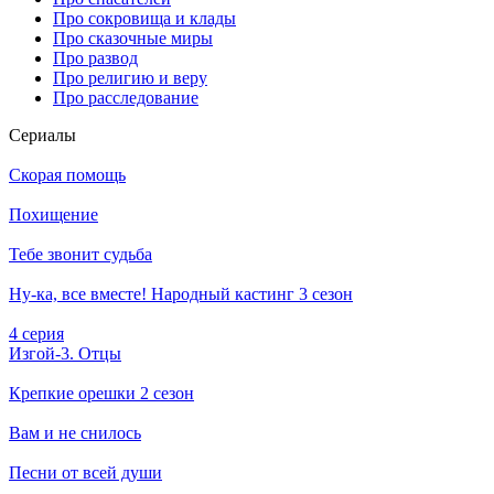
Про сокровища и клады
Про сказочные миры
Про развод
Про религию и веру
Про расследование
Се­риа­лы
Скорая помощь
Похищение
Тебе звонит судьба
Ну-ка, все вместе! Народный кастинг 3 сезон
4 серия
Изгой-3. Отцы
Крепкие орешки 2 сезон
Вам и не снилось
Песни от всей души