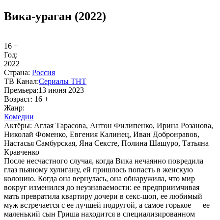
Вика-ураган (2022)
16 +
Год:
2022
Стра­на:
Рос­сия
ТВ Ка­нал:
Се­риа­лы ТНТ
Пре­мье­ра:
13 июня 2023
Воз­раст:
16 +
Жанр:
Ко­ме­дии
Ак­тё­ры:
Аглая Тарасова, Антон Филипенко, Ирина Розанова,
Николай Фоменко, Евгения Калинец, Иван Добронравов,
Настасья Самбурская, Яна Сексте, Полина Шашуро, Татьяна
Кравченко
После несчастного случая, когда Вика нечаянно повредила
глаз пьяному хулигану, ей пришлось попасть в женскую
колонию. Когда она вернулась, она обнаружила, что мир
вокруг изменился до неузнаваемости: ее предприимчивая
мать превратила квартиру дочери в секс-шоп, ее любимый
муж встречается с ее лучшей подругой, а самое горькое — ее
маленький сын Гриша находится в специализированном