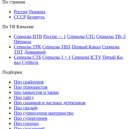
По стра­нам
Рос­сия
Ук­раи­на
СССР
Бе­ла­русь
По ТВ Ка­на­лам
Се­риа­лы НТВ
Рос­сия — 1
Се­риа­лы СТС
Се­риа­лы ТВ–3
Пят­ни­ца
Се­риа­лы ТРК
Се­риа­лы ТВЦ
Пер­вый Ка­нал
Се­риа­лы
ТНТ
До­маш­ний
Се­риа­лы СТБ
Се­риа­лы 1 + 1
Се­риа­лы ICTV
Пя­тый Ка­
нал
Суб­бо­та
Подборки
Про снайперов
Про террористов
про танкистов и танки
Про тайгу
Про сыщиков и частных детективов
Про свадьбу
Про суррогатное материнство
Про супергероев
Про спецназ
Про спасателей