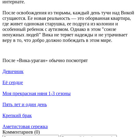
интернате.
После освобождения из тюрьмы, каждый день тучи над Викой
сгущаются. Ее новая реальность — это оборванная квартира,
где живет одинокая старушка, ее подруга из колонии и
особенный ребенок с аутизмом. Однако в этом "союзе
ненужных людей" Вика не теряет надежды и не утрачивает
веру в то, что добро должно побеждать в этом мире.
По­сле «Вика-ураган» обыч­но по­смот­рят
Девичник
Её сердце
Моя прекрасная няня 1-3 сезоны
Пять лет и один день
Крепкий брак
Аметистовая сережка
Ком­мен­та­ри­ев (0)