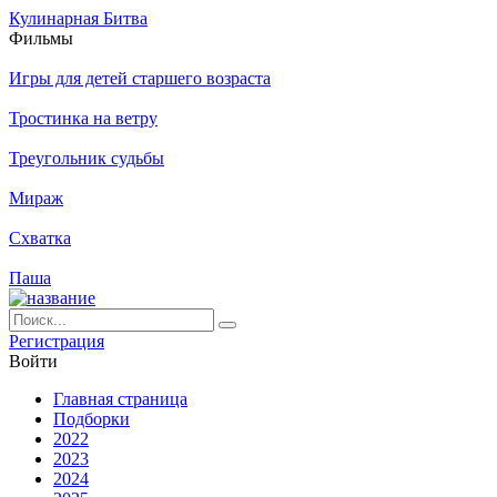
Кулинарная Битва
Филь­мы
Игры для детей старшего возраста
Тростинка на ветру
Треугольник судьбы
Мираж
Схватка
Паша
Ре­ги­ст­ра­ция
Вой­ти
Глав­ная стра­ни­ца
Подборки
2022
2023
2024