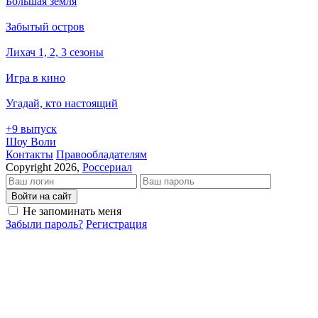
Большая земля
Забытый остров
Лихач 1, 2, 3 сезоны
Игра в кино
Угадай, кто настоящий
+9 выпуск
Шоу Воли
Кон­так­ты
Пра­во­об­ла­да­те­лям
Copyright 2026,
Россериал
Войти на сайт
Не запоминать меня
Забыли пароль?
Регистрация