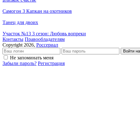
Самогон 3 Капкан на охотников
Танец для двоих
Участок №13 3 сезон: Любовь вопреки
Кон­так­ты
Пра­во­об­ла­да­те­лям
Copyright 2026,
Россериал
Войти на
Не запоминать меня
Забыли пароль?
Регистрация