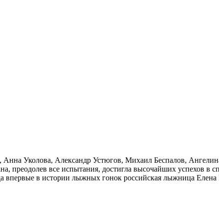
 Анна Уколова, Александр Устюгов, Михаил Беспалов, Ангелин
ана, преодолев все испытания, достигла высочайших успехов в с
а впервые в истории лыжных гонок российская лыжница Елена В