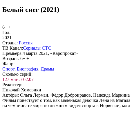
Белый снег (2021)
6+ +
Год:
2021
Стра­на:
Рос­сия
ТВ Ка­нал:
Се­риа­лы СТС
Пре­мье­ра:
4 марта 2021, «Каропрокат»
Воз­раст:
6+ +
Жанр:
Спорт
,
Био­гра­фия
,
Дра­мы
Сколь­ко се­рий:
127 мин. / 02:07
Ре­жис­сер:
Николай Хомерики
Ак­тё­ры:
Ольга Лерман, Фёдор Добронравов, Надежда Маркина,
Фильм повествует о том, как маленькая девочка Лена из Магад
на чемпионате мира по лыжным видам спорта в Норвегии, когд