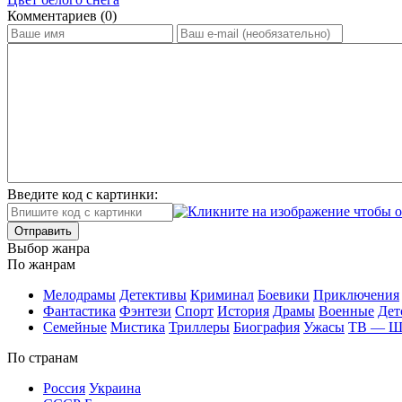
Ком­мен­та­ри­ев (0)
Введите код с картинки:
Отправить
Вы­бор жан­ра
По жан­рам
Ме­ло­дра­мы
Де­тек­ти­вы
Кри­ми­нал
Бое­ви­ки
При­клю­че­ния
Фан­та­сти­ка
Фэн­те­зи
Спорт
Ис­то­рия
Дра­мы
Во­ен­ные
Дет
Се­мей­ные
Мис­ти­ка
Трил­ле­ры
Био­гра­фия
Ужа­сы
ТВ — 
По стра­нам
Рос­сия
Ук­раи­на