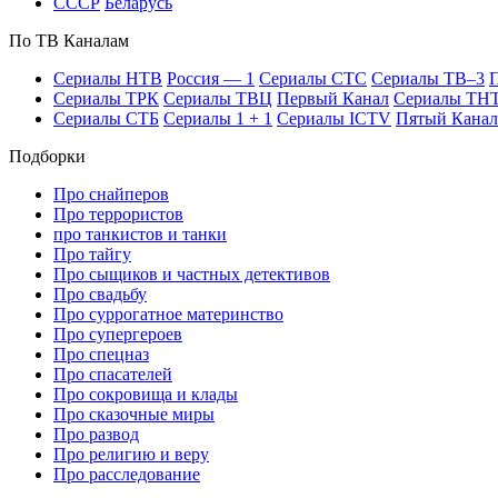
СССР
Бе­ла­русь
По ТВ Ка­на­лам
Се­риа­лы НТВ
Рос­сия — 1
Се­риа­лы СТС
Се­риа­лы ТВ–3
П
Се­риа­лы ТРК
Се­риа­лы ТВЦ
Пер­вый Ка­нал
Се­риа­лы ТН
Се­риа­лы СТБ
Се­риа­лы 1 + 1
Се­риа­лы ICTV
Пя­тый Ка­нал
Подборки
Про снайперов
Про террористов
про танкистов и танки
Про тайгу
Про сыщиков и частных детективов
Про свадьбу
Про суррогатное материнство
Про супергероев
Про спецназ
Про спасателей
Про сокровища и клады
Про сказочные миры
Про развод
Про религию и веру
Про расследование