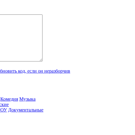
Ко­ме­дия
Му­зы­ка
­ские
ШОУ
До­ку­мен­таль­ные