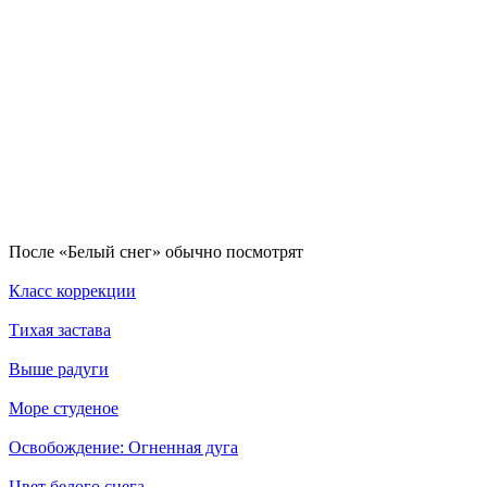
По­сле «Белый снег» обыч­но по­смот­рят
Класс коррекции
Тихая застава
Выше радуги
Море студеное
Освобождение: Огненная дуга
Цвет белого снега