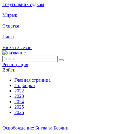
Треугольник судьбы
Мираж
Схватка
Паша
Нюхач 3 сезон
Ре­ги­ст­ра­ция
Вой­ти
Глав­ная стра­ни­ца
Подборки
2022
2023
2024
2025
2026
Освобождение: Битва за Берлин