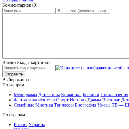
Ком­мен­та­ри­ев (0)
Введите код с картинки:
Отправить
Вы­бор жан­ра
По жан­рам
Ме­ло­дра­мы
Де­тек­ти­вы
Кри­ми­нал
Бое­ви­ки
При­клю­че­ния
Фан­та­сти­ка
Фэн­те­зи
Спорт
Ис­то­рия
Дра­мы
Во­ен­ные
Дет
Се­мей­ные
Мис­ти­ка
Трил­ле­ры
Био­гра­фия
Ужа­сы
ТВ — 
По стра­нам
Рос­сия
Ук­раи­на