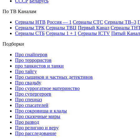
СССР
Бе­ла­русь
По ТВ Ка­на­лам
Се­риа­лы НТВ
Рос­сия — 1
Се­риа­лы СТС
Се­риа­лы ТВ–3
П
Се­риа­лы ТРК
Се­риа­лы ТВЦ
Пер­вый Ка­нал
Се­риа­лы ТН
Се­риа­лы СТБ
Се­риа­лы 1 + 1
Се­риа­лы ICTV
Пя­тый Ка­нал
Подборки
Про снайперов
Про террористов
про танкистов и танки
Про тайгу
Про сыщиков и частных детективов
Про свадьбу
Про суррогатное материнство
Про супергероев
Про спецназ
Про спасателей
Про сокровища и клады
Про сказочные миры
Про развод
Про религию и веру
Про расследование