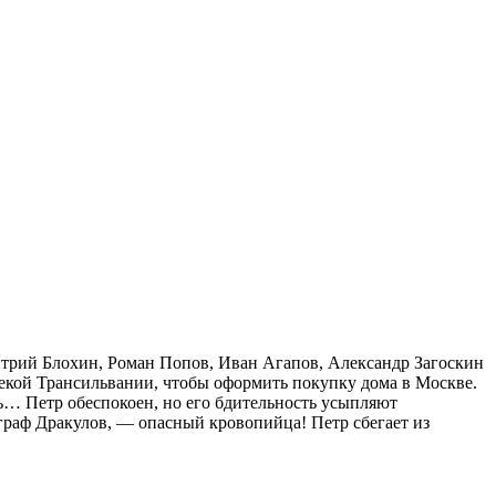
итрий Блохин, Роман Попов, Иван Агапов, Александр Загоскин
лекой Трансильвании, чтобы оформить покупку дома в Москве.
ь… Петр обеспокоен, но его бдительность усыпляют
 граф Дракулов, — опасный кровопийца! Петр сбегает из