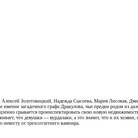
а, Алексей Золотовицкий, Надежда Сысоева, Мария Лисовая, Дм
 имение загадочного графа Дракулова, чьи предки родом из да
медленно срывается проинспектировать свою новую недвижимост
вает, что девушки — вурдалаки, а это значит, что и их хозяин,
 невесту от трехсотлетнего вампира.