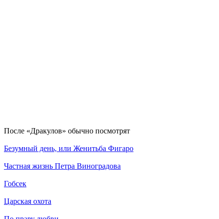
По­сле «Дракулов» обыч­но по­смот­рят
Безумный день, или Женитьба Фигаро
Частная жизнь Петра Виноградова
Гобсек
Царская охота
По праву любви