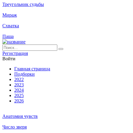
Треугольник судьбы
Мираж
Схватка
Паша
Ре­ги­ст­ра­ция
Вой­ти
Глав­ная стра­ни­ца
Подборки
2022
2023
2024
2025
2026
Анатомия чувств
Число зверя