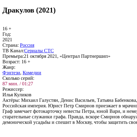
Дракулов (2021)
16 +
Год:
2021
Стра­на:
Рос­сия
ТВ Ка­нал:
Се­риа­лы СТС
Пре­мье­ра:
21 октября 2021, «Централ Партнершип»
Воз­раст:
16 +
Жанр:
Фэн­те­зи
,
Ко­ме­дии
Сколь­ко се­рий:
87 мин. / 01:27
Ре­жис­сер:
Илья Куликов
Ак­тё­ры:
Михаил Галустян, Денис Васильев, Татьяна Бабенков
Российская империя. Юрист Петр Смирнов приезжает в мрачное
Граф замечает фотокарточку невесты Петра, юной Вари, и не
старательные служанки графа. Правда, вскоре Смирнов обнаружи
демонической усадьбы и спешит в Москву, чтобы защитить свою