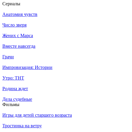
Се­риа­лы
Анатомия чувств
Число зверя
Жених с Марса
Вместе навсегда
Грачи
Импровизация: Истории
Утро: ТНТ
Родина ждет
Дела судебные
Филь­мы
Игры для детей старшего возраста
Тростинка на ветру