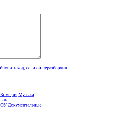
Ко­ме­дия
Му­зы­ка
­ские
ШОУ
До­ку­мен­таль­ные