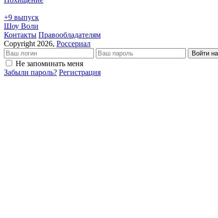
+9 выпуск
Шоу Воли
Кон­так­ты
Пра­во­об­ла­да­те­лям
Copyright 2026,
Россериал
Войти на
Не запоминать меня
Забыли пароль?
Регистрация