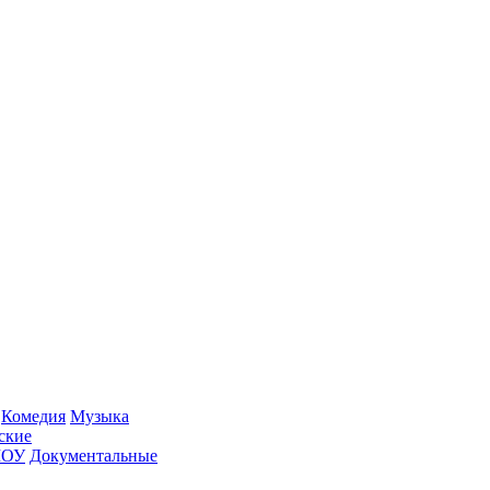
Ко­ме­дия
Му­зы­ка
­ские
ШОУ
До­ку­мен­таль­ные