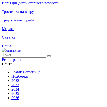
Игры для детей старшего возраста
Тростинка на ветру
Треугольник судьбы
Мираж
Схватка
Паша
Ре­ги­ст­ра­ция
Вой­ти
Глав­ная стра­ни­ца
Подборки
2022
2023
2024
2025
2026