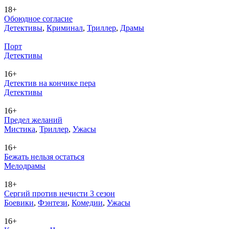
18+
Обоюдное согласие
Де­тек­ти­вы
,
Кри­ми­нал
,
Трил­лер
,
Дра­мы
Порт
Де­тек­ти­вы
16+
Детектив на кончике пера
Де­тек­ти­вы
16+
Предел желаний
Мис­ти­ка
,
Трил­лер
,
Ужа­сы
16+
Бежать нельзя остаться
Ме­ло­дра­мы
18+
Сергий против нечисти 3 сезон
Бое­ви­ки
,
Фэн­те­зи
,
Ко­ме­дии
,
Ужа­сы
16+