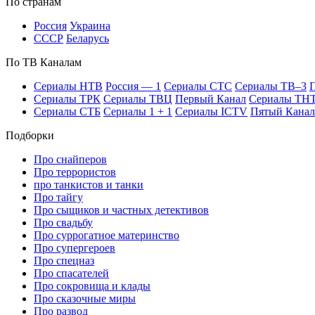
По стра­нам
Рос­сия
Ук­раи­на
СССР
Бе­ла­русь
По ТВ Ка­на­лам
Се­риа­лы НТВ
Рос­сия — 1
Се­риа­лы СТС
Се­риа­лы ТВ–3
П
Се­риа­лы ТРК
Се­риа­лы ТВЦ
Пер­вый Ка­нал
Се­риа­лы ТН
Се­риа­лы СТБ
Се­риа­лы 1 + 1
Се­риа­лы ICTV
Пя­тый Ка­нал
Подборки
Про снайперов
Про террористов
про танкистов и танки
Про тайгу
Про сыщиков и частных детективов
Про свадьбу
Про суррогатное материнство
Про супергероев
Про спецназ
Про спасателей
Про сокровища и клады
Про сказочные миры
Про развод