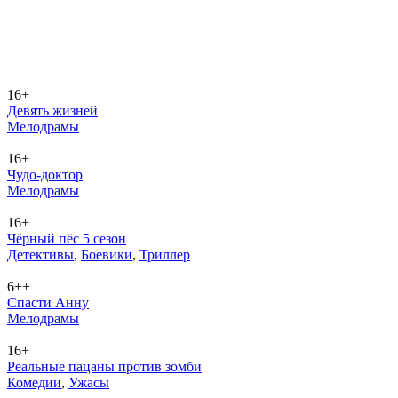
16+
Девять жизней
Ме­ло­дра­мы
16+
Чудо-доктор
Ме­ло­дра­мы
16+
Чёрный пёс 5 сезон
Де­тек­ти­вы
,
Бое­ви­ки
,
Трил­лер
6++
Спасти Анну
Ме­ло­дра­мы
16+
Реальные пацаны против зомби
Ко­ме­дии
,
Ужа­сы