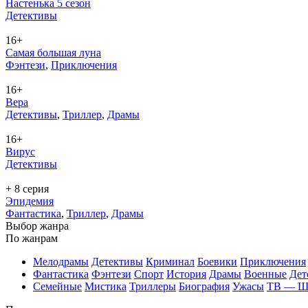
Настенька 5 сезон
Де­тек­ти­вы
16+
Самая большая луна
Фэн­те­зи
,
При­клю­че­ния
16+
Вера
Де­тек­ти­вы
,
Трил­лер
,
Дра­мы
16+
Вирус
Де­тек­ти­вы
+ 8 серия
Эпидемия
Фан­та­сти­ка
,
Трил­лер
,
Дра­мы
Вы­бор жан­ра
По жан­рам
Ме­ло­дра­мы
Де­тек­ти­вы
Кри­ми­нал
Бое­ви­ки
При­клю­че­ния
Фан­та­сти­ка
Фэн­те­зи
Спорт
Ис­то­рия
Дра­мы
Во­ен­ные
Дет
Се­мей­ные
Мис­ти­ка
Трил­ле­ры
Био­гра­фия
Ужа­сы
ТВ — 