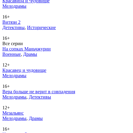
Красавица и Чудовище
Ме­ло­дра­мы
16+
Витязи 2
Де­тек­ти­вы
,
Ис­то­ри­че­ские
16+
Все серии
На сопках Маньчжурии
Во­ен­ные
,
Дра­мы
12+
Красавец и чудовище
Ме­ло­дра­мы
16+
Вера больше не верит в совпадения
Ме­ло­дра­мы
,
Де­тек­ти­вы
12+
Мезальянс
Ме­ло­дра­мы
,
Дра­мы
16+