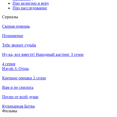
Про религию и веру
Про расследование
Се­риа­лы
Скорая помощь
Похищение
Тебе звонит судьба
Ну-ка, все вместе! Народный кастинг 3 сезон
4 серия
Изгой-3. Отцы
Крепкие орешки 2 сезон
Вам и не снилось
Песни от всей души
Кулинарная Битва
Филь­мы