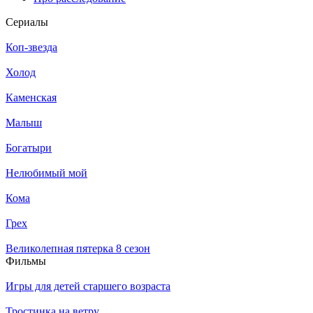
Се­риа­лы
Коп-звезда
Холод
Каменская
Малыш
Богатыри
Нелюбимый мой
Кома
Грех
Великолепная пятерка 8 сезон
Филь­мы
Игры для детей старшего возраста
Тростинка на ветру