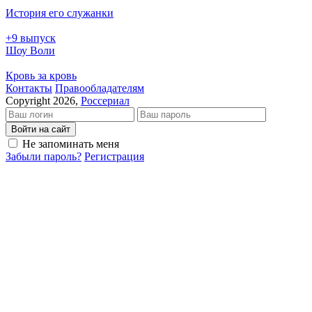
История его служанки
+9 выпуск
Шоу Воли
Кровь за кровь
Кон­так­ты
Пра­во­об­ла­да­те­лям
Copyright 2026,
Россериал
Войти на сайт
Не запоминать меня
Забыли пароль?
Регистрация