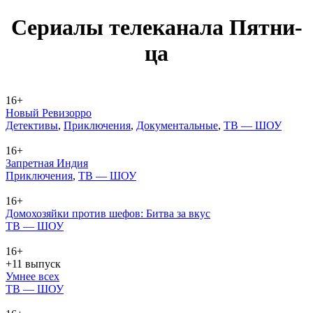
Се­риа­лы те­ле­ка­на­ла Пят­ни­
ца
16+
Новый Ревизорро
Де­тек­ти­вы
,
При­клю­че­ния
,
До­ку­мен­таль­ные
,
ТВ — ШОУ
16+
Запретная Индия
При­клю­че­ния
,
ТВ — ШОУ
16+
Домохозяйки против шефов: Битва за вкус
ТВ — ШОУ
16+
+11 выпуск
Умнее всех
ТВ — ШОУ