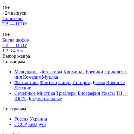
16+
+24 выпуск
Приехали
ТВ — ШОУ
16+
Битва шефов
ТВ — ШОУ
1
2
3
4
5
6
Вы­бор жан­ра
По жан­рам
Ме­ло­дра­мы
Де­тек­ти­вы
Кри­ми­нал
Бое­ви­ки
При­клю­че­
ния
Ко­ме­дия
Му­зы­ка
Фан­та­сти­ка
Фэн­те­зи
Спорт
Ис­то­рия
Дра­мы
Во­ен­ные
Дет­ские
Се­мей­ные
Мис­ти­ка
Трил­ле­ры
Био­гра­фия
Ужа­сы
ТВ —
ШОУ
До­ку­мен­таль­ные
По стра­нам
Рос­сия
Ук­раи­на
СССР
Бе­ла­русь