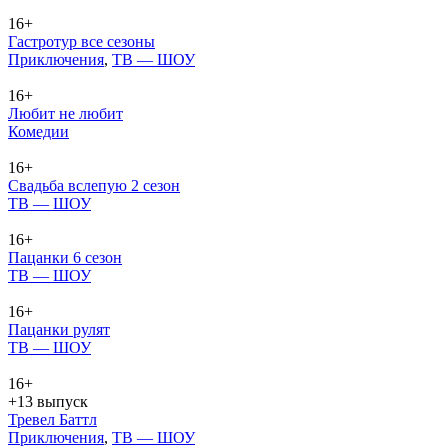
16+
Гастротур все сезоны
При­клю­че­ния
,
ТВ — ШОУ
16+
Любит не любит
Ко­ме­дии
16+
Свадьба вслепую 2 сезон
ТВ — ШОУ
16+
Пацанки 6 сезон
ТВ — ШОУ
16+
Пацанки рулят
ТВ — ШОУ
16+
+13 выпуск
Тревел Баттл
При­клю­че­ния
,
ТВ — ШОУ