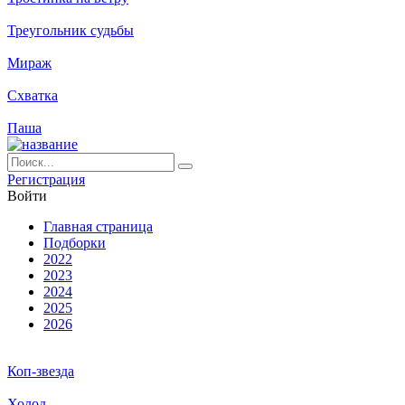
Треугольник судьбы
Мираж
Схватка
Паша
Ре­ги­ст­ра­ция
Вой­ти
Глав­ная стра­ни­ца
Подборки
2022
2023
2024
2025
2026
Коп-звезда
Холод