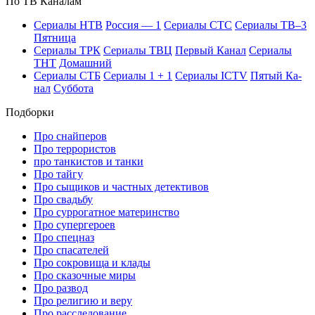
По ТВ Ка­на­лам
Се­риа­лы НТВ
Рос­сия — 1
Се­риа­лы СТС
Се­риа­лы ТВ–3
Пят­ни­ца
Се­риа­лы ТРК
Се­риа­лы ТВЦ
Пер­вый Ка­нал
Се­риа­лы
ТНТ
До­маш­ний
Се­риа­лы СТБ
Се­риа­лы 1 + 1
Се­риа­лы ICTV
Пя­тый Ка­
нал
Суб­бо­та
Подборки
Про снайперов
Про террористов
про танкистов и танки
Про тайгу
Про сыщиков и частных детективов
Про свадьбу
Про суррогатное материнство
Про супергероев
Про спецназ
Про спасателей
Про сокровища и клады
Про сказочные миры
Про развод
Про религию и веру
Про расследование