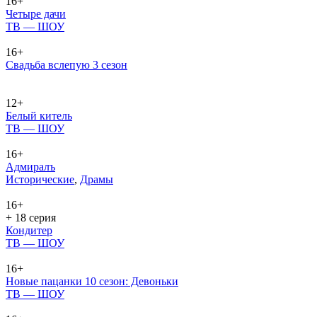
16+
Четыре дачи
ТВ — ШОУ
16+
Свадьба вслепую 3 сезон
12+
Белый китель
ТВ — ШОУ
16+
Адмиралъ
Ис­то­ри­че­ские
,
Дра­мы
16+
+ 18 серия
Кондитер
ТВ — ШОУ
16+
Новые пацанки 10 сезон: Девоньки
ТВ — ШОУ