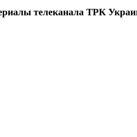
­риа­лы те­ле­ка­на­ла ТРК Ук­раи