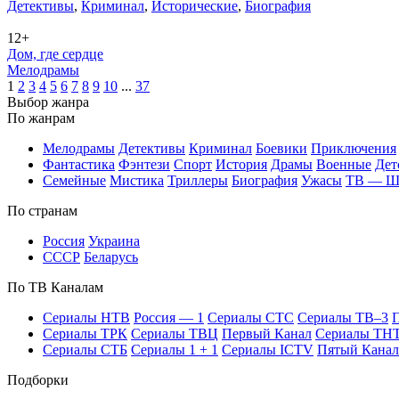
Де­тек­ти­вы
,
Кри­ми­нал
,
Ис­то­ри­че­ские
,
Био­гра­фия
12+
Дом, где сердце
Ме­ло­дра­мы
1
2
3
4
5
6
7
8
9
10
...
37
Вы­бор жан­ра
По жан­рам
Ме­ло­дра­мы
Де­тек­ти­вы
Кри­ми­нал
Бое­ви­ки
При­клю­че­ния
Фан­та­сти­ка
Фэн­те­зи
Спорт
Ис­то­рия
Дра­мы
Во­ен­ные
Дет
Се­мей­ные
Мис­ти­ка
Трил­ле­ры
Био­гра­фия
Ужа­сы
ТВ — 
По стра­нам
Рос­сия
Ук­раи­на
СССР
Бе­ла­русь
По ТВ Ка­на­лам
Се­риа­лы НТВ
Рос­сия — 1
Се­риа­лы СТС
Се­риа­лы ТВ–3
П
Се­риа­лы ТРК
Се­риа­лы ТВЦ
Пер­вый Ка­нал
Се­риа­лы ТН
Се­риа­лы СТБ
Се­риа­лы 1 + 1
Се­риа­лы ICTV
Пя­тый Ка­нал
Подборки