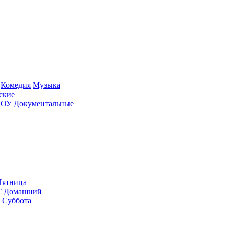
Ко­ме­дия
Му­зы­ка
­ские
ШОУ
До­ку­мен­таль­ные
ят­ни­ца
Т
До­маш­ний
Суб­бо­та