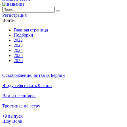
Ре­ги­ст­ра­ция
Вой­ти
Глав­ная стра­ни­ца
Подборки
2022
2023
2024
2025
2026
Освобождение: Битва за Берлин
Я иду тебя искать 9 сезон
Вам и не снилось
Тростинка на ветру
+9 выпуск
Шоу Воли