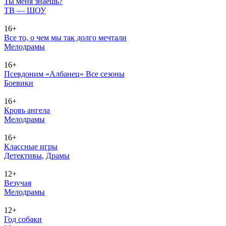
Ты меня знаешь?
ТВ — ШОУ
16+
Все то, о чем мы так долго мечтали
Ме­ло­дра­мы
16+
Псевдоним «Албанец» Все сезоны
Бое­ви­ки
16+
Кровь ангела
Ме­ло­дра­мы
16+
Классные игры
Де­тек­ти­вы
,
Дра­мы
12+
Везучая
Ме­ло­дра­мы
12+
Год собаки