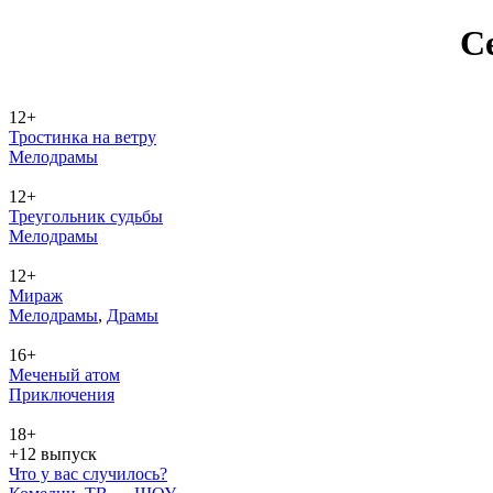
Се
12+
Тростинка на ветру
Ме­ло­дра­мы
12+
Треугольник судьбы
Ме­ло­дра­мы
12+
Мираж
Ме­ло­дра­мы
,
Дра­мы
16+
Меченый атом
При­клю­че­ния
18+
+12 выпуск
Что у вас случилось?