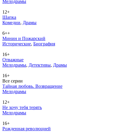
Ме­ло­дра­мы
12+
Шапка
Ко­ме­дии
,
Дра­мы
6++
Минин и Пожарский
Ис­то­ри­че­ские
,
Био­гра­фия
16+
Отважные
Ме­ло­дра­мы
,
Де­тек­ти­вы
,
Дра­мы
16+
Все серии
Тайная любовь. Возвращение
Ме­ло­дра­мы
12+
Не хочу тебя терять
Ме­ло­дра­мы
16+
Рожденная революцией