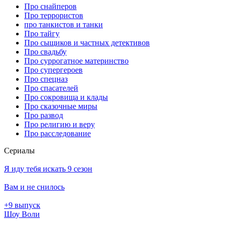
Про снайперов
Про террористов
про танкистов и танки
Про тайгу
Про сыщиков и частных детективов
Про свадьбу
Про суррогатное материнство
Про супергероев
Про спецназ
Про спасателей
Про сокровища и клады
Про сказочные миры
Про развод
Про религию и веру
Про расследование
Се­риа­лы
Я иду тебя искать 9 сезон
Вам и не снилось
+9 выпуск
Шоу Воли