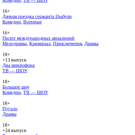
Ко­ме­дии
,
ТВ — ШОУ
16+
Дачная поездка сержанта Цыбули
Ко­ме­дии
,
Во­ен­ные
16+
Пилот международных авиалиний
Ме­ло­дра­мы
,
Кри­ми­нал
,
При­клю­че­ния
,
Дра­мы
18+
+13 выпуск
Два микрофона
ТВ — ШОУ
18+
Большое шоу
Ко­ме­дии
,
ТВ — ШОУ
18+
Пугало
Дра­мы
18+
+24 выпуск