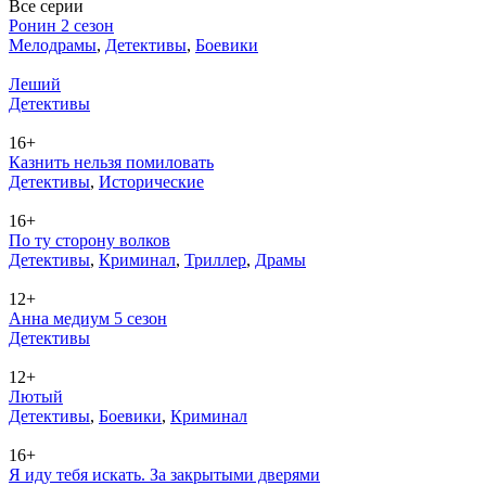
Все серии
Ронин 2 сезон
Ме­ло­дра­мы
,
Де­тек­ти­вы
,
Бое­ви­ки
Леший
Де­тек­ти­вы
16+
Казнить нельзя помиловать
Де­тек­ти­вы
,
Ис­то­ри­че­ские
16+
По ту сторону волков
Де­тек­ти­вы
,
Кри­ми­нал
,
Трил­лер
,
Дра­мы
12+
Анна медиум 5 сезон
Де­тек­ти­вы
12+
Лютый
Де­тек­ти­вы
,
Бое­ви­ки
,
Кри­ми­нал
16+
Я иду тебя искать. За закрытыми дверями