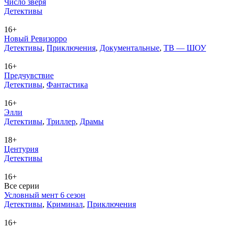
Число зверя
Де­тек­ти­вы
16+
Новый Ревизорро
Де­тек­ти­вы
,
При­клю­че­ния
,
До­ку­мен­таль­ные
,
ТВ — ШОУ
16+
Предчувствие
Де­тек­ти­вы
,
Фан­та­сти­ка
16+
Элли
Де­тек­ти­вы
,
Трил­лер
,
Дра­мы
18+
Центурия
Де­тек­ти­вы
16+
Все серии
Условный мент 6 сезон
Де­тек­ти­вы
,
Кри­ми­нал
,
При­клю­че­ния
16+