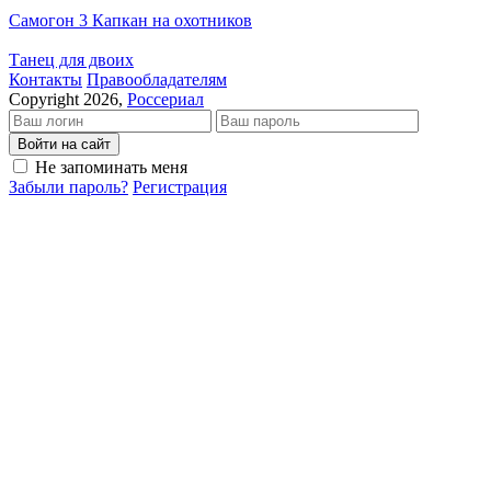
Самогон 3 Капкан на охотников
Танец для двоих
Кон­так­ты
Пра­во­об­ла­да­те­лям
Copyright 2026,
Россериал
Войти на сайт
Не запоминать меня
Забыли пароль?
Регистрация