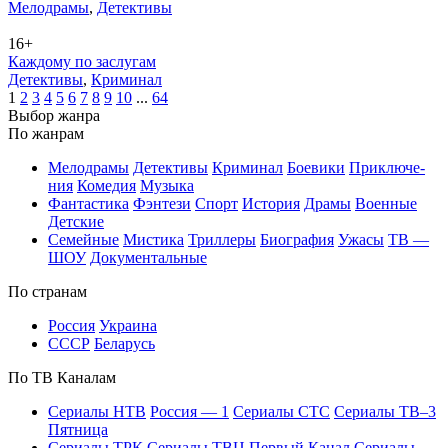
Ме­ло­дра­мы
,
Де­тек­ти­вы
16+
Каждому по заслугам
Де­тек­ти­вы
,
Кри­ми­нал
1
2
3
4
5
6
7
8
9
10
...
64
Вы­бор жан­ра
По жан­рам
Ме­ло­дра­мы
Де­тек­ти­вы
Кри­ми­нал
Бое­ви­ки
При­клю­че­
ния
Ко­ме­дия
Му­зы­ка
Фан­та­сти­ка
Фэн­те­зи
Спорт
Ис­то­рия
Дра­мы
Во­ен­ные
Дет­ские
Се­мей­ные
Мис­ти­ка
Трил­ле­ры
Био­гра­фия
Ужа­сы
ТВ —
ШОУ
До­ку­мен­таль­ные
По стра­нам
Рос­сия
Ук­раи­на
СССР
Бе­ла­русь
По ТВ Ка­на­лам
Се­риа­лы НТВ
Рос­сия — 1
Се­риа­лы СТС
Се­риа­лы ТВ–3
Пят­ни­ца
Се­риа­лы ТРК
Се­риа­лы ТВЦ
Пер­вый Ка­нал
Се­риа­лы