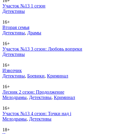
16+
Участок №13 1 сезон
Де­тек­ти­вы
16+
Вторая семья
Де­тек­ти­вы
,
Дра­мы
16+
Участок №13 3 сезон: Любовь вопреки
Де­тек­ти­вы
16+
Извозчик
Де­тек­ти­вы
,
Бое­ви­ки
,
Кри­ми­нал
16+
Лесник 2 сезон: Продолжение
Ме­ло­дра­мы
,
Де­тек­ти­вы
,
Кри­ми­нал
16+
Участок №13 4 сезон: Точки над i
Ме­ло­дра­мы
,
Де­тек­ти­вы
18+