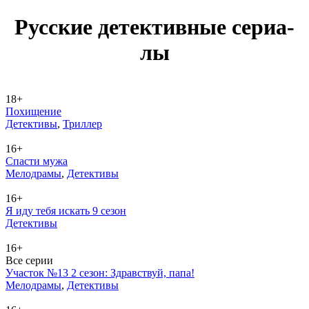
Рус­ские де­тек­тив­ные се­риа­
лы
18+
Похищение
Де­тек­ти­вы
,
Трил­лер
16+
Спасти мужа
Ме­ло­дра­мы
,
Де­тек­ти­вы
16+
Я иду тебя искать 9 сезон
Де­тек­ти­вы
16+
Все серии
Участок №13 2 сезон: Здравствуй, папа!
Ме­ло­дра­мы
,
Де­тек­ти­вы