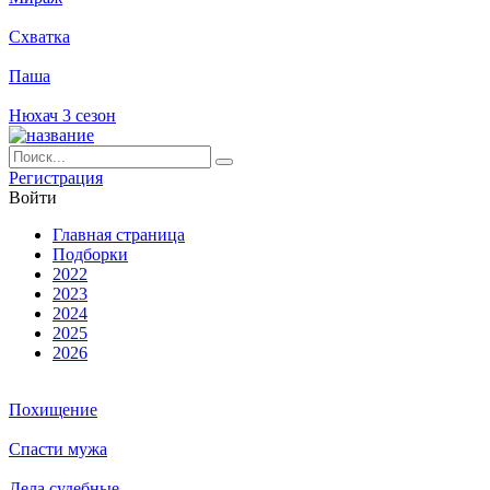
Схватка
Паша
Нюхач 3 сезон
Ре­ги­ст­ра­ция
Вой­ти
Глав­ная стра­ни­ца
Подборки
2022
2023
2024
2025
2026
Похищение
Спасти мужа
Дела судебные