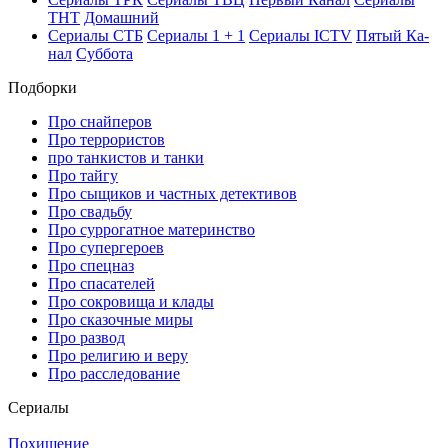
ТНТ
До­маш­ний
Се­риа­лы СТБ
Се­риа­лы 1 + 1
Се­риа­лы ICTV
Пя­тый Ка­
нал
Суб­бо­та
Подборки
Про снайперов
Про террористов
про танкистов и танки
Про тайгу
Про сыщиков и частных детективов
Про свадьбу
Про суррогатное материнство
Про супергероев
Про спецназ
Про спасателей
Про сокровища и клады
Про сказочные миры
Про развод
Про религию и веру
Про расследование
Се­риа­лы
Похищение