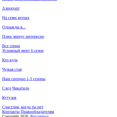
Аэропорт
На семи ветрах
Однажды в...
Плюс минус интересно
Все серии
Условный мент 6 сезон
Кто куда
Чужая стая
Наш спецназ 1-3 сезоны
След Чикатило
Кутузов
Счастлив, когда ты нет
Кон­так­ты
Пра­во­об­ла­да­те­лям
Copyright 2026,
Россериал