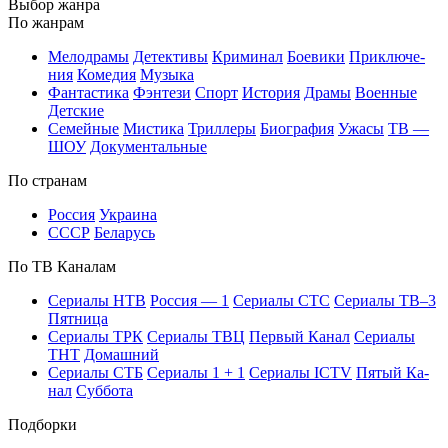
Вы­бор жан­ра
По жан­рам
Ме­ло­дра­мы
Де­тек­ти­вы
Кри­ми­нал
Бое­ви­ки
При­клю­че­
ния
Ко­ме­дия
Му­зы­ка
Фан­та­сти­ка
Фэн­те­зи
Спорт
Ис­то­рия
Дра­мы
Во­ен­ные
Дет­ские
Се­мей­ные
Мис­ти­ка
Трил­ле­ры
Био­гра­фия
Ужа­сы
ТВ —
ШОУ
До­ку­мен­таль­ные
По стра­нам
Рос­сия
Ук­раи­на
СССР
Бе­ла­русь
По ТВ Ка­на­лам
Се­риа­лы НТВ
Рос­сия — 1
Се­риа­лы СТС
Се­риа­лы ТВ–3
Пят­ни­ца
Се­риа­лы ТРК
Се­риа­лы ТВЦ
Пер­вый Ка­нал
Се­риа­лы
ТНТ
До­маш­ний
Се­риа­лы СТБ
Се­риа­лы 1 + 1
Се­риа­лы ICTV
Пя­тый Ка­
нал
Суб­бо­та
Подборки