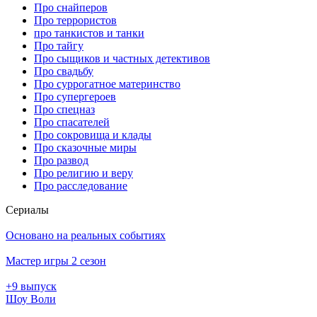
Про снайперов
Про террористов
про танкистов и танки
Про тайгу
Про сыщиков и частных детективов
Про свадьбу
Про суррогатное материнство
Про супергероев
Про спецназ
Про спасателей
Про сокровища и клады
Про сказочные миры
Про развод
Про религию и веру
Про расследование
Се­риа­лы
Основано на реальных событиях
Мастер игры 2 сезон
+9 выпуск
Шоу Воли