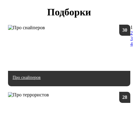
Подборки
1
30
2
3
4
Про снайперов
28