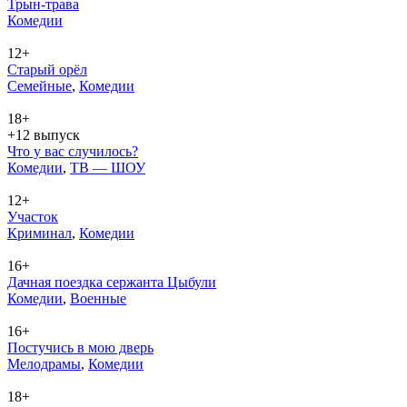
Трын-трава
Ко­ме­дии
12+
Старый орёл
Се­мей­ные
,
Ко­ме­дии
18+
+12 выпуск
Что у вас случилось?
Ко­ме­дии
,
ТВ — ШОУ
12+
Участок
Кри­ми­нал
,
Ко­ме­дии
16+
Дачная поездка сержанта Цыбули
Ко­ме­дии
,
Во­ен­ные
16+
Постучись в мою дверь
Ме­ло­дра­мы
,
Ко­ме­дии
18+