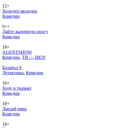
12+
Холодец-молодец
Ко­ме­дии
0++
Дайте жалобную книгу
Ко­ме­дии
18+
AGENTSHOW
Ко­ме­дии
,
ТВ — ШОУ
Балабол 9
Де­тек­ти­вы
,
Ко­ме­дии
16+
Хочу в тюрьму
Ко­ме­дии
18+
Лысый нянь
Ко­ме­дии
16+