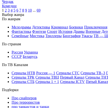
Чердак
Ко­ме­дии
1
2
3
4
5
6
7
8
9
10
...
69
Вы­бор жан­ра
По жан­рам
Ме­ло­дра­мы
Де­тек­ти­вы
Кри­ми­нал
Бое­ви­ки
При­клю­че­ния
Фан­та­сти­ка
Фэн­те­зи
Спорт
Ис­то­рия
Дра­мы
Во­ен­ные
Дет
Се­мей­ные
Мис­ти­ка
Трил­ле­ры
Био­гра­фия
Ужа­сы
ТВ — 
По стра­нам
Рос­сия
Ук­раи­на
СССР
Бе­ла­русь
По ТВ Ка­на­лам
Се­риа­лы НТВ
Рос­сия — 1
Се­риа­лы СТС
Се­риа­лы ТВ–3
П
Се­риа­лы ТРК
Се­риа­лы ТВЦ
Пер­вый Ка­нал
Се­риа­лы ТН
Се­риа­лы СТБ
Се­риа­лы 1 + 1
Се­риа­лы ICTV
Пя­тый Ка­нал
Подборки
Про снайперов
Про террористов
про танкистов и танки