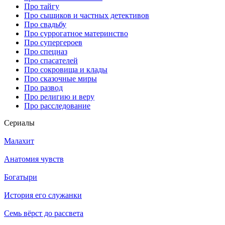
Про тайгу
Про сыщиков и частных детективов
Про свадьбу
Про суррогатное материнство
Про супергероев
Про спецназ
Про спасателей
Про сокровища и клады
Про сказочные миры
Про развод
Про религию и веру
Про расследование
Се­риа­лы
Малахит
Анатомия чувств
Богатыри
История его служанки
Семь вёрст до рассвета