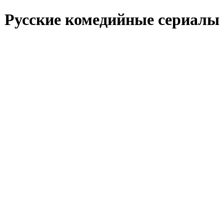
Рус­ские ко­ме­дий­ные се­риа­лы