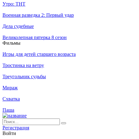
Утро: ТНТ
Военная разведка 2: Первый удар
Дела судебные
Великолепная пятерка 8 сезон
Филь­мы
Игры для детей старшего возраста
Тростинка на ветру
Треугольник судьбы
Мираж
Схватка
Паша
Ре­ги­ст­ра­ция
Вой­ти