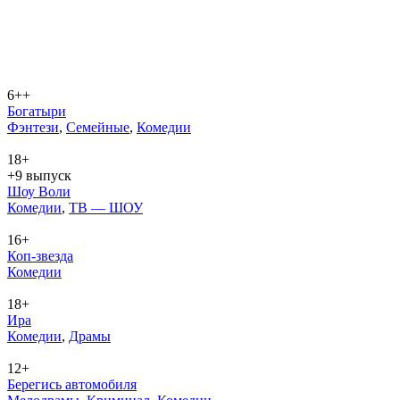
6++
Богатыри
Фэн­те­зи
,
Се­мей­ные
,
Ко­ме­дии
18+
+9 выпуск
Шоу Воли
Ко­ме­дии
,
ТВ — ШОУ
16+
Коп-звезда
Ко­ме­дии
18+
Ира
Ко­ме­дии
,
Дра­мы
12+
Берегись автомобиля