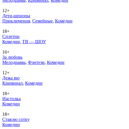
Ме­ло­дра­мы
,
Кри­ми­нал
,
Ко­ме­дии
12+
Дети-шпионы
При­клю­че­ния
,
Се­мей­ные
,
Ко­ме­дии
18+
Сплетни
Ко­ме­дии
,
ТВ — ШОУ
16+
За любовь
Ме­ло­дра­мы
,
Фэн­те­зи
,
Ко­ме­дии
12+
Дежа вю
Кри­ми­нал
,
Ко­ме­дии
18+
Настолка
Ко­ме­дии
18+
Ставлю сотку
Ко­ме­дии