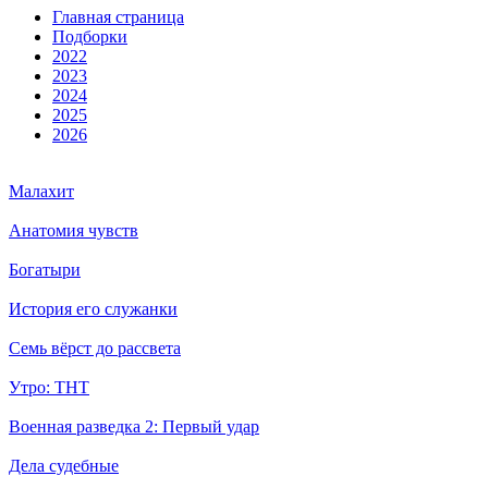
Глав­ная стра­ни­ца
Подборки
2022
2023
2024
2025
2026
Малахит
Анатомия чувств
Богатыри
История его служанки
Семь вёрст до рассвета
Утро: ТНТ
Военная разведка 2: Первый удар
Дела судебные