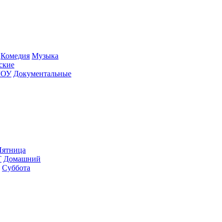
Ко­ме­дия
Му­зы­ка
­ские
ШОУ
До­ку­мен­таль­ные
ят­ни­ца
Т
До­маш­ний
Суб­бо­та