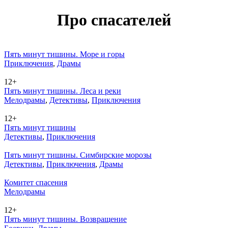
Про спасателей
Пять минут тишины. Море и горы
При­клю­че­ния
,
Дра­мы
12+
Пять минут тишины. Леса и реки
Ме­ло­дра­мы
,
Де­тек­ти­вы
,
При­клю­че­ния
12+
Пять минут тишины
Де­тек­ти­вы
,
При­клю­че­ния
Пять минут тишины. Симбирские морозы
Де­тек­ти­вы
,
При­клю­че­ния
,
Дра­мы
Комитет спасения
Ме­ло­дра­мы
12+
Пять минут тишины. Возвращение