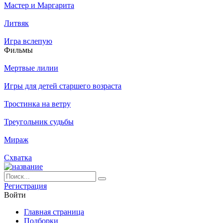
Мастер и Маргарита
Литвяк
Игра вслепую
Филь­мы
Мертвые лилии
Игры для детей старшего возраста
Тростинка на ветру
Треугольник судьбы
Мираж
Схватка
Ре­ги­ст­ра­ция
Вой­ти
Глав­ная стра­ни­ца
Подборки