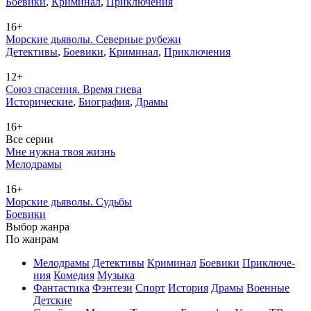
Бое­ви­ки
,
Кри­ми­нал
,
При­клю­че­ния
16+
Морские дьяволы. Северные рубежи
Де­тек­ти­вы
,
Бое­ви­ки
,
Кри­ми­нал
,
При­клю­че­ния
12+
Союз спасения. Время гнева
Ис­то­ри­че­ские
,
Био­гра­фия
,
Дра­мы
16+
Все серии
Мне нужна твоя жизнь
Ме­ло­дра­мы
16+
Морские дьяволы. Судьбы
Бое­ви­ки
Вы­бор жан­ра
По жан­рам
Ме­ло­дра­мы
Де­тек­ти­вы
Кри­ми­нал
Бое­ви­ки
При­клю­че­
ния
Ко­ме­дия
Му­зы­ка
Фан­та­сти­ка
Фэн­те­зи
Спорт
Ис­то­рия
Дра­мы
Во­ен­ные
Дет­ские