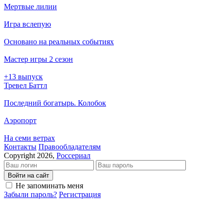
Мертвые лилии
Игра вслепую
Основано на реальных событиях
Мастер игры 2 сезон
+13 выпуск
Тревел Баттл
Последний богатырь. Колобок
Аэропорт
На семи ветрах
Кон­так­ты
Пра­во­об­ла­да­те­лям
Copyright 2026,
Россериал
Войти на сайт
Не запоминать меня
Забыли пароль?
Регистрация