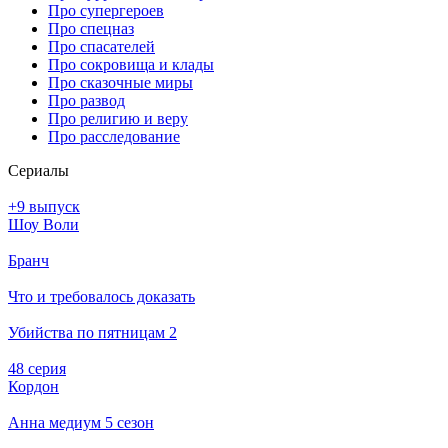
Про супергероев
Про спецназ
Про спасателей
Про сокровища и клады
Про сказочные миры
Про развод
Про религию и веру
Про расследование
Се­риа­лы
+9 выпуск
Шоу Воли
Бранч
Что и требовалось доказать
Убийства по пятницам 2
48 серия
Кордон
Анна медиум 5 сезон