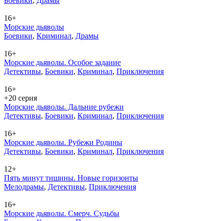
Бое­ви­ки
,
Дра­мы
16+
Морские дьяволы
Бое­ви­ки
,
Кри­ми­нал
,
Дра­мы
16+
Морские дьяволы. Особое задание
Де­тек­ти­вы
,
Бое­ви­ки
,
Кри­ми­нал
,
При­клю­че­ния
16+
+20 серия
Морские дьяволы. Дальние рубежи
Де­тек­ти­вы
,
Бое­ви­ки
,
Кри­ми­нал
,
При­клю­че­ния
16+
Морские дьяволы. Рубежи Родины
Де­тек­ти­вы
,
Бое­ви­ки
,
Кри­ми­нал
,
При­клю­че­ния
12+
Пять минут тишины. Новые горизонты
Ме­ло­дра­мы
,
Де­тек­ти­вы
,
При­клю­че­ния
16+
Морские дьяволы. Смерч. Судьбы