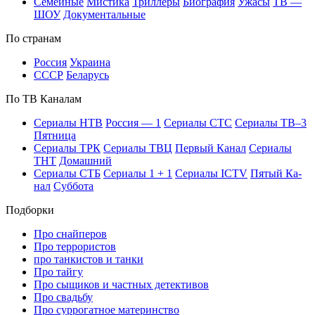
Се­мей­ные
Мис­ти­ка
Трил­ле­ры
Био­гра­фия
Ужа­сы
ТВ —
ШОУ
До­ку­мен­таль­ные
По стра­нам
Рос­сия
Ук­раи­на
СССР
Бе­ла­русь
По ТВ Ка­на­лам
Се­риа­лы НТВ
Рос­сия — 1
Се­риа­лы СТС
Се­риа­лы ТВ–3
Пят­ни­ца
Се­риа­лы ТРК
Се­риа­лы ТВЦ
Пер­вый Ка­нал
Се­риа­лы
ТНТ
До­маш­ний
Се­риа­лы СТБ
Се­риа­лы 1 + 1
Се­риа­лы ICTV
Пя­тый Ка­
нал
Суб­бо­та
Подборки
Про снайперов
Про террористов
про танкистов и танки
Про тайгу
Про сыщиков и частных детективов
Про свадьбу
Про суррогатное материнство