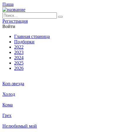
Паша
Ре­ги­ст­ра­ция
Вой­ти
Глав­ная стра­ни­ца
Подборки
2022
2023
2024
2025
2026
Коп-звезда
Холод
Кома
Грех
Нелюбимый мой