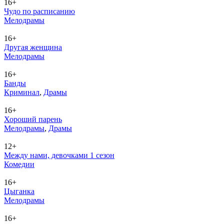
16+
Чудо по расписанию
Ме­ло­дра­мы
16+
Другая женщина
Ме­ло­дра­мы
16+
Банды
Кри­ми­нал
,
Дра­мы
16+
Хороший парень
Ме­ло­дра­мы
,
Дра­мы
12+
Между нами, девочками 1 сезон
Ко­ме­дии
16+
Цыганка
Ме­ло­дра­мы
16+