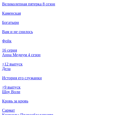
Великолепная пятерка 8 сезон
Каменская
Богатыри
Вам и не снилось
Фейк
16 серия
Анна Медиум 4 сезон
+12 выпуск
Дела
История его служанки
+9 выпуск
Шоу Воли
Кровь за кровь
Сармат
Кон­так­ты
Пра­во­об­ла­да­те­лям