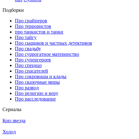
Подборки
Про снайперов
Про террористов
про танкистов и танки
Про тайгу
Про сыщиков и частных детективов
Про свадьбу
Про суррогатное материнство
Про супергероев
Про спецназ
Про спасателей
Про сокровища и клады
Про сказочные миры
Про развод
Про религию и веру
Про расследование
Се­риа­лы
Коп-звезда
Холод