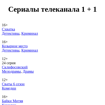
Се­риа­лы те­ле­ка­на­ла 1 + 1
16+
Схватка
Де­тек­ти­вы
,
Кри­ми­нал
16+
Козырное место
Де­тек­ти­вы
,
Кри­ми­нал
12+
24 серия
Склифосовский
Ме­ло­дра­мы
,
Дра­мы
12+
Сваты 6 сезон
Ко­ме­дии
16+
Байки Митяя