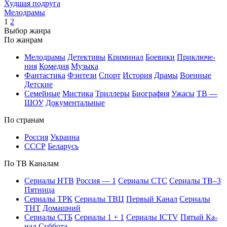
Худшая подруга
Ме­ло­дра­мы
1
2
Вы­бор жан­ра
По жан­рам
Ме­ло­дра­мы
Де­тек­ти­вы
Кри­ми­нал
Бое­ви­ки
При­клю­че­
ния
Ко­ме­дия
Му­зы­ка
Фан­та­сти­ка
Фэн­те­зи
Спорт
Ис­то­рия
Дра­мы
Во­ен­ные
Дет­ские
Се­мей­ные
Мис­ти­ка
Трил­ле­ры
Био­гра­фия
Ужа­сы
ТВ —
ШОУ
До­ку­мен­таль­ные
По стра­нам
Рос­сия
Ук­раи­на
СССР
Бе­ла­русь
По ТВ Ка­на­лам
Се­риа­лы НТВ
Рос­сия — 1
Се­риа­лы СТС
Се­риа­лы ТВ–3
Пят­ни­ца
Се­риа­лы ТРК
Се­риа­лы ТВЦ
Пер­вый Ка­нал
Се­риа­лы
ТНТ
До­маш­ний
Се­риа­лы СТБ
Се­риа­лы 1 + 1
Се­риа­лы ICTV
Пя­тый Ка­
нал
Суб­бо­та