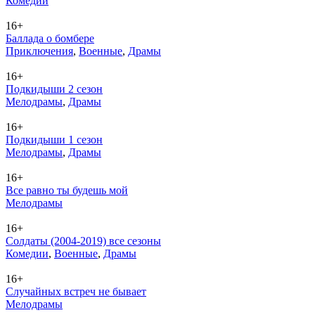
Ко­ме­дии
16+
Баллада о бомбере
При­клю­че­ния
,
Во­ен­ные
,
Дра­мы
16+
Подкидыши 2 сезон
Ме­ло­дра­мы
,
Дра­мы
16+
Подкидыши 1 сезон
Ме­ло­дра­мы
,
Дра­мы
16+
Все равно ты будешь мой
Ме­ло­дра­мы
16+
Солдаты (2004-2019) все сезоны
Ко­ме­дии
,
Во­ен­ные
,
Дра­мы
16+
Случайных встреч не бывает
Ме­ло­дра­мы