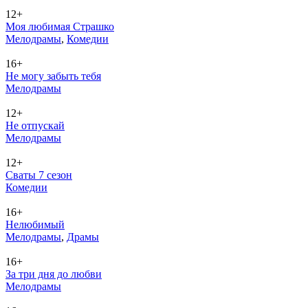
12+
Моя любимая Страшко
Ме­ло­дра­мы
,
Ко­ме­дии
16+
Не могу забыть тебя
Ме­ло­дра­мы
12+
Не отпускай
Ме­ло­дра­мы
12+
Сваты 7 сезон
Ко­ме­дии
16+
Нелюбимый
Ме­ло­дра­мы
,
Дра­мы
16+
За три дня до любви
Ме­ло­дра­мы