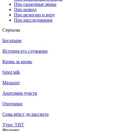
Про сказочные миры
Про развод
Про религию и веру
Про расследование
Се­риа­лы
Богатыри
История его служанки
Кровь за кровь
Smol talk
Малахит
Анатомия чувств
Охотники
Семь вёрст до рассвета
Утро: ТНТ
Филь­мы