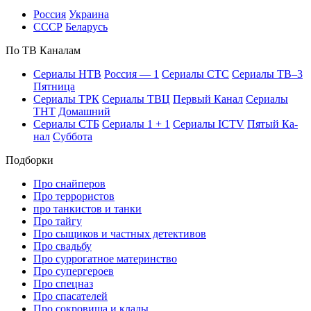
Рос­сия
Ук­раи­на
СССР
Бе­ла­русь
По ТВ Ка­на­лам
Се­риа­лы НТВ
Рос­сия — 1
Се­риа­лы СТС
Се­риа­лы ТВ–3
Пят­ни­ца
Се­риа­лы ТРК
Се­риа­лы ТВЦ
Пер­вый Ка­нал
Се­риа­лы
ТНТ
До­маш­ний
Се­риа­лы СТБ
Се­риа­лы 1 + 1
Се­риа­лы ICTV
Пя­тый Ка­
нал
Суб­бо­та
Подборки
Про снайперов
Про террористов
про танкистов и танки
Про тайгу
Про сыщиков и частных детективов
Про свадьбу
Про суррогатное материнство
Про супергероев
Про спецназ
Про спасателей
Про сокровища и клады