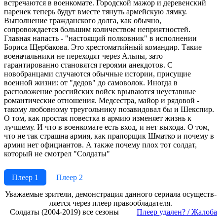
встречаются в военкомате. Городской мажор и деревенский
паренек теперь будут вместе тянуть армейскую лямку.
Выполнение гражданского долга, как обычно,
сопровождается большим количеством неприятностей.
Главная напасть - "настоящий полковник" в исполнении
Бориса Щербакова. Это хрестоматийный командир. Такие
военачальники не переходят через Альпы, зато
гарантированно становятся героями анекдотов. С
новобранцами случаются обычные истории, присущие
военной жизни: от "дедов" до самоволок. Иногда в
расположение российских войск врываются неуставные
романтические отношения. Медсестра, майор и рядовой -
такому любовному треугольнику позавидовал бы и Шекспир.
О том, как простая повестка в армию изменяет жизнь к
лучшему. И что в военкомате есть вход, и нет выхода. О том,
что не так страшна армия, как прапорщик Шматко и почему в
армии нет официантов. А также почему плох тот солдат,
который не смотрел "Солдаты"
Плеер 1
Плеер 2
Ува­жае­мые зри­те­ли, де­мон­ст­ра­ция дан­но­го се­риа­ла осу­ще­ст­в­
ля­ет­ся че­рез пле­ер пра­во­об­ла­да­те­ля.
Солдаты (2004-2019) все сезоны
Пле­ер уда­лен? / Жа­ло­ба