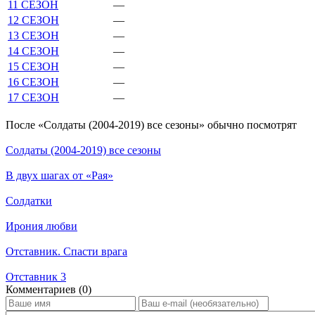
11 СЕЗОН
—
12 СЕЗОН
—
13 СЕЗОН
—
14 СЕЗОН
—
15 СЕЗОН
—
16 СЕЗОН
—
17 СЕЗОН
—
По­сле «Солдаты (2004-2019) все сезоны» обыч­но по­смот­рят
Солдаты (2004-2019) все сезоны
В двух шагах от «Рая»
Солдатки
Ирония любви
Отставник. Спасти врага
Отставник 3
Ком­мен­та­ри­ев (0)