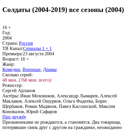
Солдаты (2004-2019) все сезоны (2004)
16 +
Год:
2004
Стра­на:
Рос­сия
ТВ Ка­нал:
Се­риа­лы 1 + 1
Пре­мье­ра:
23 августа 2004
Воз­раст:
16 +
Жанр:
Ко­ме­дии
,
Во­ен­ные
,
Дра­мы
Сколь­ко се­рий:
48 мин. (768 мин. всего)
Ре­жис­сер:
Сергей Арланов
Ак­тё­ры:
Иван Моховиков, Александр Лымарев, Алексей
Маклаков, Алексей Ошурков, Ольга Фадеева, Борис
Щербаков, Роман Мадянов, Павел Кассинский, Максим
Коновалов, Юрий Сафаров
Про друж­бу
Призывниками не рождаются, а становятся. Два товарища,
потерявшие связь друг с другом на гражданке, неожиданно