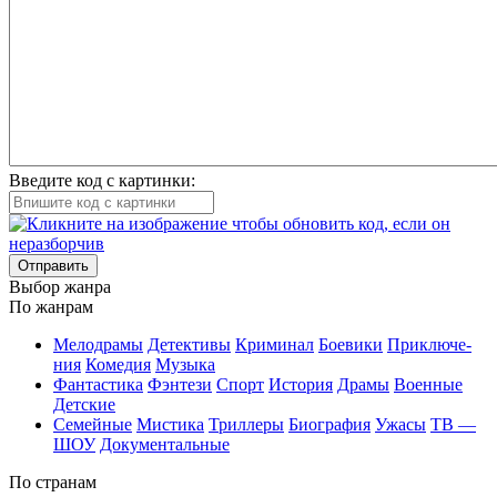
Введите код с картинки:
Отправить
Вы­бор жан­ра
По жан­рам
Ме­ло­дра­мы
Де­тек­ти­вы
Кри­ми­нал
Бое­ви­ки
При­клю­че­
ния
Ко­ме­дия
Му­зы­ка
Фан­та­сти­ка
Фэн­те­зи
Спорт
Ис­то­рия
Дра­мы
Во­ен­ные
Дет­ские
Се­мей­ные
Мис­ти­ка
Трил­ле­ры
Био­гра­фия
Ужа­сы
ТВ —
ШОУ
До­ку­мен­таль­ные
По стра­нам