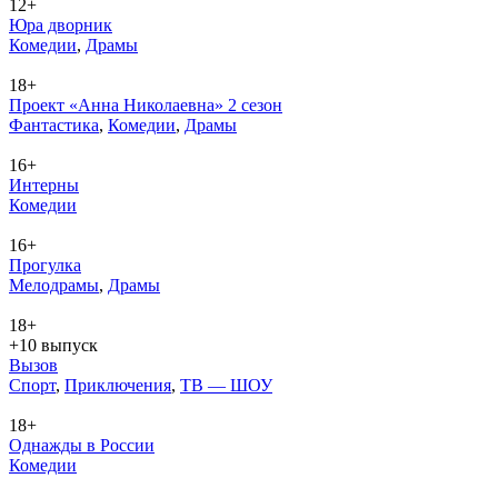
12+
Юра дворник
Ко­ме­дии
,
Дра­мы
18+
Проект «Анна Николаевна» 2 сезон
Фан­та­сти­ка
,
Ко­ме­дии
,
Дра­мы
16+
Интерны
Ко­ме­дии
16+
Прогулка
Ме­ло­дра­мы
,
Дра­мы
18+
+10 выпуск
Вызов
Спорт
,
При­клю­че­ния
,
ТВ — ШОУ
18+
Однажды в России
Ко­ме­дии