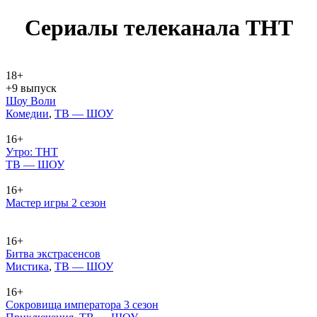
Се­риа­лы те­ле­ка­на­ла ТНТ
18+
+9 выпуск
Шоу Воли
Ко­ме­дии
,
ТВ — ШОУ
16+
Утро: ТНТ
ТВ — ШОУ
16+
Мастер игры 2 сезон
16+
Битва экстрасенсов
Мис­ти­ка
,
ТВ — ШОУ
16+
Сокровища императора 3 сезон