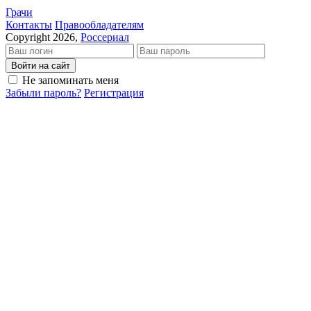
Грачи
Кон­так­ты
Пра­во­об­ла­да­те­лям
Copyright 2026,
Россериал
Войти на сайт
Не запоминать меня
Забыли пароль?
Регистрация