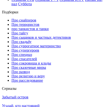
нал
Суб­бо­та
Подборки
Про снайперов
Про террористов
про танкистов и танки
Про тайгу
Про сыщиков и частных детективов
Про свадьбу
Про суррогатное материнство
Про супергероев
Про спецназ
Про спасателей
Про сокровища и клады
Про сказочные миры
Про развод
Про религию и веру
Про расследование
Се­риа­лы
Забытый остров
Угадай, кто настоящий