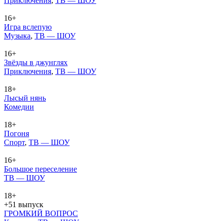
При­клю­че­ния
,
ТВ — ШОУ
16+
Игра вслепую
Му­зы­ка
,
ТВ — ШОУ
16+
Звёзды в джунглях
При­клю­че­ния
,
ТВ — ШОУ
18+
Лысый нянь
Ко­ме­дии
18+
Погоня
Спорт
,
ТВ — ШОУ
16+
Большое переселение
ТВ — ШОУ
18+
+51 выпуск
ГРОМКИЙ ВОПРОС