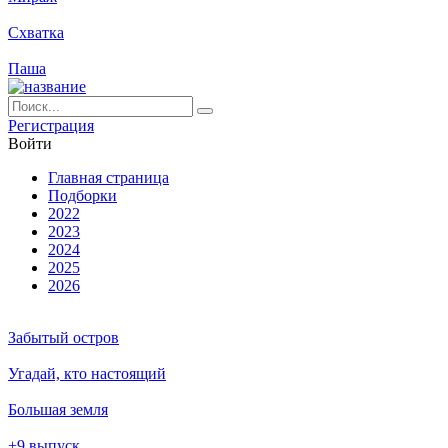
Схватка
Паша
Ре­ги­ст­ра­ция
Вой­ти
Глав­ная стра­ни­ца
Подборки
2022
2023
2024
2025
2026
Забытый остров
Угадай, кто настоящий
Большая земля
+9 выпуск