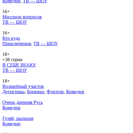
Ко­ме­дии
,
ТВ — ШОУ
16+
Миллион вопросов
ТВ — ШОУ
16+
Кто куда
При­клю­че­ния
,
ТВ — ШОУ
18+
+38 серия
Я СЕБЯ ЗНАЮ!
ТВ — ШОУ
18+
Волшебный участок
Де­тек­ти­вы
,
Бое­ви­ки
,
Фэн­те­зи
,
Ко­ме­дии
Очень древняя Русь
Ко­ме­дии
Гуляй, шальная
Ко­ме­дии