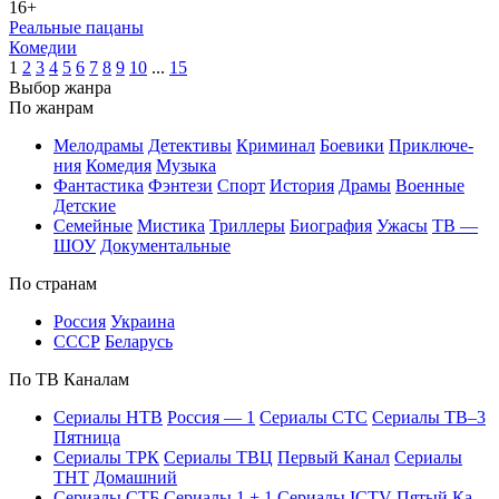
16+
Реальные пацаны
Ко­ме­дии
1
2
3
4
5
6
7
8
9
10
...
15
Вы­бор жан­ра
По жан­рам
Ме­ло­дра­мы
Де­тек­ти­вы
Кри­ми­нал
Бое­ви­ки
При­клю­че­
ния
Ко­ме­дия
Му­зы­ка
Фан­та­сти­ка
Фэн­те­зи
Спорт
Ис­то­рия
Дра­мы
Во­ен­ные
Дет­ские
Се­мей­ные
Мис­ти­ка
Трил­ле­ры
Био­гра­фия
Ужа­сы
ТВ —
ШОУ
До­ку­мен­таль­ные
По стра­нам
Рос­сия
Ук­раи­на
СССР
Бе­ла­русь
По ТВ Ка­на­лам
Се­риа­лы НТВ
Рос­сия — 1
Се­риа­лы СТС
Се­риа­лы ТВ–3
Пят­ни­ца
Се­риа­лы ТРК
Се­риа­лы ТВЦ
Пер­вый Ка­нал
Се­риа­лы
ТНТ
До­маш­ний
Се­риа­лы СТБ
Се­риа­лы 1 + 1
Се­риа­лы ICTV
Пя­тый Ка­