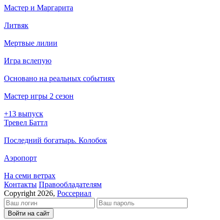
Мастер и Маргарита
Литвяк
Мертвые лилии
Игра вслепую
Основано на реальных событиях
Мастер игры 2 сезон
+13 выпуск
Тревел Баттл
Последний богатырь. Колобок
Аэропорт
На семи ветрах
Кон­так­ты
Пра­во­об­ла­да­те­лям
Copyright 2026,
Россериал
Войти на сайт