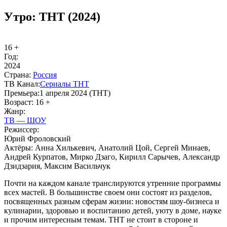
Утро: ТНТ (2024)
16 +
Год:
2024
Стра­на:
Рос­сия
ТВ Ка­нал:
Се­риа­лы ТНТ
Пре­мье­ра:
1 апреля 2024 (ТНТ)
Воз­раст:
16 +
Жанр:
ТВ — ШОУ
Ре­жис­сер:
Юрий Фроловский
Ак­тё­ры:
Анна Хилькевич, Анатолий Цой, Сергей Минаев,
Андрей Курпатов, Мирко Дзаго, Кирилл Сарычев, Александр
Дзидзария, Максим Васильчук
Почти на каждом канале транслируются утренние программы
всех мастей. В большинстве своем они состоят из разделов,
посвященных разным сферам жизни: новостям шоу-бизнеса и
кулинарии, здоровью и воспитанию детей, уюту в доме, науке
и прочим интересным темам. ТНТ не стоит в стороне и