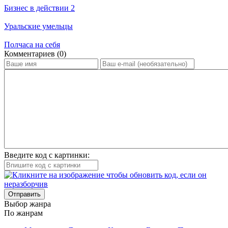
Бизнес в действии 2
Уральские умельцы
Полчаса на себя
Ком­мен­та­ри­ев (0)
Введите код с картинки:
Отправить
Вы­бор жан­ра
По жан­рам