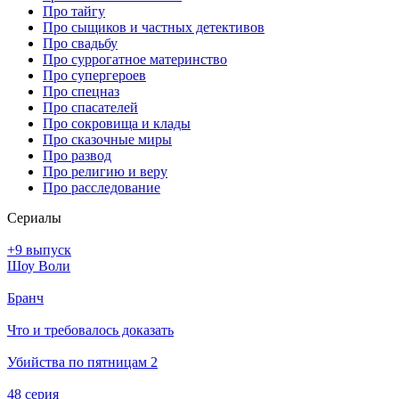
Про тайгу
Про сыщиков и частных детективов
Про свадьбу
Про суррогатное материнство
Про супергероев
Про спецназ
Про спасателей
Про сокровища и клады
Про сказочные миры
Про развод
Про религию и веру
Про расследование
Се­риа­лы
+9 выпуск
Шоу Воли
Бранч
Что и требовалось доказать
Убийства по пятницам 2
48 серия