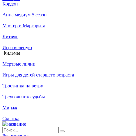
Кордон
Анна медиум 5 сезон
Мастер и Маргарита
Литвяк
Игра вслепую
Филь­мы
Мертвые лилии
Игры для детей старшего возраста
Тростинка на ветру
Треугольник судьбы
Мираж
Схватка
Ре­ги­ст­ра­ция