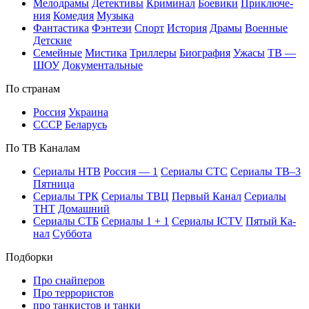
Ме­ло­дра­мы
Де­тек­ти­вы
Кри­ми­нал
Бое­ви­ки
При­клю­че­
ния
Ко­ме­дия
Му­зы­ка
Фан­та­сти­ка
Фэн­те­зи
Спорт
Ис­то­рия
Дра­мы
Во­ен­ные
Дет­ские
Се­мей­ные
Мис­ти­ка
Трил­ле­ры
Био­гра­фия
Ужа­сы
ТВ —
ШОУ
До­ку­мен­таль­ные
По стра­нам
Рос­сия
Ук­раи­на
СССР
Бе­ла­русь
По ТВ Ка­на­лам
Се­риа­лы НТВ
Рос­сия — 1
Се­риа­лы СТС
Се­риа­лы ТВ–3
Пят­ни­ца
Се­риа­лы ТРК
Се­риа­лы ТВЦ
Пер­вый Ка­нал
Се­риа­лы
ТНТ
До­маш­ний
Се­риа­лы СТБ
Се­риа­лы 1 + 1
Се­риа­лы ICTV
Пя­тый Ка­
нал
Суб­бо­та
Подборки
Про снайперов
Про террористов
про танкистов и танки