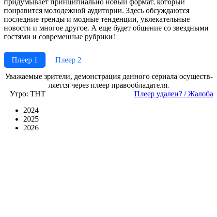
придумывает принципиально новый формат, который
понравится молодежной аудитории. Здесь обсуждаются
последние тренды и модные тенденции, увлекательные
новости и многое другое. А еще будет общение со звездными
гостями и современные рубрики!
Плеер 1
Плеер 2
Ува­жае­мые зри­те­ли, де­мон­ст­ра­ция дан­но­го се­риа­ла осу­ще­ст­в­
ля­ет­ся че­рез пле­ер пра­во­об­ла­да­те­ля.
Утро: ТНТ
Пле­ер уда­лен? / Жа­ло­ба
2024
2025
2026