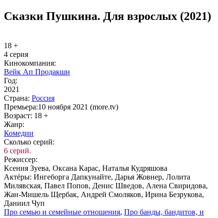
Сказки Пушкина. Для взрослых (2021)
18 +
4 серия
Ки­но­ком­па­ния:
Вейк Ап Продакшн
Год:
2021
Стра­на:
Рос­сия
Пре­мье­ра:
10 ноября 2021 (more.tv)
Воз­раст:
18 +
Жанр:
Ко­ме­дии
Сколь­ко се­рий:
6 серий.
Ре­жис­сер:
Ксения Зуева, Оксана Карас, Наталья Кудряшова
Ак­тё­ры:
Ингеборга Дапкунайте, Дарья Жовнер, Лолита
Милявская, Павел Попов, Денис Шведов, Алена Свиридова,
Жан-Мишель Щербак, Андрей Смоляков, Ирина Безрукова,
Даниил Чуп
Про се­мью и се­мей­ные от­но­ше­ния
,
Про бан­ды, бан­ди­тов, и