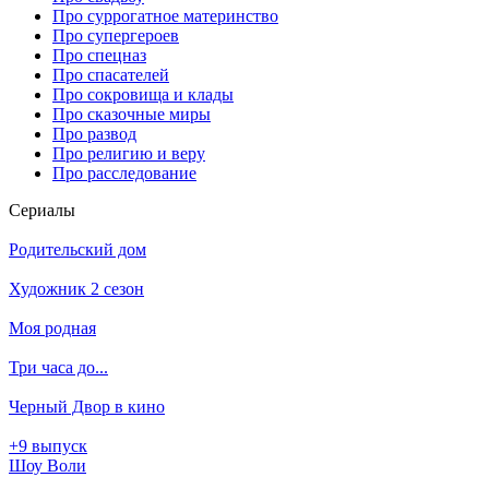
Про суррогатное материнство
Про супергероев
Про спецназ
Про спасателей
Про сокровища и клады
Про сказочные миры
Про развод
Про религию и веру
Про расследование
Се­риа­лы
Родительский дом
Художник 2 сезон
Моя родная
Три часа до...
Черный Двор в кино
+9 выпуск
Шоу Воли