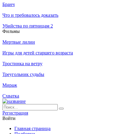
Бранч
Что и требовалось доказать
Убийства по пятницам 2
Филь­мы
Мертвые лилии
Игры для детей старшего возраста
Тростинка на ветру
Треугольник судьбы
Мираж
Схватка
Ре­ги­ст­ра­ция
Вой­ти
Глав­ная стра­ни­ца
Подборки