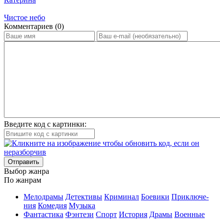
Чистое небо
Ком­мен­та­ри­ев (0)
Введите код с картинки:
Отправить
Вы­бор жан­ра
По жан­рам
Ме­ло­дра­мы
Де­тек­ти­вы
Кри­ми­нал
Бое­ви­ки
При­клю­че­
ния
Ко­ме­дия
Му­зы­ка
Фан­та­сти­ка
Фэн­те­зи
Спорт
Ис­то­рия
Дра­мы
Во­ен­ные