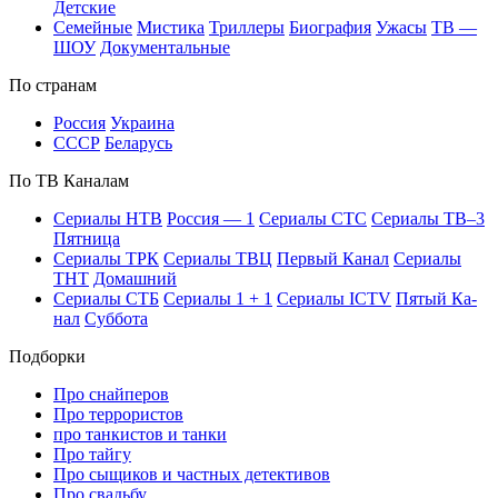
Дет­ские
Се­мей­ные
Мис­ти­ка
Трил­ле­ры
Био­гра­фия
Ужа­сы
ТВ —
ШОУ
До­ку­мен­таль­ные
По стра­нам
Рос­сия
Ук­раи­на
СССР
Бе­ла­русь
По ТВ Ка­на­лам
Се­риа­лы НТВ
Рос­сия — 1
Се­риа­лы СТС
Се­риа­лы ТВ–3
Пят­ни­ца
Се­риа­лы ТРК
Се­риа­лы ТВЦ
Пер­вый Ка­нал
Се­риа­лы
ТНТ
До­маш­ний
Се­риа­лы СТБ
Се­риа­лы 1 + 1
Се­риа­лы ICTV
Пя­тый Ка­
нал
Суб­бо­та
Подборки
Про снайперов
Про террористов
про танкистов и танки
Про тайгу
Про сыщиков и частных детективов
Про свадьбу