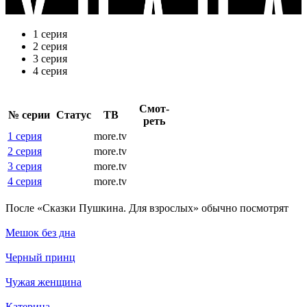
1 серия
2 серия
3 серия
4 серия
Смот­
№ се­рии
Ста­тус
ТВ
реть
1 серия
more.tv
2 серия
more.tv
3 серия
more.tv
4 серия
more.tv
По­сле «Сказки Пушкина. Для взрослых» обыч­но по­смот­рят
Мешок без дна
Черный принц
Чужая женщина
Катерина