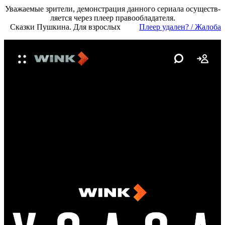
Ува­жае­мые зри­те­ли, де­мон­ст­ра­ция дан­но­го се­риа­ла осу­ще­ст­в­
ля­ет­ся че­рез пле­ер пра­во­об­ла­да­те­ля.
Сказки Пушкина. Для взрослых
Пле­ер уда­лен? / Жа­ло­ба