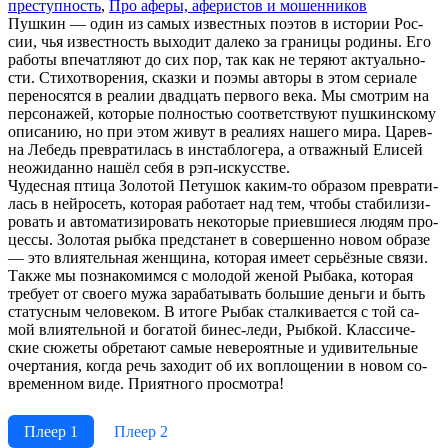
пре­ступ­ность
,
Про афе­ры, афе­ри­стов и мо­шен­ни­ков
Пуш­кин — один из са­мых из­вест­ных по­этов в ис­то­рии Рос­
сии, чья из­вест­ность вы­хо­дит да­ле­ко за гра­ни­цы ро­ди­ны. Его
ра­бо­ты впе­чат­ля­ют до сих пор, так как не те­ря­ют ак­ту­аль­но­
сти. Сти­хо­тво­ре­ния, сказ­ки и по­эмы ав­то­ры в этом се­риа­ле
пе­ре­но­сят­ся в реа­лии два­дцать пер­во­го ве­ка. Мы смот­рим на
пер­со­на­жей, ко­то­рые пол­но­стью со­от­вет­ст­ву­ют пуш­кин­ско­му
опи­са­нию, но при этом жи­вут в реа­ли­ях на­ше­го ми­ра. Ца­рев­
на Ле­бедь пре­вра­ти­лась в ин­стаб­ло­ге­ра, а от­важ­ный Ели­сей
не­ожи­дан­но на­шёл се­бя в рэп-ис­кус­ст­ве.
Чу­дес­ная пти­ца Зо­ло­той Пе­ту­шок ка­ким-то об­ра­зом пре­вра­ти­
лась в ней­ро­сеть, ко­то­рая ра­бо­та­ет над тем, что­бы ста­би­ли­зи­
ро­вать и ав­то­ма­ти­зи­ро­вать не­ко­то­рые при­ев­шие­ся лю­дям про­
цес­сы. Зо­ло­тая рыб­ка пред­ста­нет в со­вер­шен­но но­вом об­ра­зе
— это влия­тель­ная жен­щи­на, ко­то­рая име­ет серь­ёз­ные свя­зи.
Так­же мы по­зна­ко­мим­ся с мо­ло­дой же­ной Ры­ба­ка, ко­то­рая
тре­бу­ет от сво­его му­жа за­ра­ба­ты­вать боль­шие день­ги и быть
ста­тус­ным че­ло­ве­ком. В ито­ге Ры­бак стал­ки­ва­ет­ся с той са­
мой влия­тель­ной и бо­га­той би­нес-ле­ди, Рыб­кой. Клас­си­че­
ские сю­же­ты об­ре­та­ют са­мые не­ве­ро­ят­ные и уди­ви­тель­ные
очер­та­ния, ко­гда речь за­хо­дит об их во­пло­ще­нии в но­вом со­
вре­мен­ном ви­де. При­ят­но­го про­смот­ра!
Плеер 1
Плеер 2