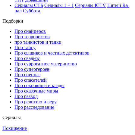
Се­риа­лы СТБ
Се­риа­лы 1 + 1
Се­риа­лы ICTV
Пя­тый Ка­
нал
Суб­бо­та
Подборки
Про снайперов
Про террористов
про танкистов и танки
Про тайгу
Про сыщиков и частных детективов
Про свадьбу
Про суррогатное материнство
Про супергероев
Про спецназ
Про спасателей
Про сокровища и клады
Про сказочные миры
Про развод
Про религию и веру
Про расследование
Се­риа­лы
Похищение