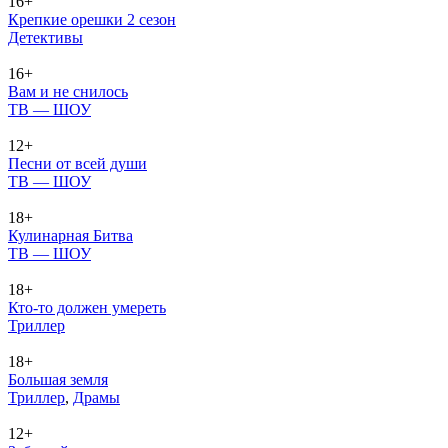
16+
Крепкие орешки 2 сезон
Де­тек­ти­вы
16+
Вам и не снилось
ТВ — ШОУ
12+
Песни от всей души
ТВ — ШОУ
18+
Кулинарная Битва
ТВ — ШОУ
18+
Кто-то должен умереть
Трил­лер
18+
Большая земля
Трил­лер
,
Дра­мы
12+