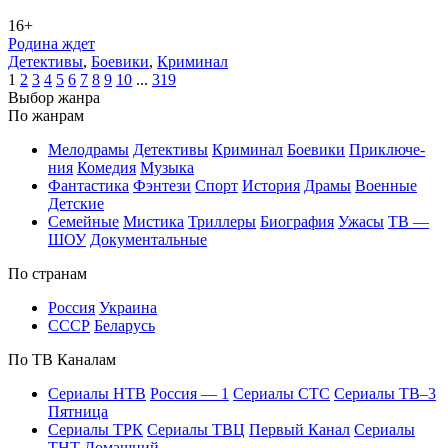
16+
Родина ждет
Де­тек­ти­вы
,
Бое­ви­ки
,
Кри­ми­нал
1
2
3
4
5
6
7
8
9
10
...
319
Вы­бор жан­ра
По жан­рам
Ме­ло­дра­мы
Де­тек­ти­вы
Кри­ми­нал
Бое­ви­ки
При­клю­че­
ния
Ко­ме­дия
Му­зы­ка
Фан­та­сти­ка
Фэн­те­зи
Спорт
Ис­то­рия
Дра­мы
Во­ен­ные
Дет­ские
Се­мей­ные
Мис­ти­ка
Трил­ле­ры
Био­гра­фия
Ужа­сы
ТВ —
ШОУ
До­ку­мен­таль­ные
По стра­нам
Рос­сия
Ук­раи­на
СССР
Бе­ла­русь
По ТВ Ка­на­лам
Се­риа­лы НТВ
Рос­сия — 1
Се­риа­лы СТС
Се­риа­лы ТВ–3
Пят­ни­ца
Се­риа­лы ТРК
Се­риа­лы ТВЦ
Пер­вый Ка­нал
Се­риа­лы
ТНТ
До­маш­ний