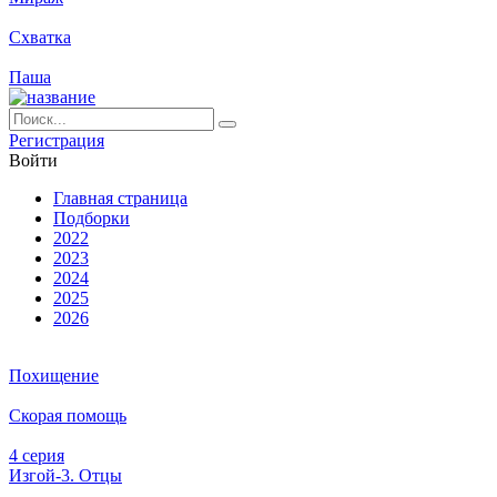
Схватка
Паша
Ре­ги­ст­ра­ция
Вой­ти
Глав­ная стра­ни­ца
Подборки
2022
2023
2024
2025
2026
Похищение
Скорая помощь
4 серия
Изгой-3. Отцы