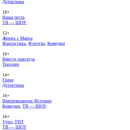
Де­тек­ти­вы
18+
Ваша честь
ТВ — ШОУ
12+
Жених с Марса
Фан­та­сти­ка
,
Фэн­те­зи
,
Ко­ме­дии
16+
Вместе навсегда
Трил­лер
14+
Грачи
Де­тек­ти­вы
16+
Импровизация: Истории
Ко­ме­дии
,
ТВ — ШОУ
16+
Утро: ТНТ
ТВ — ШОУ