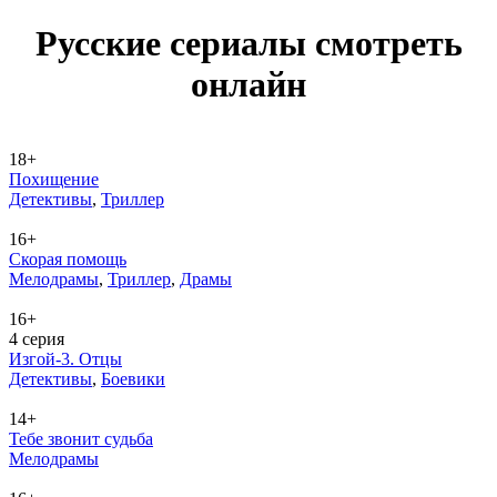
Рус­ские се­риа­лы смот­реть
он­лайн
18+
Похищение
Де­тек­ти­вы
,
Трил­лер
16+
Скорая помощь
Ме­ло­дра­мы
,
Трил­лер
,
Дра­мы
16+
4 серия
Изгой-3. Отцы
Де­тек­ти­вы
,
Бое­ви­ки
14+
Тебе звонит судьба
Ме­ло­дра­мы