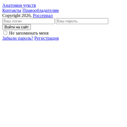
Анатомия чувств
Кон­так­ты
Пра­во­об­ла­да­те­лям
Copyright 2026,
Россериал
Войти на сайт
Не запоминать меня
Забыли пароль?
Регистрация