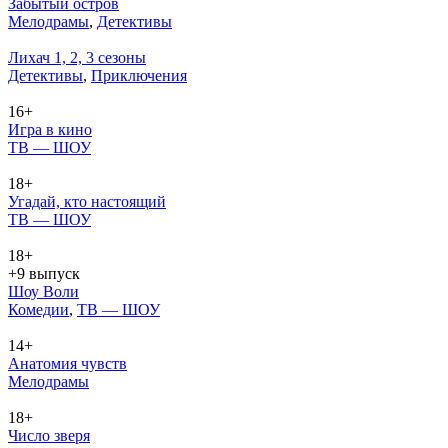
Забытый остров
Ме­ло­дра­мы
,
Де­тек­ти­вы
Лихач 1, 2, 3 сезоны
Де­тек­ти­вы
,
При­клю­че­ния
16+
Игра в кино
ТВ — ШОУ
18+
Угадай, кто настоящий
ТВ — ШОУ
18+
+9 выпуск
Шоу Воли
Ко­ме­дии
,
ТВ — ШОУ
14+
Анатомия чувств
Ме­ло­дра­мы
18+
Число зверя