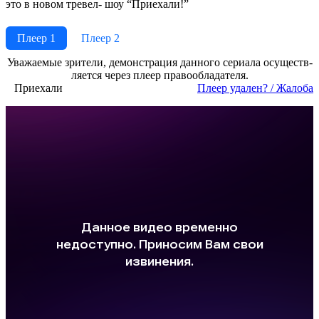
это в новом тревел- шоу “Приехали!”
Плеер 1
Плеер 2
Ува­жае­мые зри­те­ли, де­мон­ст­ра­ция дан­но­го се­риа­ла осу­ще­ст­в­
ля­ет­ся че­рез пле­ер пра­во­об­ла­да­те­ля.
Приехали
Пле­ер уда­лен? / Жа­ло­ба