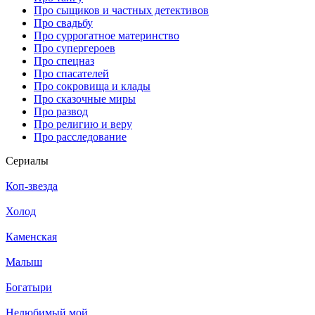
Про сыщиков и частных детективов
Про свадьбу
Про суррогатное материнство
Про супергероев
Про спецназ
Про спасателей
Про сокровища и клады
Про сказочные миры
Про развод
Про религию и веру
Про расследование
Се­риа­лы
Коп-звезда
Холод
Каменская
Малыш
Богатыри
Нелюбимый мой