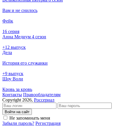
Вам и не снилось
Фейк
16 серия
Анна Медиум 4 сезон
+12 выпуск
Дела
История его служанки
+9 выпуск
Шоу Воли
Кровь за кровь
Кон­так­ты
Пра­во­об­ла­да­те­лям
Copyright 2026,
Россериал
Войти на сайт
Не запоминать меня
Забыли пароль?
Регистрация