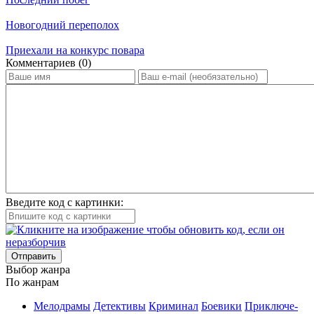
Новогодний переполох
Приехали на конкурс повара
Ком­мен­та­ри­ев (0)
Введите код с картинки:
Отправить
Вы­бор жан­ра
По жан­рам
Ме­ло­дра­мы
Де­тек­ти­вы
Кри­ми­нал
Бое­ви­ки
При­клю­че­