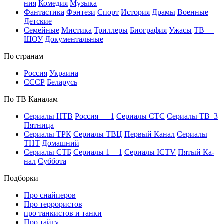
ния
Ко­ме­дия
Му­зы­ка
Фан­та­сти­ка
Фэн­те­зи
Спорт
Ис­то­рия
Дра­мы
Во­ен­ные
Дет­ские
Се­мей­ные
Мис­ти­ка
Трил­ле­ры
Био­гра­фия
Ужа­сы
ТВ —
ШОУ
До­ку­мен­таль­ные
По стра­нам
Рос­сия
Ук­раи­на
СССР
Бе­ла­русь
По ТВ Ка­на­лам
Се­риа­лы НТВ
Рос­сия — 1
Се­риа­лы СТС
Се­риа­лы ТВ–3
Пят­ни­ца
Се­риа­лы ТРК
Се­риа­лы ТВЦ
Пер­вый Ка­нал
Се­риа­лы
ТНТ
До­маш­ний
Се­риа­лы СТБ
Се­риа­лы 1 + 1
Се­риа­лы ICTV
Пя­тый Ка­
нал
Суб­бо­та
Подборки
Про снайперов
Про террористов
про танкистов и танки
Про тайгу