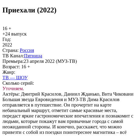
Приехали (2022)
16 +
+24 выпуск
Год:
2022
Стра­на:
Рос­сия
ТВ Ка­нал:
Пят­ни­ца
Пре­мье­ра:
23 апреля 2022 (МУЗ-ТВ)
Воз­раст:
16 +
Жанр:
ТВ — ШОУ
Сколь­ко се­рий:
Уточняем.
Ак­тё­ры:
Дмитрий Красилов, Даниил Жданько, Вита Чиковани
Большая звезда Евровидения и МУЗ-ТВ Дима Красилов
отправляется в путешествие. Он прочертит на карте
небанальный маршрут, отметит самые красивые места,
передаст яркие гастрономические впечатления и познакомит с
людьми, которые покажут вам привычные города с самой
неожиданной стороны. И конечно, расскажет, что можно
привезти с собой из поездки поинтереснее магнитика – всё