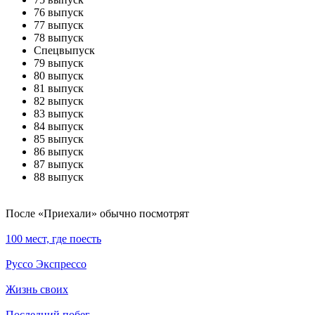
76 выпуск
77 выпуск
78 выпуск
Спецвыпуск
79 выпуск
80 выпуск
81 выпуск
82 выпуск
83 выпуск
84 выпуск
85 выпуск
86 выпуск
87 выпуск
88 выпуск
По­сле «Приехали» обыч­но по­смот­рят
100 мест, где поесть
Руссо Экспрессо
Жизнь своих
Последний побег