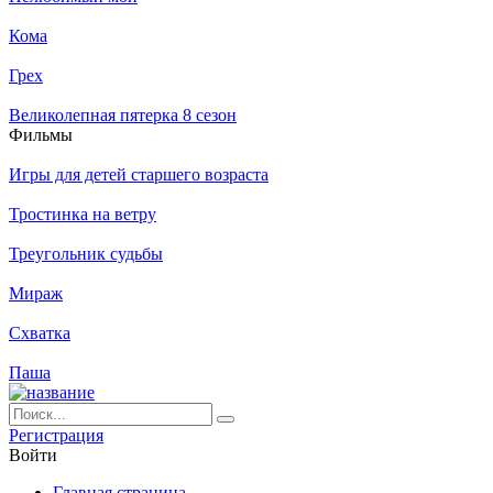
Кома
Грех
Великолепная пятерка 8 сезон
Филь­мы
Игры для детей старшего возраста
Тростинка на ветру
Треугольник судьбы
Мираж
Схватка
Паша
Ре­ги­ст­ра­ция
Вой­ти
Глав­ная стра­ни­ца