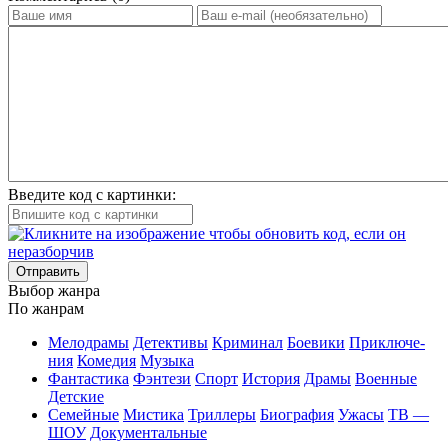
Введите код с картинки:
Отправить
Вы­бор жан­ра
По жан­рам
Ме­ло­дра­мы
Де­тек­ти­вы
Кри­ми­нал
Бое­ви­ки
При­клю­че­
ния
Ко­ме­дия
Му­зы­ка
Фан­та­сти­ка
Фэн­те­зи
Спорт
Ис­то­рия
Дра­мы
Во­ен­ные
Дет­ские
Се­мей­ные
Мис­ти­ка
Трил­ле­ры
Био­гра­фия
Ужа­сы
ТВ —
ШОУ
До­ку­мен­таль­ные