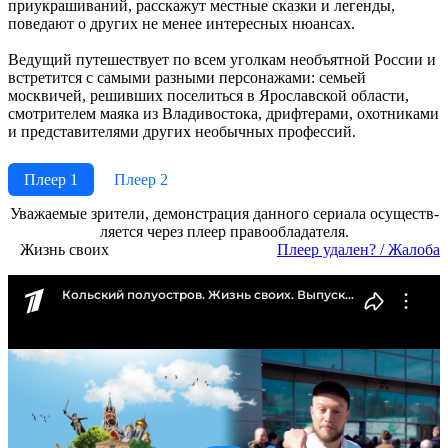
приукрашиваний, расскажут местные сказки и легенды,
поведают о других не менее интересных нюансах.
Ведущий путешествует по всем уголкам необъятной России и
встретится с самыми разными персонажами: семьей
москвичей, решивших поселиться в Ярославской области,
смотрителем маяка из Владивостока, дрифтерами, охотниками
и представителями других необычных профессий.
Плеер 1
Плеер 2
Ува­жае­мые зри­те­ли, де­мон­ст­ра­ция дан­но­го се­риа­ла осу­ще­ст­в­
ля­ет­ся че­рез пле­ер пра­во­об­ла­да­те­ля.
Жизнь своих
Пле­ер уда­лен? / Жа­ло­ба