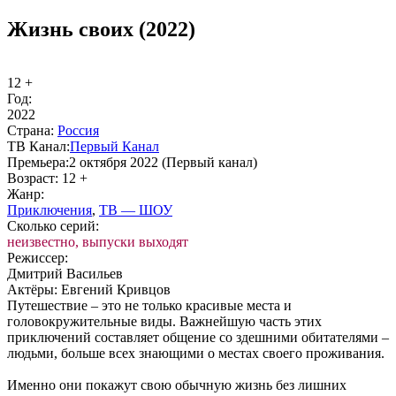
Жизнь своих (2022)
12 +
Год:
2022
Стра­на:
Рос­сия
ТВ Ка­нал:
Пер­вый Ка­нал
Пре­мье­ра:
2 октября 2022 (Первый канал)
Воз­раст:
12 +
Жанр:
При­клю­че­ния
,
ТВ — ШОУ
Сколь­ко се­рий:
неизвестно, выпуски выходят
Ре­жис­сер:
Дмитрий Васильев
Ак­тё­ры:
Евгений Кривцов
Путешествие – это не только красивые места и
головокружительные виды. Важнейшую часть этих
приключений составляет общение со здешними обитателями –
людьми, больше всех знающими о местах своего проживания.
Именно они покажут свою обычную жизнь без лишних