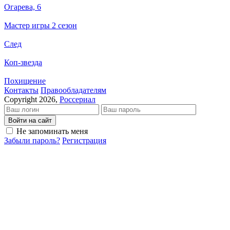
Огарева, 6
Мастер игры 2 сезон
След
Коп-звезда
Похищение
Кон­так­ты
Пра­во­об­ла­да­те­лям
Copyright 2026,
Россериал
Войти на сайт
Не запоминать меня
Забыли пароль?
Регистрация