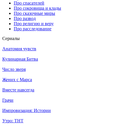
Про спасателей
Про сокровища и клады
Про сказочные миры
Про развод
Про религию и веру
Про расследование
Се­риа­лы
Анатомия чувств
Кулинарная Битва
Число зверя
Жених с Марса
Вместе навсегда
Грачи
Импровизация: Истории
Утро: ТНТ