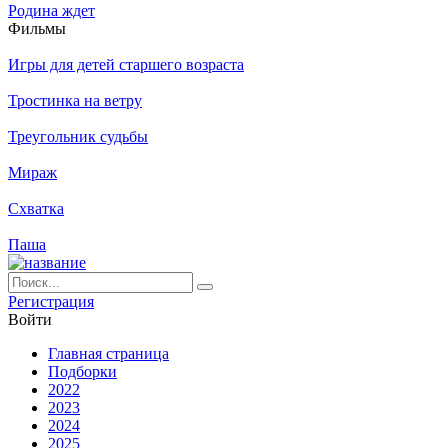
Родина ждет
Филь­мы
Игры для детей старшего возраста
Тростинка на ветру
Треугольник судьбы
Мираж
Схватка
Паша
Ре­ги­ст­ра­ция
Вой­ти
Глав­ная стра­ни­ца
Подборки
2022
2023
2024
2025