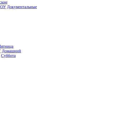
­ские
ШОУ
До­ку­мен­таль­ные
ят­ни­ца
Т
До­маш­ний
Суб­бо­та