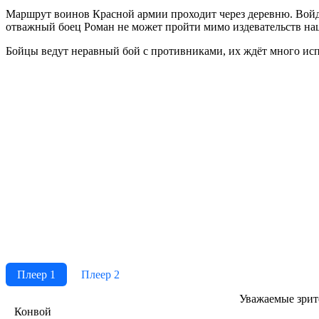
Мар­шрут вои­нов Крас­ной ар­мии про­хо­дит че­рез де­рев­ню. Вой­дя в
от­важ­ный бо­ец Ро­ман не мо­жет прой­ти ми­мо из­де­ва­тельств на­ци­
Бой­цы ве­дут не­рав­ный бой с про­тив­ни­ка­ми, их ждёт мно­го ис­пы­
Плеер 1
Плеер 2
Ува­жае­мые зри­те­
Конвой