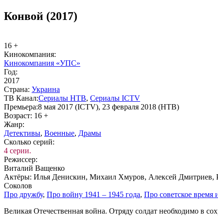
Конвой (2017)
16 +
Ки­но­ком­па­ния:
Кинокомпания «УПС»
Год:
2017
Стра­на:
Ук­раи­на
ТВ Ка­нал:
Се­риа­лы НТВ
,
Се­риа­лы ICTV
Пре­мье­ра:
8 мая 2017 (ICTV), 23 февраля 2018 (НТВ)
Воз­раст:
16 +
Жанр:
Де­тек­ти­вы
,
Во­ен­ные
,
Дра­мы
Сколь­ко се­рий:
4 серии.
Ре­жис­сер:
Виталий Ващенко
Ак­тё­ры:
Илья Денискин, Михаил Хмуров, Алексей Дмитриев, 
Соколов
Про друж­бу
,
Про вой­ну 1941 – 1945 го­да
,
Про со­вет­ское вре­мя
Ве­ли­кая Оте­че­ст­вен­ная вой­на. От­ря­ду сол­дат не­об­хо­ди­мо в 