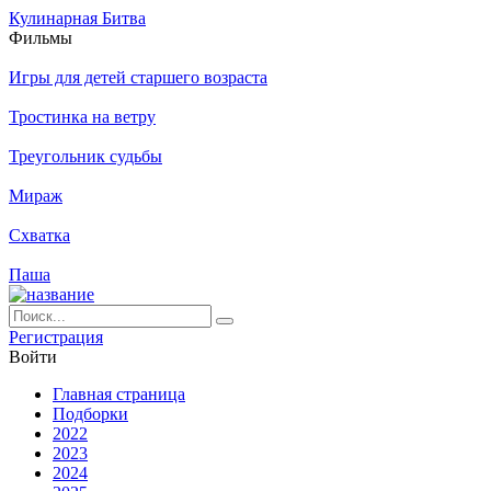
Кулинарная Битва
Филь­мы
Игры для детей старшего возраста
Тростинка на ветру
Треугольник судьбы
Мираж
Схватка
Паша
Ре­ги­ст­ра­ция
Вой­ти
Глав­ная стра­ни­ца
Подборки
2022
2023
2024