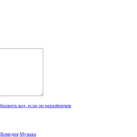
Ко­ме­дия
Му­зы­ка