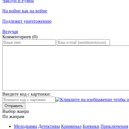
Чаклун и Румба
На войне как на войне
Подлежит уничтожению
Везучая
Ком­мен­та­ри­ев (0)
Введите код с картинки:
Отправить
Вы­бор жан­ра
По жан­рам
Ме­ло­дра­мы
Де­тек­ти­вы
Кри­ми­нал
Бое­ви­ки
При­клю­че­ния