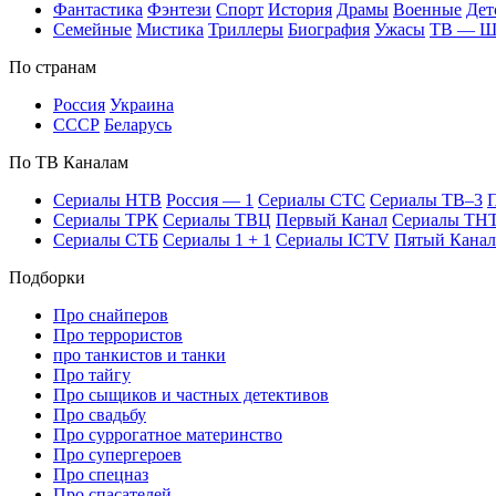
Фан­та­сти­ка
Фэн­те­зи
Спорт
Ис­то­рия
Дра­мы
Во­ен­ные
Дет
Се­мей­ные
Мис­ти­ка
Трил­ле­ры
Био­гра­фия
Ужа­сы
ТВ — 
По стра­нам
Рос­сия
Ук­раи­на
СССР
Бе­ла­русь
По ТВ Ка­на­лам
Се­риа­лы НТВ
Рос­сия — 1
Се­риа­лы СТС
Се­риа­лы ТВ–3
П
Се­риа­лы ТРК
Се­риа­лы ТВЦ
Пер­вый Ка­нал
Се­риа­лы ТН
Се­риа­лы СТБ
Се­риа­лы 1 + 1
Се­риа­лы ICTV
Пя­тый Ка­нал
Подборки
Про снайперов
Про террористов
про танкистов и танки
Про тайгу
Про сыщиков и частных детективов
Про свадьбу
Про суррогатное материнство
Про супергероев
Про спецназ
Про спасателей