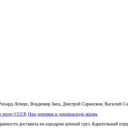
Рихард Леперс, Владимир Заец, Дмитрий Сарансков, Василий С
 и эпо­ху СССР
,
Про де­рев­ню и де­ре­вен­скую жизнь
со­хран­но­сти дос­та­вить на аэ­ро­дром цен­ный груз. Ка­ра­тель­ный от