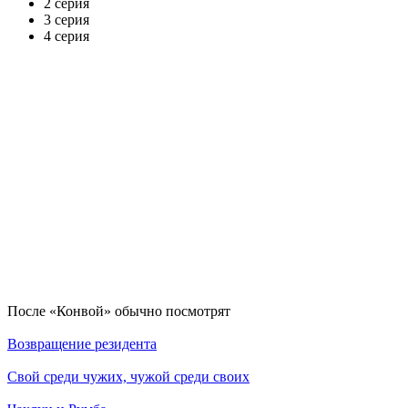
2 серия
3 серия
4 серия
По­сле «Конвой» обыч­но по­смот­рят
Возвращение резидента
Свой среди чужих, чужой среди своих