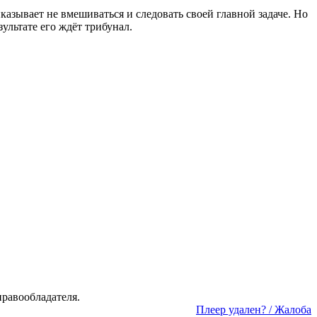
­зы­ва­ет не вме­ши­вать­ся и сле­до­вать сво­ей глав­ной за­да­че. Но
зуль­та­те его ждёт три­бу­нал.
а­во­об­ла­да­те­ля.
Пле­ер уда­лен? / Жа­ло­ба