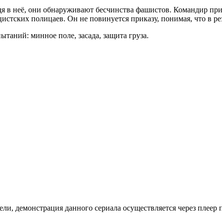
 неё, они об­на­ру­жи­ва­ют бес­чин­ст­ва фа­ши­стов. Ко­ман­дир при­ка
ст­ских по­ли­ца­ев. Он не по­ви­ну­ет­ся при­ка­зу, по­ни­мая, что в ре­
та­ний: мин­ное по­ле, за­са­да, за­щи­та гру­за.
ли, де­мон­ст­ра­ция дан­но­го се­риа­ла осу­ще­ст­в­ля­ет­ся че­рез пле­ер пр