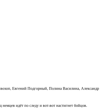
ивохоп, Евгений Подгорный, Полина Василина, Александр
­ряд нем­цев идёт по сле­ду и вот-вот на­стиг­нет бой­цов.