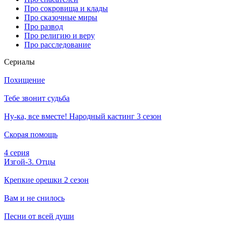
Про сокровища и клады
Про сказочные миры
Про развод
Про религию и веру
Про расследование
Се­риа­лы
Похищение
Тебе звонит судьба
Ну-ка, все вместе! Народный кастинг 3 сезон
Скорая помощь
4 серия
Изгой-3. Отцы
Крепкие орешки 2 сезон
Вам и не снилось
Песни от всей души