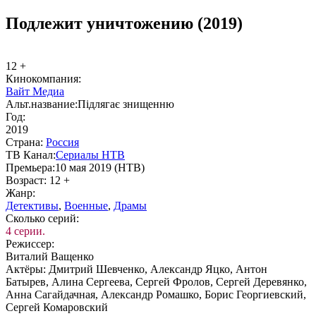
Подлежит уничтожению (2019)
12 +
Ки­но­ком­па­ния:
Вайт Медиа
Альт.на­зва­ние:
Підлягає знищенню
Год:
2019
Стра­на:
Рос­сия
ТВ Ка­нал:
Се­риа­лы НТВ
Пре­мье­ра:
10 мая 2019 (НТВ)
Воз­раст:
12 +
Жанр:
Де­тек­ти­вы
,
Во­ен­ные
,
Дра­мы
Сколь­ко се­рий:
4 серии.
Ре­жис­сер:
Виталий Ващенко
Ак­тё­ры:
Дмитрий Шевченко, Александр Яцко, Антон
Батырев, Алина Сергеева, Сергей Фролов, Сергей Деревянко,
Анна Сагайдачная, Александр Ромашко, Борис Георгиевский,
Сергей Комаровский