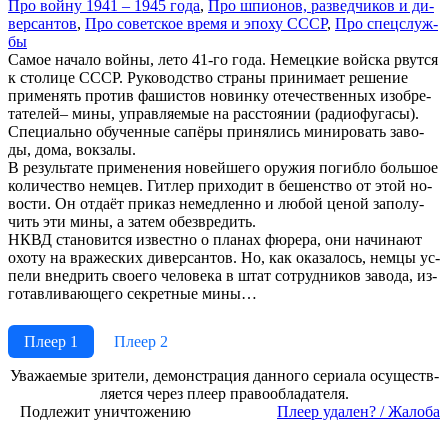
Про вой­ну 1941 – 1945 го­да
,
Про шпио­нов, раз­вед­чи­ков и ди­
вер­сан­тов
,
Про со­вет­ское вре­мя и эпо­ху СССР
,
Про спец­служ­
бы
Са­мое на­ча­ло вой­ны, ле­то 41-го го­да. Не­мец­кие вой­ска рвут­ся
к сто­ли­це СССР. Ру­ко­во­дство стра­ны при­ни­ма­ет ре­ше­ние
при­ме­нять про­тив фа­ши­стов но­вин­ку оте­че­ст­вен­ных изо­бре­
та­те­лей– ми­ны, управ­ляе­мые на рас­стоя­нии (ра­дио­фу­га­сы).
Спе­ци­аль­но обу­чен­ные са­пё­ры при­ня­лись ми­ни­ро­вать за­во­
ды, до­ма, во­кза­лы.
В ре­зуль­та­те при­ме­не­ния но­вей­ше­го ору­жия по­гиб­ло боль­шое
ко­ли­че­ст­во нем­цев. Гит­лер при­хо­дит в бе­шен­ст­во от этой но­
во­сти. Он от­да­ёт при­каз не­мед­лен­но и лю­бой це­ной за­по­лу­
чить эти ми­ны, а за­тем обез­вре­дить.
НКВД ста­но­вит­ся из­вест­но о пла­нах фю­ре­ра, они на­чи­на­ют
охо­ту на вра­же­ских ди­вер­сан­тов. Но, как ока­за­лось, нем­цы ус­
пе­ли вне­дрить сво­его че­ло­ве­ка в штат со­труд­ни­ков за­во­да, из­
го­тав­ли­ваю­ще­го сек­рет­ные ми­ны…
Плеер 1
Плеер 2
Ува­жае­мые зри­те­ли, де­мон­ст­ра­ция дан­но­го се­риа­ла осу­ще­ст­в­
ля­ет­ся че­рез пле­ер пра­во­об­ла­да­те­ля.
Подлежит уничтожению
Пле­ер уда­лен? / Жа­ло­ба