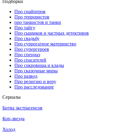
Подборки
Про снайперов
Про террористов
про танкистов и танки
Про тайгу
Про сыщиков и частных детективов
Про свадьбу
Про суррогатное материнство
Про супергероев
Про спецназ
Про спасателей
Про сокровища и клады
Про сказочные миры
Про развод
Про религию и веру
Про расследование
Се­риа­лы
Битва экстрасенсов
Коп-звезда
Холод