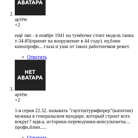
артём
+2
ещё ляп - в ноябре 1941 на тумбочке стоит модель танка
т-34-85(принят на вооружение в 44 году). ну,блин
кинопрофи... глаза и уши от таких работничков режет.
Ответить
артём
+2
1-я серия 22.32. называть "гауптштурмфюрер"(капитан)
мужика в генеральском мундире, который строит всех
вокруг? мдя-а, историки-переводчики-консультанты....
профи,блин.....
Ответить