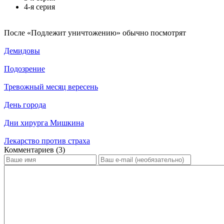
4-я серия
По­сле «Подлежит уничтожению» обыч­но по­смот­рят
Демидовы
Подозрение
Тревожный месяц вересень
День города
Дни хирурга Мишкина
Лекарство против страха
Ком­мен­та­ри­ев (3)