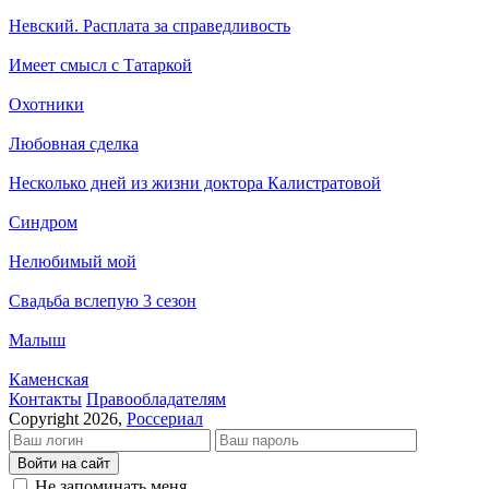
Невский. Расплата за справедливость
Имеет смысл с Татаркой
Охотники
Любовная сделка
Несколько дней из жизни доктора Калистратовой
Синдром
Нелюбимый мой
Свадьба вслепую 3 сезон
Малыш
Каменская
Кон­так­ты
Пра­во­об­ла­да­те­лям
Copyright 2026,
Россериал
Войти на сайт
Не запоминать меня