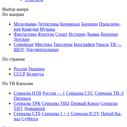
Вы­бор жан­ра
По жан­рам
Ме­ло­дра­мы
Де­тек­ти­вы
Кри­ми­нал
Бое­ви­ки
При­клю­че­
ния
Ко­ме­дия
Му­зы­ка
Фан­та­сти­ка
Фэн­те­зи
Спорт
Ис­то­рия
Дра­мы
Во­ен­ные
Дет­ские
Се­мей­ные
Мис­ти­ка
Трил­ле­ры
Био­гра­фия
Ужа­сы
ТВ —
ШОУ
До­ку­мен­таль­ные
По стра­нам
Рос­сия
Ук­раи­на
СССР
Бе­ла­русь
По ТВ Ка­на­лам
Се­риа­лы НТВ
Рос­сия — 1
Се­риа­лы СТС
Се­риа­лы ТВ–3
Пят­ни­ца
Се­риа­лы ТРК
Се­риа­лы ТВЦ
Пер­вый Ка­нал
Се­риа­лы
ТНТ
До­маш­ний
Се­риа­лы СТБ
Се­риа­лы 1 + 1
Се­риа­лы ICTV
Пя­тый Ка­
нал
Суб­бо­та