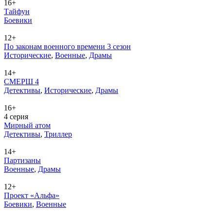
16+
Тайфун
Бое­ви­ки
12+
По законам военного времени 3 сезон
Ис­то­ри­че­ские
,
Во­ен­ные
,
Дра­мы
14+
СМЕРШ 4
Де­тек­ти­вы
,
Ис­то­ри­че­ские
,
Дра­мы
16+
4 серия
Мирный атом
Де­тек­ти­вы
,
Трил­лер
14+
Партизаны
Во­ен­ные
,
Дра­мы
12+
Проект «Альфа»
Бое­ви­ки
,
Во­ен­ные