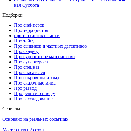
нал
Суб­бо­та
Подборки
Про снайперов
Про террористов
про танкистов и танки
Про тайгу
Про сыщиков и частных детективов
Про свадьбу
Про суррогатное материнство
Про супергероев
Про спецназ
Про спасателей
Про сокровища и клады
Про сказочные миры
Про развод
Про религию и веру
Про расследование
Се­риа­лы
Основано на реальных событиях
Мастер игры 2 сезон