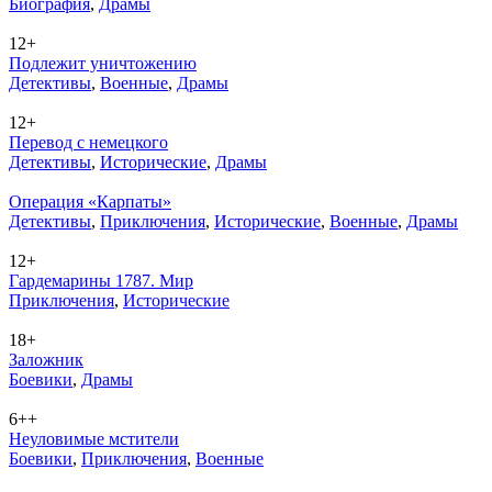
Био­гра­фия
,
Дра­мы
12+
Подлежит уничтожению
Де­тек­ти­вы
,
Во­ен­ные
,
Дра­мы
12+
Перевод с немецкого
Де­тек­ти­вы
,
Ис­то­ри­че­ские
,
Дра­мы
Операция «Карпаты»
Де­тек­ти­вы
,
При­клю­че­ния
,
Ис­то­ри­че­ские
,
Во­ен­ные
,
Дра­мы
12+
Гардемарины 1787. Мир
При­клю­че­ния
,
Ис­то­ри­че­ские
18+
Заложник
Бое­ви­ки
,
Дра­мы
6++
Неуловимые мстители
Бое­ви­ки
,
При­клю­че­ния
,
Во­ен­ные