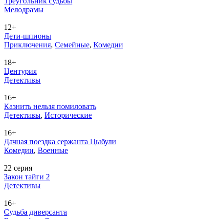
Треугольник судьбы
Ме­ло­дра­мы
12+
Дети-шпионы
При­клю­че­ния
,
Се­мей­ные
,
Ко­ме­дии
18+
Центурия
Де­тек­ти­вы
16+
Казнить нельзя помиловать
Де­тек­ти­вы
,
Ис­то­ри­че­ские
16+
Дачная поездка сержанта Цыбули
Ко­ме­дии
,
Во­ен­ные
22 серия
Закон тайги 2
Де­тек­ти­вы
16+
Судьба диверсанта