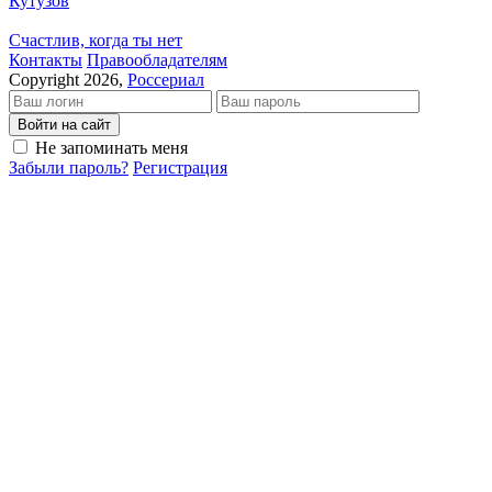
Кутузов
Счастлив, когда ты нет
Кон­так­ты
Пра­во­об­ла­да­те­лям
Copyright 2026,
Россериал
Войти на сайт
Не запоминать меня
Забыли пароль?
Регистрация