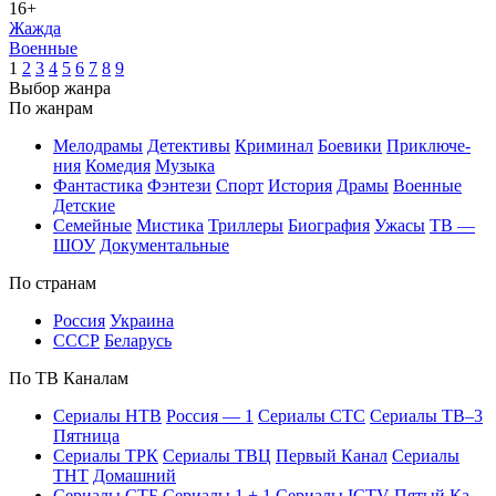
16+
Жажда
Во­ен­ные
1
2
3
4
5
6
7
8
9
Вы­бор жан­ра
По жан­рам
Ме­ло­дра­мы
Де­тек­ти­вы
Кри­ми­нал
Бое­ви­ки
При­клю­че­
ния
Ко­ме­дия
Му­зы­ка
Фан­та­сти­ка
Фэн­те­зи
Спорт
Ис­то­рия
Дра­мы
Во­ен­ные
Дет­ские
Се­мей­ные
Мис­ти­ка
Трил­ле­ры
Био­гра­фия
Ужа­сы
ТВ —
ШОУ
До­ку­мен­таль­ные
По стра­нам
Рос­сия
Ук­раи­на
СССР
Бе­ла­русь
По ТВ Ка­на­лам
Се­риа­лы НТВ
Рос­сия — 1
Се­риа­лы СТС
Се­риа­лы ТВ–3
Пят­ни­ца
Се­риа­лы ТРК
Се­риа­лы ТВЦ
Пер­вый Ка­нал
Се­риа­лы
ТНТ
До­маш­ний
Се­риа­лы СТБ
Се­риа­лы 1 + 1
Се­риа­лы ICTV
Пя­тый Ка­