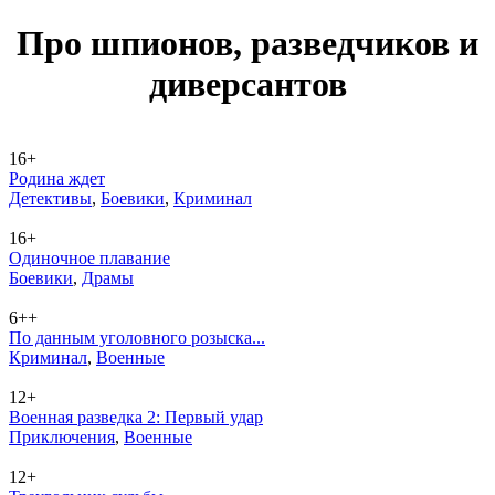
Про шпио­нов, раз­вед­чи­ков и
ди­вер­сан­тов
16+
Родина ждет
Де­тек­ти­вы
,
Бое­ви­ки
,
Кри­ми­нал
16+
Одиночное плавание
Бое­ви­ки
,
Дра­мы
6++
По данным уголовного розыска...
Кри­ми­нал
,
Во­ен­ные
12+
Военная разведка 2: Первый удар
При­клю­че­ния
,
Во­ен­ные
12+