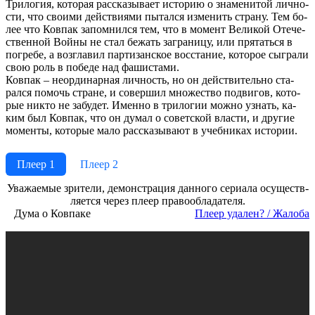
Три­ло­гия, ко­то­рая рас­ска­зы­ва­ет ис­то­рию о зна­ме­ни­той лич­но­
сти, что свои­ми дей­ст­вия­ми пы­тал­ся из­ме­нить стра­ну. Тем бо­
лее что Ков­пак за­пом­нил­ся тем, что в мо­мент Ве­ли­кой Оте­че­
ст­вен­ной Вой­ны не стал бе­жать за­гра­ни­цу, или пря­тать­ся в
по­гре­бе, а воз­гла­вил пар­ти­зан­ское вос­ста­ние, ко­то­рое сыг­ра­ли
свою роль в по­бе­де над фа­ши­ста­ми.
Ков­пак – не­ор­ди­нар­ная лич­ность, но он дей­ст­ви­тель­но ста­
рал­ся по­мочь стра­не, и со­вер­шил мно­же­ст­во под­ви­гов, ко­то­
рые ни­кто не за­бу­дет. Имен­но в три­ло­гии мож­но уз­нать, ка­
ким был Ков­пак, что он ду­мал о со­вет­ской вла­сти, и дру­гие
мо­мен­ты, ко­то­рые ма­ло рас­ска­зы­ва­ют в учеб­ни­ках ис­то­рии.
Плеер 1
Плеер 2
Ува­жае­мые зри­те­ли, де­мон­ст­ра­ция дан­но­го се­риа­ла осу­ще­ст­в­
ля­ет­ся че­рез пле­ер пра­во­об­ла­да­те­ля.
Дума о Ковпаке
Пле­ер уда­лен? / Жа­ло­ба