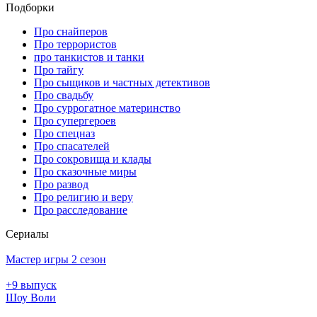
Подборки
Про снайперов
Про террористов
про танкистов и танки
Про тайгу
Про сыщиков и частных детективов
Про свадьбу
Про суррогатное материнство
Про супергероев
Про спецназ
Про спасателей
Про сокровища и клады
Про сказочные миры
Про развод
Про религию и веру
Про расследование
Се­риа­лы
Мастер игры 2 сезон
+9 выпуск
Шоу Воли