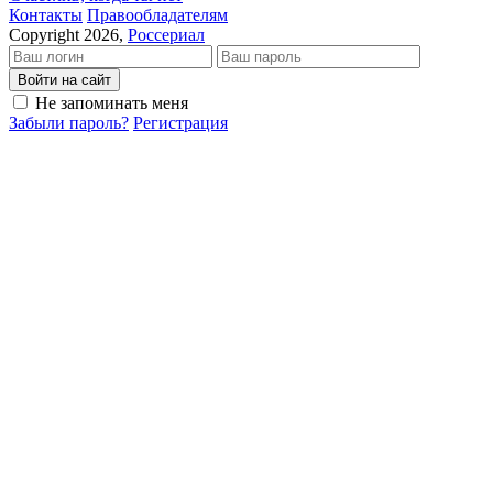
Кон­так­ты
Пра­во­об­ла­да­те­лям
Copyright 2026,
Россериал
Войти на сайт
Не запоминать меня
Забыли пароль?
Регистрация