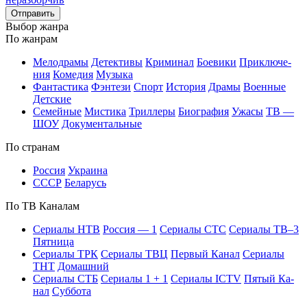
Отправить
Вы­бор жан­ра
По жан­рам
Ме­ло­дра­мы
Де­тек­ти­вы
Кри­ми­нал
Бое­ви­ки
При­клю­че­
ния
Ко­ме­дия
Му­зы­ка
Фан­та­сти­ка
Фэн­те­зи
Спорт
Ис­то­рия
Дра­мы
Во­ен­ные
Дет­ские
Се­мей­ные
Мис­ти­ка
Трил­ле­ры
Био­гра­фия
Ужа­сы
ТВ —
ШОУ
До­ку­мен­таль­ные
По стра­нам
Рос­сия
Ук­раи­на
СССР
Бе­ла­русь
По ТВ Ка­на­лам
Се­риа­лы НТВ
Рос­сия — 1
Се­риа­лы СТС
Се­риа­лы ТВ–3
Пят­ни­ца
Се­риа­лы ТРК
Се­риа­лы ТВЦ
Пер­вый Ка­нал
Се­риа­лы
ТНТ
До­маш­ний
Се­риа­лы СТБ
Се­риа­лы 1 + 1
Се­риа­лы ICTV
Пя­тый Ка­
нал
Суб­бо­та