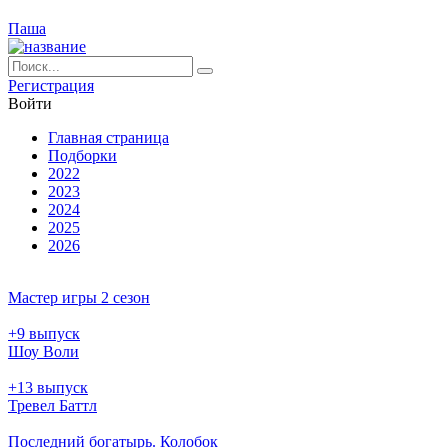
Паша
Ре­ги­ст­ра­ция
Вой­ти
Глав­ная стра­ни­ца
Подборки
2022
2023
2024
2025
2026
Мастер игры 2 сезон
+9 выпуск
Шоу Воли
+13 выпуск
Тревел Баттл
Последний богатырь. Колобок