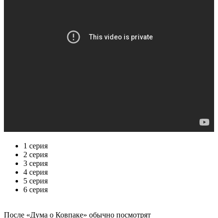
1 серия
2 серия
3 серия
4 серия
5 серия
6 серия
По­сле «Дума о Ковпаке» обыч­но по­смот­рят