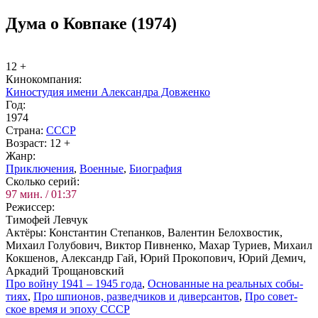
Дума о Ковпаке (1974)
12 +
Ки­но­ком­па­ния:
Киностудия имени Александра Довженко
Год:
1974
Стра­на:
СССР
Воз­раст:
12 +
Жанр:
При­клю­че­ния
,
Во­ен­ные
,
Био­гра­фия
Сколь­ко се­рий:
97 мин. / 01:37
Ре­жис­сер:
Тимофей Левчук
Ак­тё­ры:
Константин Степанков, Валентин Белохвостик,
Михаил Голубович, Виктор Пивненко, Махар Туриев, Михаил
Кокшенов, Александр Гай, Юрий Прокопович, Юрий Демич,
Аркадий Трощановский
Про вой­ну 1941 – 1945 го­да
,
Ос­но­ван­ные на ре­аль­ных со­бы­
ти­ях
,
Про шпио­нов, раз­вед­чи­ков и ди­вер­сан­тов
,
Про со­вет­
ское вре­мя и эпо­ху СССР