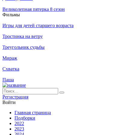
Великолепная пятерка 8 сезон
Филь­мы
Игры для детей старшего возраста
Тростинка на ветру
Треугольник судьбы
Мираж
Схватка
Паша
Ре­ги­ст­ра­ция
Вой­ти
Глав­ная стра­ни­ца
Подборки
2022
2023
2024