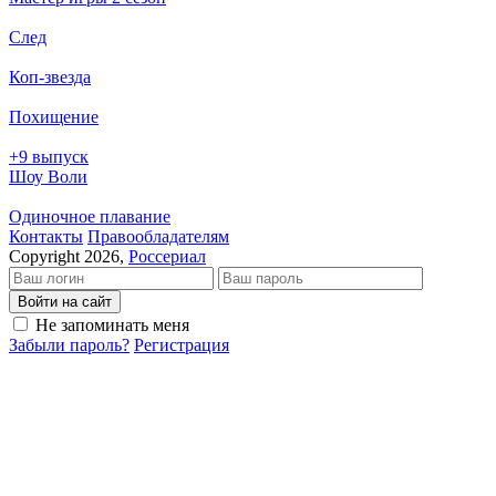
След
Коп-звезда
Похищение
+9 выпуск
Шоу Воли
Одиночное плавание
Кон­так­ты
Пра­во­об­ла­да­те­лям
Copyright 2026,
Россериал
Войти на сайт
Не запоминать меня
Забыли пароль?
Регистрация