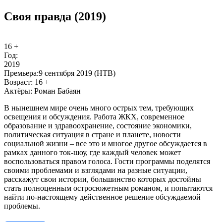
Своя правда (2019)
16 +
Год:
2019
Пре­мье­ра:
9 сентября 2019 (НТВ)
Воз­раст:
16 +
Ак­тё­ры:
Роман Бабаян
В нынешнем мире очень много острых тем, требующих
освещения и обсуждения. Работа ЖКХ, современное
образование и здравоохранение, состояние экономики,
политическая ситуация в стране и планете, новости
социальной жизни – все это и многое другое обсуждается в
рамках данного ток-шоу, где каждый человек может
воспользоваться правом голоса. Гости программы поделятся
своими проблемами и взглядами на разные ситуации,
расскажут свои истории, большинство которых достойны
стать полноценным остросюжетным романом, и попытаются
найти по-настоящему действенное решение обсуждаемой
проблемы.