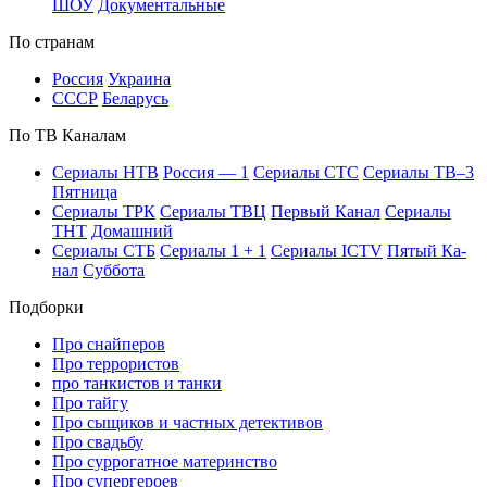
ШОУ
До­ку­мен­таль­ные
По стра­нам
Рос­сия
Ук­раи­на
СССР
Бе­ла­русь
По ТВ Ка­на­лам
Се­риа­лы НТВ
Рос­сия — 1
Се­риа­лы СТС
Се­риа­лы ТВ–3
Пят­ни­ца
Се­риа­лы ТРК
Се­риа­лы ТВЦ
Пер­вый Ка­нал
Се­риа­лы
ТНТ
До­маш­ний
Се­риа­лы СТБ
Се­риа­лы 1 + 1
Се­риа­лы ICTV
Пя­тый Ка­
нал
Суб­бо­та
Подборки
Про снайперов
Про террористов
про танкистов и танки
Про тайгу
Про сыщиков и частных детективов
Про свадьбу
Про суррогатное материнство
Про супергероев