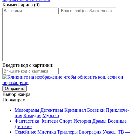
Ком­мен­та­ри­ев (0)
Введите код с картинки:
Отправить
Вы­бор жан­ра
По жан­рам
Ме­ло­дра­мы
Де­тек­ти­вы
Кри­ми­нал
Бое­ви­ки
При­клю­че­
ния
Ко­ме­дия
Му­зы­ка
Фан­та­сти­ка
Фэн­те­зи
Спорт
Ис­то­рия
Дра­мы
Во­ен­ные
Дет­ские
Се­мей­ные
Мис­ти­ка
Трил­ле­ры
Био­гра­фия
Ужа­сы
ТВ —