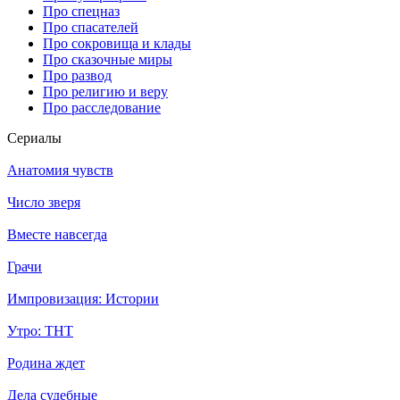
Про спецназ
Про спасателей
Про сокровища и клады
Про сказочные миры
Про развод
Про религию и веру
Про расследование
Се­риа­лы
Анатомия чувств
Число зверя
Вместе навсегда
Грачи
Импровизация: Истории
Утро: ТНТ
Родина ждет
Дела судебные