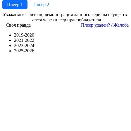
Плеер 1
Плеер 2
Ува­жае­мые зри­те­ли, де­мон­ст­ра­ция дан­но­го се­риа­ла осу­ще­ст­в­
ля­ет­ся че­рез пле­ер пра­во­об­ла­да­те­ля.
Своя правда
Пле­ер уда­лен? / Жа­ло­ба
2019-2020
2021-2022
2023-2024
2025-2026