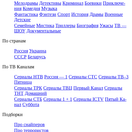
Ме­ло­дра­мы
Де­тек­ти­вы
Кри­ми­нал
Бое­ви­ки
При­клю­че­
ния
Ко­ме­дия
Му­зы­ка
Фан­та­сти­ка
Фэн­те­зи
Спорт
Ис­то­рия
Дра­мы
Во­ен­ные
Дет­ские
Се­мей­ные
Мис­ти­ка
Трил­ле­ры
Био­гра­фия
Ужа­сы
ТВ —
ШОУ
До­ку­мен­таль­ные
По стра­нам
Рос­сия
Ук­раи­на
СССР
Бе­ла­русь
По ТВ Ка­на­лам
Се­риа­лы НТВ
Рос­сия — 1
Се­риа­лы СТС
Се­риа­лы ТВ–3
Пят­ни­ца
Се­риа­лы ТРК
Се­риа­лы ТВЦ
Пер­вый Ка­нал
Се­риа­лы
ТНТ
До­маш­ний
Се­риа­лы СТБ
Се­риа­лы 1 + 1
Се­риа­лы ICTV
Пя­тый Ка­
нал
Суб­бо­та
Подборки
Про снайперов
Про террористов