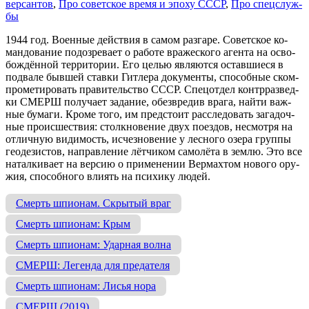
вер­сан­тов
,
Про со­вет­ское вре­мя и эпо­ху СССР
,
Про спец­служ­
бы
1944 год. Во­ен­ные дей­ст­вия в са­мом раз­га­ре. Со­вет­ское ко­
ман­до­ва­ние по­доз­ре­ва­ет о ра­бо­те вра­же­ско­го аген­та на ос­во­
бо­ж­дён­ной тер­ри­то­рии. Его це­лью яв­ля­ют­ся ос­тав­шие­ся в
под­ва­ле быв­шей став­ки Гит­ле­ра до­ку­мен­ты, спо­соб­ные ском­
про­ме­ти­ро­вать пра­ви­тель­ст­во СССР. Спец­от­дел контр­раз­вед­
ки СМЕРШ по­лу­ча­ет за­да­ние, обез­вре­див вра­га, най­ти важ­
ные бу­ма­ги. Кро­ме то­го, им пред­сто­ит рас­сле­до­вать за­га­доч­
ные про­ис­ше­ст­вия: столк­но­ве­ние двух по­ез­дов, не­смот­ря на
от­лич­ную ви­ди­мость, ис­чез­но­ве­ние у лес­но­го озе­ра груп­пы
гео­де­зи­стов, на­прав­ле­ние лёт­чи­ком са­мо­лё­та в зем­лю. Это все
на­тал­ки­ва­ет на вер­сию о при­ме­не­нии Вер­мах­том но­во­го ору­
жия, спо­соб­но­го вли­ять на пси­хи­ку лю­дей.
Смерть шпионам. Скрытый враг
Смерть шпионам: Крым
Смерть шпионам: Ударная волна
СМЕРШ: Легенда для предателя
Смерть шпионам: Лисья нора
СМЕРШ (2019)