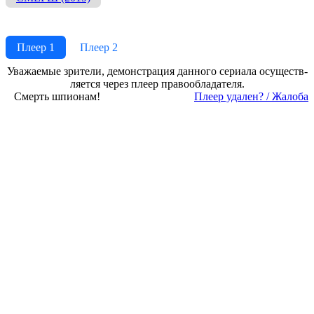
Плеер 1
Плеер 2
Ува­жае­мые зри­те­ли, де­мон­ст­ра­ция дан­но­го се­риа­ла осу­ще­ст­в­
ля­ет­ся че­рез пле­ер пра­во­об­ла­да­те­ля.
Смерть шпионам!
Пле­ер уда­лен? / Жа­ло­ба