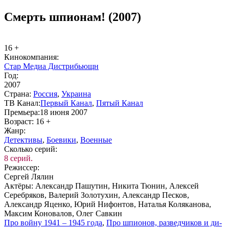
Смерть шпионам! (2007)
16 +
Ки­но­ком­па­ния:
Стар Медиа Дистрибьющн
Год:
2007
Стра­на:
Рос­сия
,
Ук­раи­на
ТВ Ка­нал:
Пер­вый Ка­нал
,
Пя­тый Ка­нал
Пре­мье­ра:
18 июня 2007
Воз­раст:
16 +
Жанр:
Де­тек­ти­вы
,
Бое­ви­ки
,
Во­ен­ные
Сколь­ко се­рий:
8 серий.
Ре­жис­сер:
Сергей Лялин
Ак­тё­ры:
Александр Пашутин, Никита Тюнин, Алексей
Серебряков, Валерий Золотухин, Александр Песков,
Александр Яценко, Юрий Нифонтов, Наталья Коляканова,
Максим Коновалов, Олег Савкин
Про вой­ну 1941 – 1945 го­да
,
Про шпио­нов, раз­вед­чи­ков и ди­