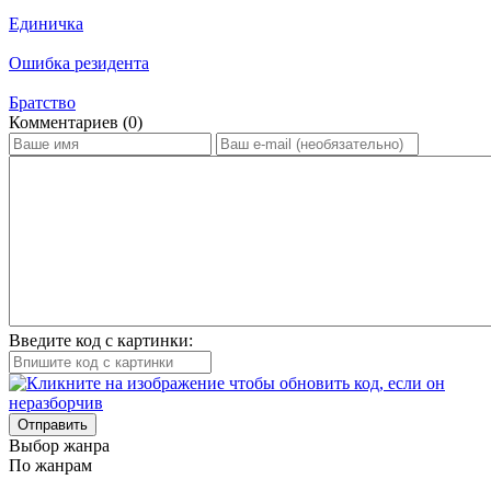
Единичка
Ошибка резидента
Братство
Ком­мен­та­ри­ев (0)
Введите код с картинки:
Отправить
Вы­бор жан­ра
По жан­рам