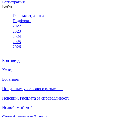
Ре­ги­ст­ра­ция
Вой­ти
Глав­ная стра­ни­ца
Подборки
2022
2023
2024
2025
2026
Коп-звезда
Холод
Богатыри
По данным уголовного розыска...
Невский. Расплата за справедливость
Нелюбимый мой
Свадьба вслепую 3 сезон