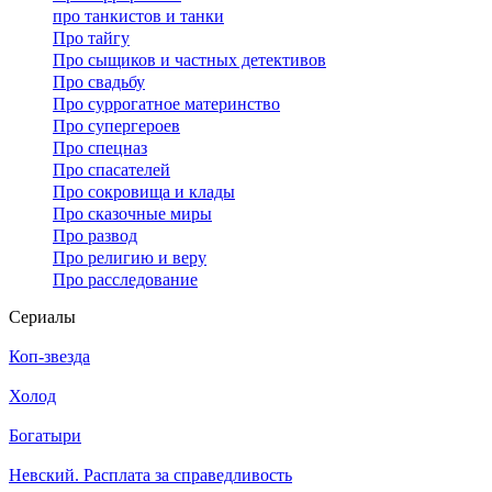
про танкистов и танки
Про тайгу
Про сыщиков и частных детективов
Про свадьбу
Про суррогатное материнство
Про супергероев
Про спецназ
Про спасателей
Про сокровища и клады
Про сказочные миры
Про развод
Про религию и веру
Про расследование
Се­риа­лы
Коп-звезда
Холод
Богатыри
Невский. Расплата за справедливость