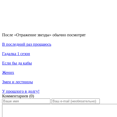
По­сле «Отражение звезды» обыч­но по­смот­рят
В последний раз прощаюсь
Гадалка 1 сезон
Если бы да кабы
Жених
Змеи и лестницы
У прошлого в долгу!
Ком­мен­та­ри­ев (0)