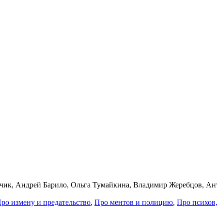
чик, Андрей Барило, Ольга Тумайкина, Владимир Жеребцов, Ан
ро из­ме­ну и пре­да­тель­ст­во
,
Про мен­тов и по­ли­цию
,
Про пси­хов,