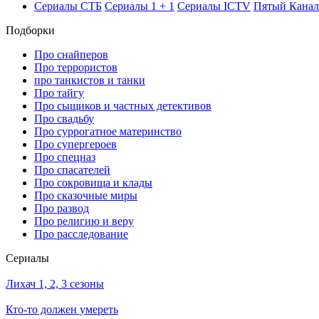
Се­риа­лы СТБ
Се­риа­лы 1 + 1
Се­риа­лы ICTV
Пя­тый Ка­нал
Подборки
Про снайперов
Про террористов
про танкистов и танки
Про тайгу
Про сыщиков и частных детективов
Про свадьбу
Про суррогатное материнство
Про супергероев
Про спецназ
Про спасателей
Про сокровища и клады
Про сказочные миры
Про развод
Про религию и веру
Про расследование
Се­риа­лы
Лихач 1, 2, 3 сезоны
Кто-то должен умереть