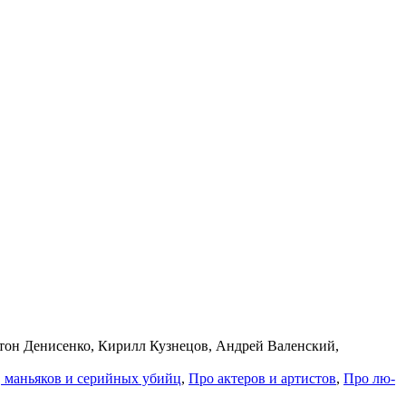
тон Денисенко, Кирилл Кузнецов, Андрей Валенский,
 мань­я­ков и се­рий­ных убийц
,
Про ак­те­ров и ар­ти­стов
,
Про лю­