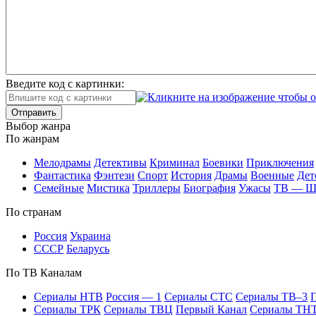
Введите код с картинки:
Отправить
Вы­бор жан­ра
По жан­рам
Ме­ло­дра­мы
Де­тек­ти­вы
Кри­ми­нал
Бое­ви­ки
При­клю­че­ния
Фан­та­сти­ка
Фэн­те­зи
Спорт
Ис­то­рия
Дра­мы
Во­ен­ные
Дет
Се­мей­ные
Мис­ти­ка
Трил­ле­ры
Био­гра­фия
Ужа­сы
ТВ — 
По стра­нам
Рос­сия
Ук­раи­на
СССР
Бе­ла­русь
По ТВ Ка­на­лам
Се­риа­лы НТВ
Рос­сия — 1
Се­риа­лы СТС
Се­риа­лы ТВ–3
П
Се­риа­лы ТРК
Се­риа­лы ТВЦ
Пер­вый Ка­нал
Се­риа­лы ТН