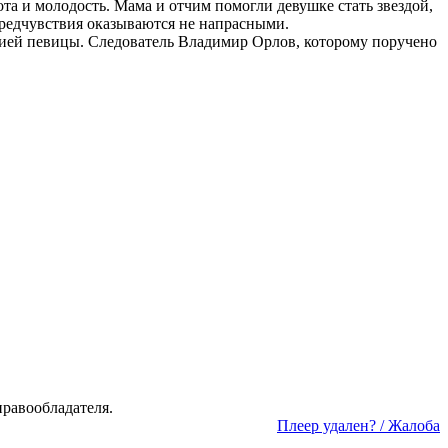
та и молодость. Мама и отчим помогли девушке стать звездой,
 предчувствия оказываются не напрасными.
опией певицы. Следователь Владимир Орлов, которому поручено
а­во­об­ла­да­те­ля.
Пле­ер уда­лен? / Жа­ло­ба