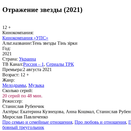
Отражение звезды (2021)
12 +
Ки­но­ком­па­ния:
Кинокомпания «УПС»
Альт.на­зва­ние:
Тень звезды Тінь зірки
Год:
2021
Стра­на:
Ук­раи­на
ТВ Ка­нал:
Рос­сия – 1
,
Се­риа­лы ТРК
Пре­мье­ра:
2 августа 2021
Воз­раст:
12 +
Жанр:
Ме­ло­дра­мы
,
Му­зы­ка
Сколь­ко се­рий:
20 серий по 48 мин.
Ре­жис­сер:
Станислав Рубенчик
Ак­тё­ры:
Екатерина Кузнецова, Анна Кошмал, Станислав Рубен
Мирослав Павличенко
Про се­мью и се­мей­ные от­но­ше­ния
,
Про лю­бовь и от­но­ше­ния
,
П
бов­ный тре­уголь­ник