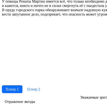
У певицы Ренаты Мартин имеется всё, что только необходимо д
и кажется, никто и ничто не в силах свергнуть её с пьедестал
В пруду городского парка обнаруживают вначале надувную кук
вести запутанное дело, подозревает, что опасность может угрож
Плеер 1
Плеер 2
Ува­жае­мые зри­те­
Отражение звезды