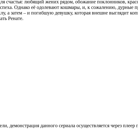
ля счастья: любящий жених рядом, обожание поклонников, красо
а успеха. Однако её одолевают кошмары, и, к сожалению, дурные
лу, а затем – и погибшую девушку, которая внешне выглядит к
ать Ренате.
ли, де­мон­ст­ра­ция дан­но­го се­риа­ла осу­ще­ст­в­ля­ет­ся че­рез пле­ер пр