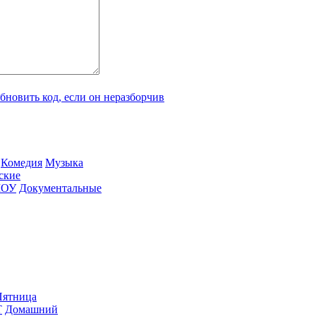
Ко­ме­дия
Му­зы­ка
­ские
ШОУ
До­ку­мен­таль­ные
ят­ни­ца
Т
До­маш­ний