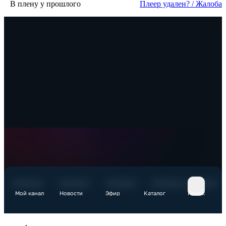
В плену у прошлого
Пле­ер уда­лен? / Жа­ло­ба