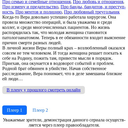
Про се­мью и се­мей­ные от­но­ше­ния
,
Про лю­бовь и от­но­ше­ния
,
Про из­ме­ну и пре­да­тель­ст­во
,
Про бан­ды, бан­ди­тов, и пре­ступ­
ность
,
Про мен­тов и по­ли­цию
,
Про лю­бов­ный тре­уголь­ник
Когда-то Вера довольно успешно работала хирургом. Она
провела множество операций, и была уважаема и среди
коллег, и среди многочисленных пациентов. Но жизнь
распорядилась так, что молодая женщина становится
патологоанатомом. Теперь в ее обязанности входит выяснение
причин смерти разных людей.
В личной жизни Веры полный крах – возлюбленный оказался
совсем не тем человеком. И тогда женщина решает поехать к
себе на Родину, пожить там, привести мысли в порядок.
Приехав, она окунается в водоворот событий и проблем.
Родной брат обвинен в убийстве. Начав собственное
расследование, Вера понимает, что в деле замешаны близкие
ей люди…
В плену у прошлого смотреть онлайн
Плеер 1
Плеер 2
Ува­жае­мые зри­те­ли, де­мон­ст­ра­ция дан­но­го се­риа­ла осу­ще­ст­в­
ля­ет­ся че­рез пле­ер пра­во­об­ла­да­те­ля.