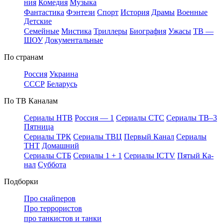
ния
Ко­ме­дия
Му­зы­ка
Фан­та­сти­ка
Фэн­те­зи
Спорт
Ис­то­рия
Дра­мы
Во­ен­ные
Дет­ские
Се­мей­ные
Мис­ти­ка
Трил­ле­ры
Био­гра­фия
Ужа­сы
ТВ —
ШОУ
До­ку­мен­таль­ные
По стра­нам
Рос­сия
Ук­раи­на
СССР
Бе­ла­русь
По ТВ Ка­на­лам
Се­риа­лы НТВ
Рос­сия — 1
Се­риа­лы СТС
Се­риа­лы ТВ–3
Пят­ни­ца
Се­риа­лы ТРК
Се­риа­лы ТВЦ
Пер­вый Ка­нал
Се­риа­лы
ТНТ
До­маш­ний
Се­риа­лы СТБ
Се­риа­лы 1 + 1
Се­риа­лы ICTV
Пя­тый Ка­
нал
Суб­бо­та
Подборки
Про снайперов
Про террористов
про танкистов и танки