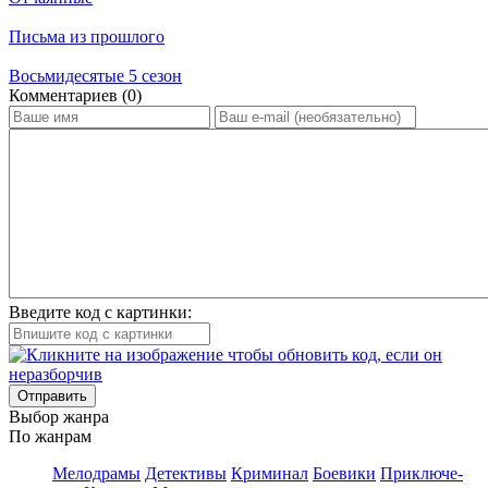
Письма из прошлого
Восьмидесятые 5 сезон
Ком­мен­та­ри­ев (0)
Введите код с картинки:
Отправить
Вы­бор жан­ра
По жан­рам
Ме­ло­дра­мы
Де­тек­ти­вы
Кри­ми­нал
Бое­ви­ки
При­клю­че­