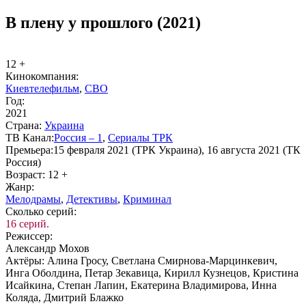
В плену у прошлого (2021)
12 +
Ки­но­ком­па­ния:
Киевтелефильм
,
СВО
Год:
2021
Стра­на:
Ук­раи­на
ТВ Ка­нал:
Рос­сия – 1
,
Се­риа­лы ТРК
Пре­мье­ра:
15 февраля 2021 (ТРК Украина), 16 августа 2021 (ТК
Россия)
Воз­раст:
12 +
Жанр:
Ме­ло­дра­мы
,
Де­тек­ти­вы
,
Кри­ми­нал
Сколь­ко се­рий:
16 серий.
Ре­жис­сер:
Александр Мохов
Ак­тё­ры:
Алина Гросу, Светлана Смирнова-Марцинкевич,
Инга Оболдина, Петар Зекавица, Кирилл Кузнецов, Кристина
Исайкина, Степан Лапин, Екатерина Владимирова, Инна
Коляда, Дмитрий Блажко