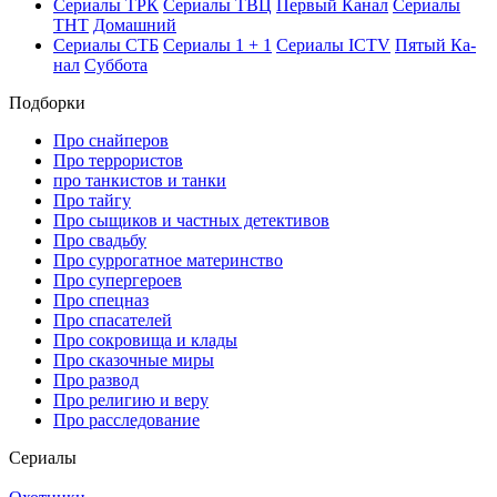
Се­риа­лы ТРК
Се­риа­лы ТВЦ
Пер­вый Ка­нал
Се­риа­лы
ТНТ
До­маш­ний
Се­риа­лы СТБ
Се­риа­лы 1 + 1
Се­риа­лы ICTV
Пя­тый Ка­
нал
Суб­бо­та
Подборки
Про снайперов
Про террористов
про танкистов и танки
Про тайгу
Про сыщиков и частных детективов
Про свадьбу
Про суррогатное материнство
Про супергероев
Про спецназ
Про спасателей
Про сокровища и клады
Про сказочные миры
Про развод
Про религию и веру
Про расследование
Се­риа­лы