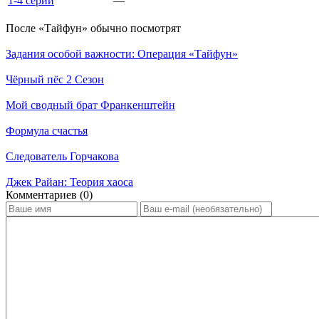
1-4 серии
—
По­сле «Тайфун» обыч­но по­смот­рят
Задания особой важности: Операция «Тайфун»
Чёрный пёс 2 Сезон
Мой сводный брат Франкенштейн
Формула счастья
Следователь Горчакова
Джек Райан: Теория хаоса
Ком­мен­та­ри­ев (0)