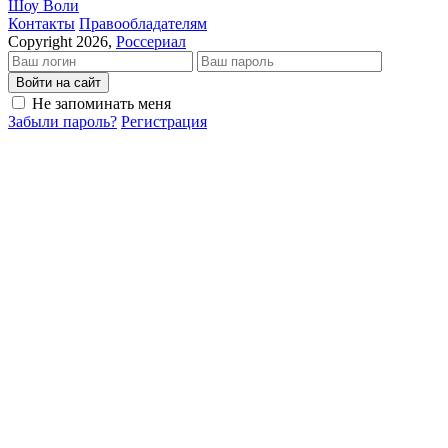
Шоу Воли
Кон­так­ты
Пра­во­об­ла­да­те­лям
Copyright 2026,
Россериал
Войти на сайт
Не запоминать меня
Забыли пароль?
Регистрация