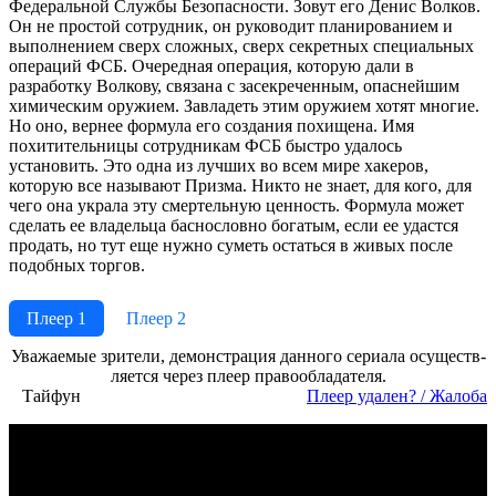
Федеральной Службы Безопасности. Зовут его Денис Волков.
Он не простой сотрудник, он руководит планированием и
выполнением сверх сложных, сверх секретных специальных
операций ФСБ. Очередная операция, которую дали в
разработку Волкову, связана с засекреченным, опаснейшим
химическим оружием. Завладеть этим оружием хотят многие.
Но оно, вернее формула его создания похищена. Имя
похитительницы сотрудникам ФСБ быстро удалось
установить. Это одна из лучших во всем мире хакеров,
которую все называют Призма. Никто не знает, для кого, для
чего она украла эту смертельную ценность. Формула может
сделать ее владельца баснословно богатым, если ее удастся
продать, но тут еще нужно суметь остаться в живых после
подобных торгов.
Плеер 1
Плеер 2
Ува­жае­мые зри­те­ли, де­мон­ст­ра­ция дан­но­го се­риа­ла осу­ще­ст­в­
ля­ет­ся че­рез пле­ер пра­во­об­ла­да­те­ля.
Тайфун
Пле­ер уда­лен? / Жа­ло­ба