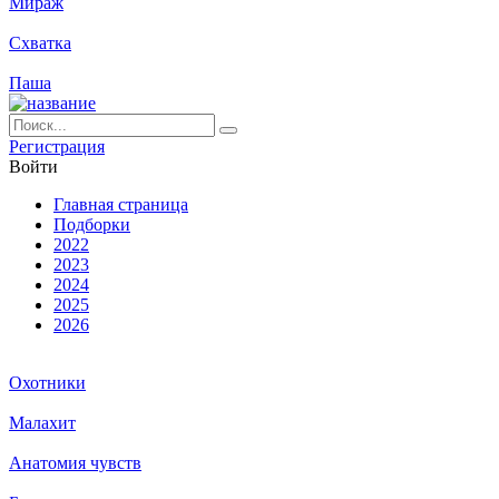
Мираж
Схватка
Паша
Ре­ги­ст­ра­ция
Вой­ти
Глав­ная стра­ни­ца
Подборки
2022
2023
2024
2025
2026
Охотники
Малахит
Анатомия чувств