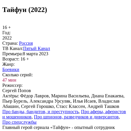
Тайфун (2022)
16 +
Год:
2022
Стра­на:
Рос­сия
ТВ Ка­нал:
Пя­тый Ка­нал
Пре­мье­ра:
8 марта 2023
Воз­раст:
16 +
Жанр:
Бое­ви­ки
Сколь­ко се­рий:
47 мин
Ре­жис­сер:
Сергей Попов
Ак­тё­ры:
Фёдор Лавров, Марина Васильева, Диана Енакаева,
Пьер Бурель, Александра Урсуляк, Илья Исаев, Владислав
Абашин, Сергей Горошко, Стасс Классен, Андрей Ташков
Про бан­ды, бан­ди­тов, и пре­ступ­ность
,
Про афе­ры, афе­ри­стов
и мо­шен­ни­ков
,
Про шпио­нов, раз­вед­чи­ков и ди­вер­сан­тов
,
Про спец­служ­бы
Главный герой сериала «Тайфун» - опытный сотрудник