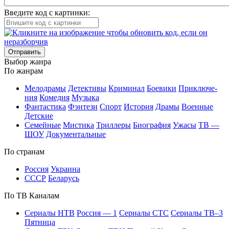
Введите код с картинки:
Отправить
Вы­бор жан­ра
По жан­рам
Ме­ло­дра­мы
Де­тек­ти­вы
Кри­ми­нал
Бое­ви­ки
При­клю­че­
ния
Ко­ме­дия
Му­зы­ка
Фан­та­сти­ка
Фэн­те­зи
Спорт
Ис­то­рия
Дра­мы
Во­ен­ные
Дет­ские
Се­мей­ные
Мис­ти­ка
Трил­ле­ры
Био­гра­фия
Ужа­сы
ТВ —
ШОУ
До­ку­мен­таль­ные
По стра­нам
Рос­сия
Ук­раи­на
СССР
Бе­ла­русь
По ТВ Ка­на­лам
Се­риа­лы НТВ
Рос­сия — 1
Се­риа­лы СТС
Се­риа­лы ТВ–3
Пят­ни­ца