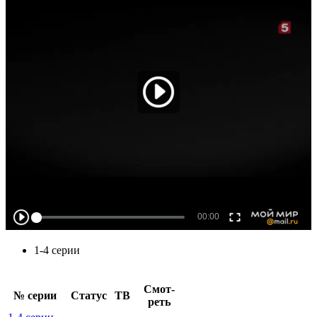
1-4 серии
Смот­
№ се­рии
Ста­тус
ТВ
реть