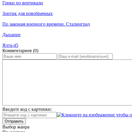
Гонки по вертикали
Зонтик для новобрачных
По законам военного времени. Сталинград
Дыхание
Ялта-45
Ком­мен­та­ри­ев (0)
Введите код с картинки:
Отправить
Вы­бор жан­ра