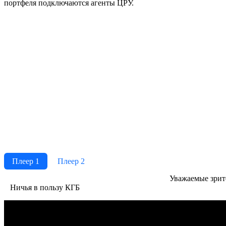
портфеля подключаются агенты ЦРУ.
Плеер 1
Плеер 2
Ува­жае­мые зри­те­
Ничья в пользу КГБ