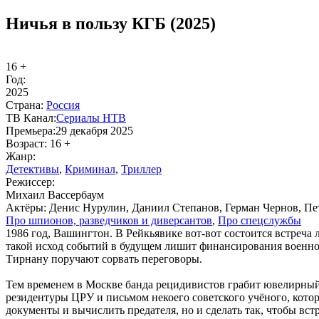
Ничья в пользу КГБ (2025)
16 +
Год:
2025
Стра­на:
Рос­сия
ТВ Ка­нал:
Се­риа­лы НТВ
Пре­мье­ра:
29 декабря 2025
Воз­раст:
16 +
Жанр:
Де­тек­ти­вы
,
Кри­ми­нал
,
Трил­лер
Ре­жис­сер:
Михаил Вассербаум
Ак­тё­ры:
Денис Нурулин, Даниил Степанов, Герман Чернов, П
Про шпио­нов, раз­вед­чи­ков и ди­вер­сан­тов
,
Про спец­служ­бы
1986 год, Вашингтон. В Рейкьявике вот-вот состоится встре
такой исход событий в будущем лишит финансирования военн
Тирнану поручают сорвать переговоры.
Тем временем в Москве банда рецидивистов грабит ювелирный
резидентуры ЦРУ и письмом некоего советского учёного, котор
документы и вычислить предателя, но и сделать так, чтобы встр