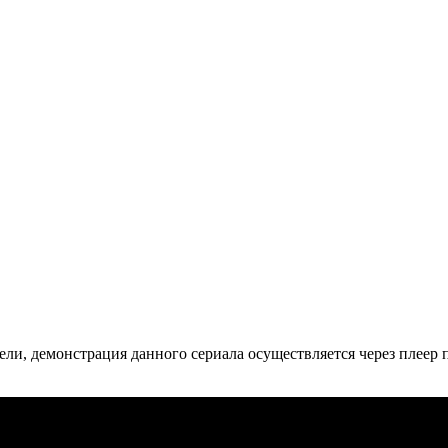
ли, де­мон­ст­ра­ция дан­но­го се­риа­ла осу­ще­ст­в­ля­ет­ся че­рез пле­ер пр