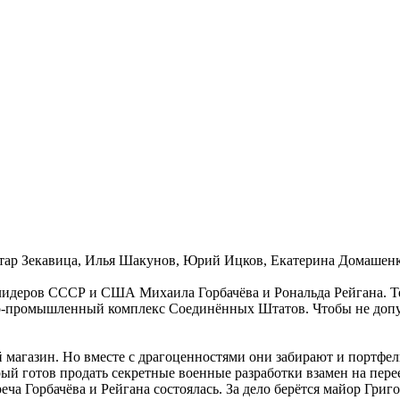
етар Зекавица, Илья Шакунов, Юрий Ицков, Екатерина Домашен
ча лидеров СССР и США Михаила Горбачёва и Рональда Рейгана.
о-промышленный комплекс Соединённых Штатов. Чтобы не допус
 магазин. Но вместе с драгоценностями они забирают и портфе
ый готов продать секретные военные разработки взамен на пере
еча Горбачёва и Рейгана состоялась. За дело берётся майор Григ