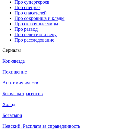
Про супергероев
Про спецназ
Про спасателей
Про сокровища и клады
Про сказочные миры
Про развод
Про религию и веру
Про расследование
Се­риа­лы
Коп-звезда
Похищение
Анатомия чувств
Битва экстрасенсов
Холод
Богатыри
Невский. Расплата за справедливость