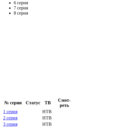
6 серия
7 серия
8 серия
Смот­
№ се­рии
Ста­тус
ТВ
реть
1 серия
НТВ
2 серия
НТВ
3 серия
НТВ