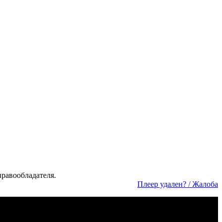
а­во­об­ла­да­те­ля.
Пле­ер уда­лен? / Жа­ло­ба