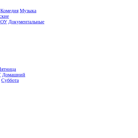
Ко­ме­дия
Му­зы­ка
­ские
ШОУ
До­ку­мен­таль­ные
ят­ни­ца
Т
До­маш­ний
Суб­бо­та