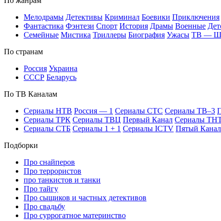
По жан­рам
Ме­ло­дра­мы
Де­тек­ти­вы
Кри­ми­нал
Бое­ви­ки
При­клю­че­ния
Фан­та­сти­ка
Фэн­те­зи
Спорт
Ис­то­рия
Дра­мы
Во­ен­ные
Дет
Се­мей­ные
Мис­ти­ка
Трил­ле­ры
Био­гра­фия
Ужа­сы
ТВ — 
По стра­нам
Рос­сия
Ук­раи­на
СССР
Бе­ла­русь
По ТВ Ка­на­лам
Се­риа­лы НТВ
Рос­сия — 1
Се­риа­лы СТС
Се­риа­лы ТВ–3
П
Се­риа­лы ТРК
Се­риа­лы ТВЦ
Пер­вый Ка­нал
Се­риа­лы ТН
Се­риа­лы СТБ
Се­риа­лы 1 + 1
Се­риа­лы ICTV
Пя­тый Ка­нал
Подборки
Про снайперов
Про террористов
про танкистов и танки
Про тайгу
Про сыщиков и частных детективов
Про свадьбу
Про суррогатное материнство