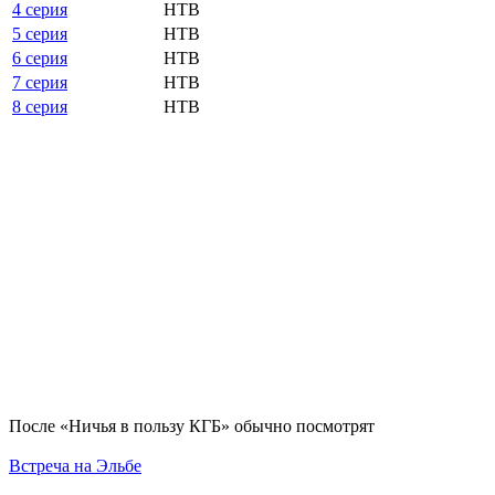
4 серия
НТВ
5 серия
НТВ
6 серия
НТВ
7 серия
НТВ
8 серия
НТВ
По­сле «Ничья в пользу КГБ» обыч­но по­смот­рят
Встреча на Эльбе