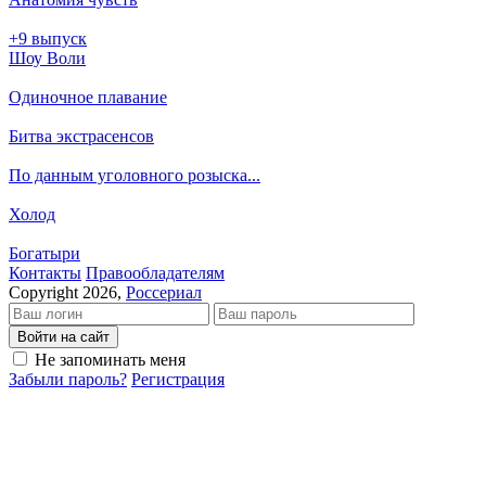
+9 выпуск
Шоу Воли
Одиночное плавание
Битва экстрасенсов
По данным уголовного розыска...
Холод
Богатыри
Кон­так­ты
Пра­во­об­ла­да­те­лям
Copyright 2026,
Россериал
Войти на сайт
Не запоминать меня
Забыли пароль?
Регистрация