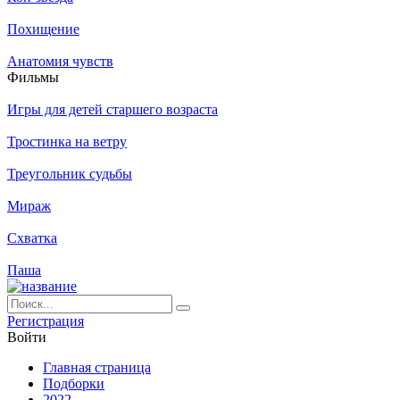
Похищение
Анатомия чувств
Филь­мы
Игры для детей старшего возраста
Тростинка на ветру
Треугольник судьбы
Мираж
Схватка
Паша
Ре­ги­ст­ра­ция
Вой­ти
Глав­ная стра­ни­ца
Подборки
2022