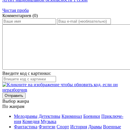
Чистая проба
Ком­мен­та­ри­ев (0)
Введите код с картинки:
Отправить
Вы­бор жан­ра
По жан­рам
Ме­ло­дра­мы
Де­тек­ти­вы
Кри­ми­нал
Бое­ви­ки
При­клю­че­
ния
Ко­ме­дия
Му­зы­ка
Фан­та­сти­ка
Фэн­те­зи
Спорт
Ис­то­рия
Дра­мы
Во­ен­ные