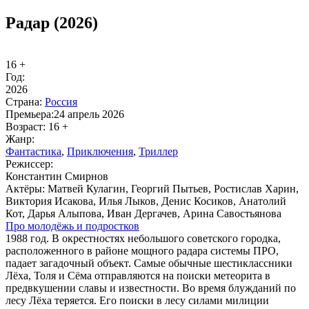
Радар (2026)
16 +
Год:
2026
Стра­на:
Рос­сия
Пре­мье­ра:
24 апрель 2026
Воз­раст:
16 +
Жанр:
Фан­та­сти­ка
,
При­клю­че­ния
,
Трил­лер
Ре­жис­сер:
Константин Смирнов
Ак­тё­ры:
Матвей Кулагин, Георгий Пытьев, Ростислав Харин,
Виктория Исакова, Илья Лыков, Денис Косиков, Анатолий
Кот, Дарья Алыпова, Иван Дергачев, Арина Савостьянова
Про мо­ло­дёжь и под­ро­ст­ков
1988 год. В окрестностях небольшого советского городка,
расположенного в районе мощного радара системы ПРО,
падает загадочный объект. Самые обычные шестиклассники
Лёха, Толя и Сёма отправляются на поиски метеорита в
предвкушении славы и известности. Во время блужданий по
лесу Лёха теряется. Его поиски в лесу силами милиции