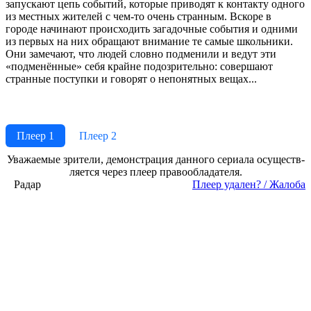
запускают цепь событий, которые приводят к контакту одного
из местных жителей с чем-то очень странным. Вскоре в
городе начинают происходить загадочные события и одними
из первых на них обращают внимание те самые школьники.
Они замечают, что людей словно подменили и ведут эти
«подменённые» себя крайне подозрительно: совершают
странные поступки и говорят о непонятных вещах...
Плеер 1
Плеер 2
Ува­жае­мые зри­те­ли, де­мон­ст­ра­ция дан­но­го се­риа­ла осу­ще­ст­в­
ля­ет­ся че­рез пле­ер пра­во­об­ла­да­те­ля.
Радар
Пле­ер уда­лен? / Жа­ло­ба