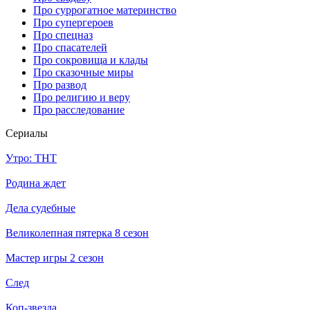
Про суррогатное материнство
Про супергероев
Про спецназ
Про спасателей
Про сокровища и клады
Про сказочные миры
Про развод
Про религию и веру
Про расследование
Се­риа­лы
Утро: ТНТ
Родина ждет
Дела судебные
Великолепная пятерка 8 сезон
Мастер игры 2 сезон
След
Коп-звезда