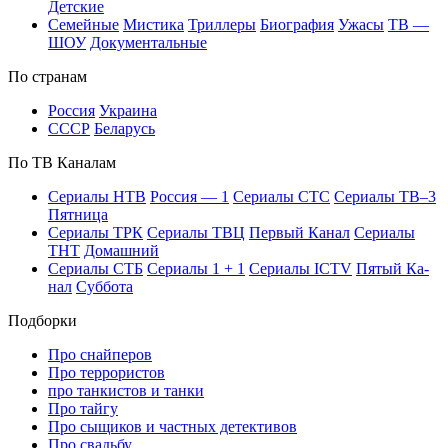
Дет­ские
Се­мей­ные
Мис­ти­ка
Трил­ле­ры
Био­гра­фия
Ужа­сы
ТВ —
ШОУ
До­ку­мен­таль­ные
По стра­нам
Рос­сия
Ук­раи­на
СССР
Бе­ла­русь
По ТВ Ка­на­лам
Се­риа­лы НТВ
Рос­сия — 1
Се­риа­лы СТС
Се­риа­лы ТВ–3
Пят­ни­ца
Се­риа­лы ТРК
Се­риа­лы ТВЦ
Пер­вый Ка­нал
Се­риа­лы
ТНТ
До­маш­ний
Се­риа­лы СТБ
Се­риа­лы 1 + 1
Се­риа­лы ICTV
Пя­тый Ка­
нал
Суб­бо­та
Подборки
Про снайперов
Про террористов
про танкистов и танки
Про тайгу
Про сыщиков и частных детективов
Про свадьбу