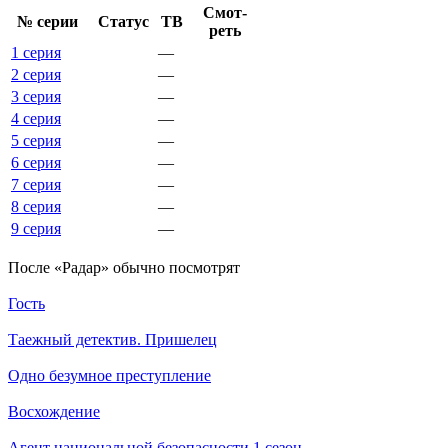
Смот­
№ се­рии
Ста­тус
ТВ
реть
1 серия
—
2 серия
—
3 серия
—
4 серия
—
5 серия
—
6 серия
—
7 серия
—
8 серия
—
9 серия
—
По­сле «Радар» обыч­но по­смот­рят
Гость
Таежный детектив. Пришелец
Одно безумное преступление
Восхождение
Агент национальной безопасности 1 сезон