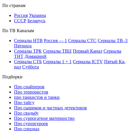
По стра­нам
Рос­сия
Ук­раи­на
СССР
Бе­ла­русь
По ТВ Ка­на­лам
Се­риа­лы НТВ
Рос­сия — 1
Се­риа­лы СТС
Се­риа­лы ТВ–3
Пят­ни­ца
Се­риа­лы ТРК
Се­риа­лы ТВЦ
Пер­вый Ка­нал
Се­риа­лы
ТНТ
До­маш­ний
Се­риа­лы СТБ
Се­риа­лы 1 + 1
Се­риа­лы ICTV
Пя­тый Ка­
нал
Суб­бо­та
Подборки
Про снайперов
Про террористов
про танкистов и танки
Про тайгу
Про сыщиков и частных детективов
Про свадьбу
Про суррогатное материнство
Про супергероев
Про спецназ