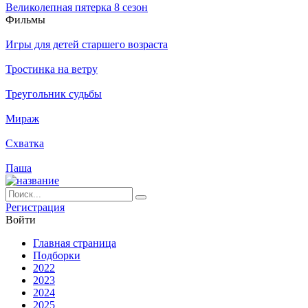
Великолепная пятерка 8 сезон
Филь­мы
Игры для детей старшего возраста
Тростинка на ветру
Треугольник судьбы
Мираж
Схватка
Паша
Ре­ги­ст­ра­ция
Вой­ти
Глав­ная стра­ни­ца
Подборки
2022
2023
2024
2025