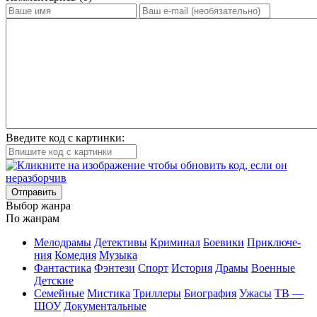
Введите код с картинки:
Отправить
Вы­бор жан­ра
По жан­рам
Ме­ло­дра­мы
Де­тек­ти­вы
Кри­ми­нал
Бое­ви­ки
При­клю­че­
ния
Ко­ме­дия
Му­зы­ка
Фан­та­сти­ка
Фэн­те­зи
Спорт
Ис­то­рия
Дра­мы
Во­ен­ные
Дет­ские
Се­мей­ные
Мис­ти­ка
Трил­ле­ры
Био­гра­фия
Ужа­сы
ТВ —
ШОУ
До­ку­мен­таль­ные