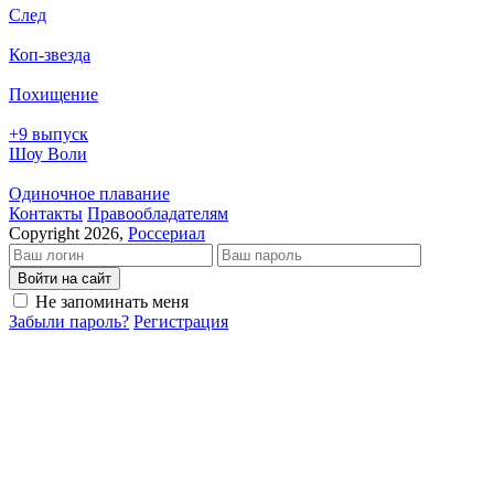
След
Коп-звезда
Похищение
+9 выпуск
Шоу Воли
Одиночное плавание
Кон­так­ты
Пра­во­об­ла­да­те­лям
Copyright 2026,
Россериал
Войти на сайт
Не запоминать меня
Забыли пароль?
Регистрация