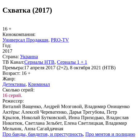
Схватка (2017)
16 +
Ки­но­ком­па­ния:
Универсал Продакшн
,
PRO-TV
Год:
2017
Стра­на:
Ук­раи­на
ТВ Ка­нал:
Се­риа­лы НТВ
,
Се­риа­лы 1 + 1
Пре­мье­ра:
17 апреля 2017 (2+2), 8 октября 2021 (НТВ)
Воз­раст:
16 +
Жанр:
Де­тек­ти­вы
,
Кри­ми­нал
Сколь­ко се­рий:
16 серий.
Ре­жис­сер:
Виталий Ващенко, Андрей Мозговой, Владимир Онищенко
Ак­тё­ры:
Алексей Череватенко, Дарья Трегубова, Петр
Крылов, Николай Бутковский, Инна Приходько, Владислав
Никитюк, Светлана Зельбет, Елена Светлицкая, Владимир
Мельник, Анна Сагайдачная
Про бан­ды, бан­ди­тов, и пре­ступ­ность
,
Про мен­тов и по­ли­цию