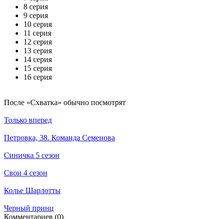
8 серия
9 серия
10 серия
11 серия
12 серия
13 серия
14 серия
15 серия
16 серия
По­сле «Схватка» обыч­но по­смот­рят
Только вперед
Петровка, 38. Команда Семенова
Синичка 5 сезон
Свои 4 сезон
Колье Шарлотты
Черный принц
Ком­мен­та­ри­ев (0)