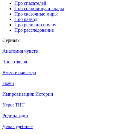
Про спасателей
Про сокровища и клады
Про сказочные миры
Про развод
Про религию и веру
Про расследование
Се­риа­лы
Анатомия чувств
Число зверя
Вместе навсегда
Грачи
Импровизация: Истории
Утро: ТНТ
Родина ждет
Дела судебные