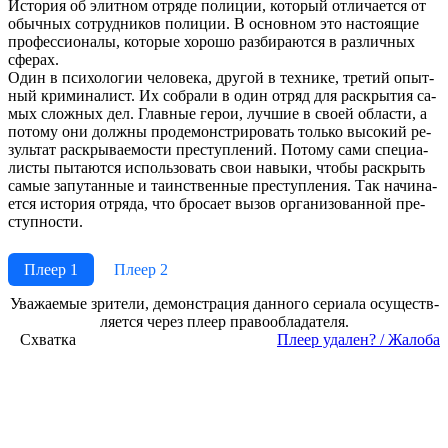
Ис­то­рия об элит­ном от­ря­де по­ли­ции, ко­то­рый от­ли­ча­ет­ся от
обыч­ных со­труд­ни­ков по­ли­ции. В ос­нов­ном это на­стоя­щие
про­фес­сио­на­лы, ко­то­рые хо­ро­шо раз­би­ра­ют­ся в раз­лич­ных
сфе­рах.
Один в пси­хо­ло­гии че­ло­ве­ка, дру­гой в тех­ни­ке, тре­тий опыт­
ный кри­ми­на­лист. Их со­бра­ли в один от­ряд для рас­кры­тия са­
мых слож­ных дел. Глав­ные ге­рои, луч­шие в сво­ей об­лас­ти, а
по­то­му они долж­ны про­де­мон­ст­ри­ро­вать толь­ко вы­со­кий ре­
зуль­тат рас­кры­вае­мо­сти пре­сту­п­ле­ний. По­то­му са­ми спе­циа­
ли­сты пы­та­ют­ся ис­поль­зо­вать свои на­вы­ки, что­бы рас­крыть
са­мые за­пу­тан­ные и та­ин­ст­вен­ные пре­сту­п­ле­ния. Так на­чи­на­
ет­ся ис­то­рия от­ря­да, что бро­са­ет вы­зов ор­га­ни­зо­ван­ной пре­
ступ­но­сти.
Плеер 1
Плеер 2
Ува­жае­мые зри­те­ли, де­мон­ст­ра­ция дан­но­го се­риа­ла осу­ще­ст­в­
ля­ет­ся че­рез пле­ер пра­во­об­ла­да­те­ля.
Схватка
Пле­ер уда­лен? / Жа­ло­ба