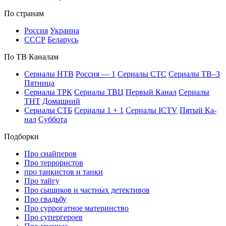
По стра­нам
Рос­сия
Ук­раи­на
СССР
Бе­ла­русь
По ТВ Ка­на­лам
Се­риа­лы НТВ
Рос­сия — 1
Се­риа­лы СТС
Се­риа­лы ТВ–3
Пят­ни­ца
Се­риа­лы ТРК
Се­риа­лы ТВЦ
Пер­вый Ка­нал
Се­риа­лы
ТНТ
До­маш­ний
Се­риа­лы СТБ
Се­риа­лы 1 + 1
Се­риа­лы ICTV
Пя­тый Ка­
нал
Суб­бо­та
Подборки
Про снайперов
Про террористов
про танкистов и танки
Про тайгу
Про сыщиков и частных детективов
Про свадьбу
Про суррогатное материнство
Про супергероев