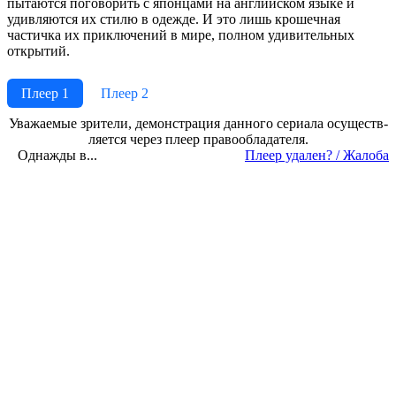
пытаются поговорить с японцами на английском языке и
удивляются их стилю в одежде. И это лишь крошечная
частичка их приключений в мире, полном удивительных
открытий.
Плеер 1
Плеер 2
Ува­жае­мые зри­те­ли, де­мон­ст­ра­ция дан­но­го се­риа­ла осу­ще­ст­в­
ля­ет­ся че­рез пле­ер пра­во­об­ла­да­те­ля.
Однажды в...
Пле­ер уда­лен? / Жа­ло­ба