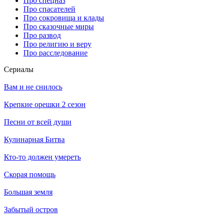
Про спецназ
Про спасателей
Про сокровища и клады
Про сказочные миры
Про развод
Про религию и веру
Про расследование
Се­риа­лы
Вам и не снилось
Крепкие орешки 2 сезон
Песни от всей души
Кулинарная Битва
Кто-то должен умереть
Скорая помощь
Большая земля
Забытый остров