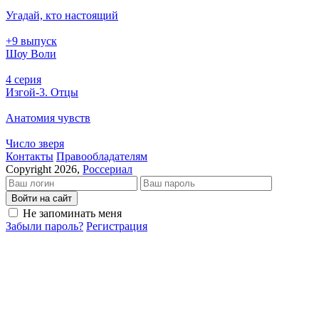
Угадай, кто настоящий
+9 выпуск
Шоу Воли
4 серия
Изгой-3. Отцы
Анатомия чувств
Число зверя
Кон­так­ты
Пра­во­об­ла­да­те­лям
Copyright 2026,
Россериал
Войти на сайт
Не запоминать меня
Забыли пароль?
Регистрация