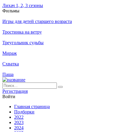
Лихач 1, 2, 3 сезоны
Филь­мы
Игры для детей старшего возраста
Тростинка на ветру
Треугольник судьбы
Мираж
Схватка
Паша
Ре­ги­ст­ра­ция
Вой­ти
Глав­ная стра­ни­ца
Подборки
2022
2023
2024