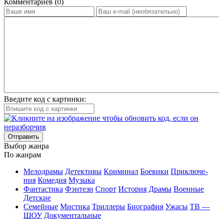
Ком­мен­та­ри­ев (0)
Введите код с картинки:
Отправить
Вы­бор жан­ра
По жан­рам
Ме­ло­дра­мы
Де­тек­ти­вы
Кри­ми­нал
Бое­ви­ки
При­клю­че­
ния
Ко­ме­дия
Му­зы­ка
Фан­та­сти­ка
Фэн­те­зи
Спорт
Ис­то­рия
Дра­мы
Во­ен­ные
Дет­ские
Се­мей­ные
Мис­ти­ка
Трил­ле­ры
Био­гра­фия
Ужа­сы
ТВ —
ШОУ
До­ку­мен­таль­ные