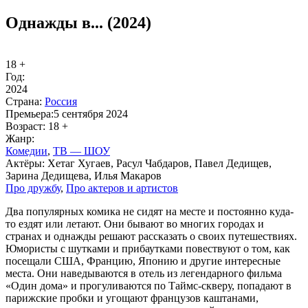
Однажды в... (2024)
18 +
Год:
2024
Стра­на:
Рос­сия
Пре­мье­ра:
5 сентября 2024
Воз­раст:
18 +
Жанр:
Ко­ме­дии
,
ТВ — ШОУ
Ак­тё­ры:
Хетаг Хугаев, Расул Чабдаров, Павел Дедищев,
Зарина Дедищева, Илья Макаров
Про друж­бу
,
Про ак­те­ров и ар­ти­стов
Два популярных комика не сидят на месте и постоянно куда-
то ездят или летают. Они бывают во многих городах и
странах и однажды решают рассказать о своих путешествиях.
Юмористы с шутками и прибаутками повествуют о том, как
посещали США, Францию, Японию и другие интересные
места. Они наведываются в отель из легендарного фильма
«Один дома» и прогуливаются по Таймс-скверу, попадают в
парижские пробки и угощают французов каштанами,