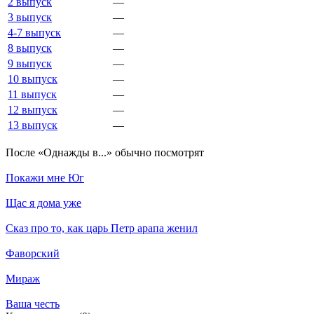
2 выпуск
—
3 выпуск
—
4-7 выпуск
—
8 выпуск
—
9 выпуск
—
10 выпуск
—
11 выпуск
—
12 выпуск
—
13 выпуск
—
По­сле «Однажды в...» обыч­но по­смот­рят
Покажи мне Юг
Щас я дома уже
Сказ про то, как царь Петр арапа женил
Фаворский
Мираж
Ваша честь