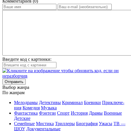
Ком­мен­та­ри­ев (0)
Введите код с картинки:
Отправить
Вы­бор жан­ра
По жан­рам
Ме­ло­дра­мы
Де­тек­ти­вы
Кри­ми­нал
Бое­ви­ки
При­клю­че­
ния
Ко­ме­дия
Му­зы­ка
Фан­та­сти­ка
Фэн­те­зи
Спорт
Ис­то­рия
Дра­мы
Во­ен­ные
Дет­ские
Се­мей­ные
Мис­ти­ка
Трил­ле­ры
Био­гра­фия
Ужа­сы
ТВ —
ШОУ
До­ку­мен­таль­ные