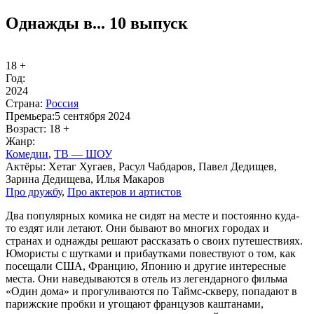
Однажды в... 10 выпуск
18 +
Год:
2024
Стра­на:
Рос­сия
Пре­мье­ра:
5 сентября 2024
Воз­раст:
18 +
Жанр:
Ко­ме­дии
,
ТВ — ШОУ
Ак­тё­ры:
Хетаг Хугаев, Расул Чабдаров, Павел Дедищев,
Зарина Дедищева, Илья Макаров
Про друж­бу
,
Про ак­те­ров и ар­ти­стов
Два популярных комика не сидят на месте и постоянно куда-
то ездят или летают. Они бывают во многих городах и
странах и однажды решают рассказать о своих путешествиях.
Юмористы с шутками и прибаутками повествуют о том, как
посещали США, Францию, Японию и другие интересные
места. Они наведываются в отель из легендарного фильма
«Один дома» и прогуливаются по Таймс-скверу, попадают в
парижские пробки и угощают французов каштанами,