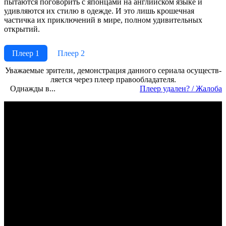
пытаются поговорить с японцами на английском языке и
удивляются их стилю в одежде. И это лишь крошечная
частичка их приключений в мире, полном удивительных
открытий.
Плеер 1
Плеер 2
Ува­жае­мые зри­те­ли, де­мон­ст­ра­ция дан­но­го се­риа­ла осу­ще­ст­в­
ля­ет­ся че­рез пле­ер пра­во­об­ла­да­те­ля.
Однажды в...
Пле­ер уда­лен? / Жа­ло­ба