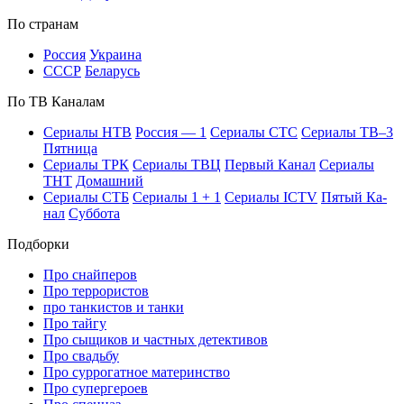
По стра­нам
Рос­сия
Ук­раи­на
СССР
Бе­ла­русь
По ТВ Ка­на­лам
Се­риа­лы НТВ
Рос­сия — 1
Се­риа­лы СТС
Се­риа­лы ТВ–3
Пят­ни­ца
Се­риа­лы ТРК
Се­риа­лы ТВЦ
Пер­вый Ка­нал
Се­риа­лы
ТНТ
До­маш­ний
Се­риа­лы СТБ
Се­риа­лы 1 + 1
Се­риа­лы ICTV
Пя­тый Ка­
нал
Суб­бо­та
Подборки
Про снайперов
Про террористов
про танкистов и танки
Про тайгу
Про сыщиков и частных детективов
Про свадьбу
Про суррогатное материнство
Про супергероев