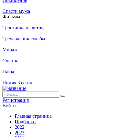
Похищение
Спасти мужа
Филь­мы
Тростинка на ветру
Треугольник судьбы
Мираж
Схватка
Паша
Нюхач 3 сезон
Ре­ги­ст­ра­ция
Вой­ти
Глав­ная стра­ни­ца
Подборки
2022
2023