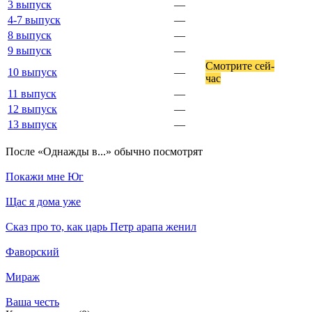
3 выпуск
—
4-7 выпуск
—
8 выпуск
—
9 выпуск
—
Смот­ри­те сей­
10 выпуск
—
час
11 выпуск
—
12 выпуск
—
13 выпуск
—
По­сле «Однажды в...» обыч­но по­смот­рят
Покажи мне Юг
Щас я дома уже
Сказ про то, как царь Петр арапа женил
Фаворский
Мираж
Ваша честь