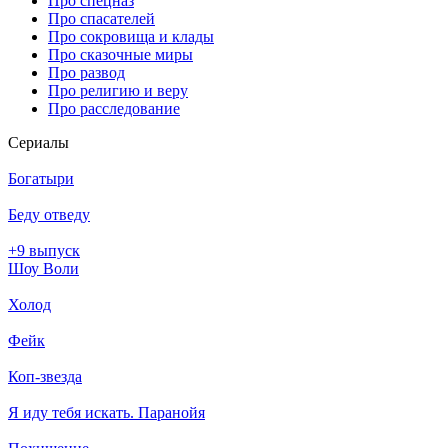
Про спецназ
Про спасателей
Про сокровища и клады
Про сказочные миры
Про развод
Про религию и веру
Про расследование
Се­риа­лы
Богатыри
Беду отведу
+9 выпуск
Шоу Воли
Холод
Фейк
Коп-звезда
Я иду тебя искать. Паранойя