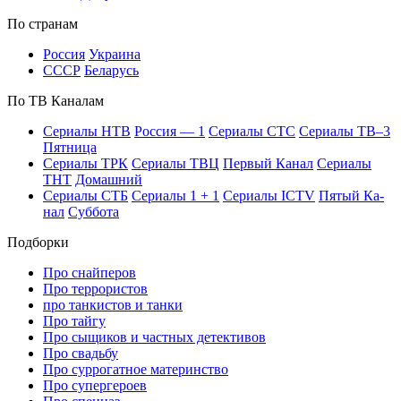
По стра­нам
Рос­сия
Ук­раи­на
СССР
Бе­ла­русь
По ТВ Ка­на­лам
Се­риа­лы НТВ
Рос­сия — 1
Се­риа­лы СТС
Се­риа­лы ТВ–3
Пят­ни­ца
Се­риа­лы ТРК
Се­риа­лы ТВЦ
Пер­вый Ка­нал
Се­риа­лы
ТНТ
До­маш­ний
Се­риа­лы СТБ
Се­риа­лы 1 + 1
Се­риа­лы ICTV
Пя­тый Ка­
нал
Суб­бо­та
Подборки
Про снайперов
Про террористов
про танкистов и танки
Про тайгу
Про сыщиков и частных детективов
Про свадьбу
Про суррогатное материнство
Про супергероев