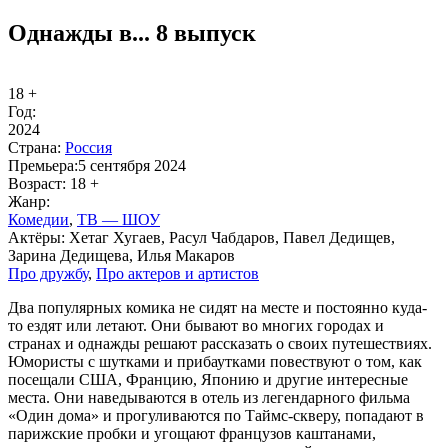
Однажды в... 8 выпуск
18 +
Год:
2024
Стра­на:
Рос­сия
Пре­мье­ра:
5 сентября 2024
Воз­раст:
18 +
Жанр:
Ко­ме­дии
,
ТВ — ШОУ
Ак­тё­ры:
Хетаг Хугаев, Расул Чабдаров, Павел Дедищев,
Зарина Дедищева, Илья Макаров
Про друж­бу
,
Про ак­те­ров и ар­ти­стов
Два популярных комика не сидят на месте и постоянно куда-
то ездят или летают. Они бывают во многих городах и
странах и однажды решают рассказать о своих путешествиях.
Юмористы с шутками и прибаутками повествуют о том, как
посещали США, Францию, Японию и другие интересные
места. Они наведываются в отель из легендарного фильма
«Один дома» и прогуливаются по Таймс-скверу, попадают в
парижские пробки и угощают французов каштанами,