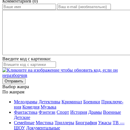
Ком­мен­та­ри­ев (0)
Введите код с картинки:
Отправить
Вы­бор жан­ра
По жан­рам
Ме­ло­дра­мы
Де­тек­ти­вы
Кри­ми­нал
Бое­ви­ки
При­клю­че­
ния
Ко­ме­дия
Му­зы­ка
Фан­та­сти­ка
Фэн­те­зи
Спорт
Ис­то­рия
Дра­мы
Во­ен­ные
Дет­ские
Се­мей­ные
Мис­ти­ка
Трил­ле­ры
Био­гра­фия
Ужа­сы
ТВ —
ШОУ
До­ку­мен­таль­ные