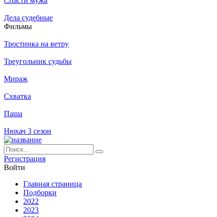
Спасти мужа
Дела судебные
Филь­мы
Тростинка на ветру
Треугольник судьбы
Мираж
Схватка
Паша
Нюхач 3 сезон
Ре­ги­ст­ра­ция
Вой­ти
Глав­ная стра­ни­ца
Подборки
2022
2023