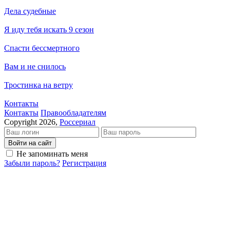
Дела судебные
Я иду тебя искать 9 сезон
Спасти бессмертного
Вам и не снилось
Тростинка на ветру
Контакты
Кон­так­ты
Пра­во­об­ла­да­те­лям
Copyright 2026,
Россериал
Войти на сайт
Не запоминать меня
Забыли пароль?
Регистрация