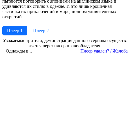
пытаются поговорить с японцами на английском языке и
удивляются их стилю в одежде. И это лишь крошечная
частичка их приключений в мире, полном удивительных
открытий.
Плеер 1
Плеер 2
Ува­жае­мые зри­те­ли, де­мон­ст­ра­ция дан­но­го се­риа­ла осу­ще­ст­в­
ля­ет­ся че­рез пле­ер пра­во­об­ла­да­те­ля.
Однажды в...
Пле­ер уда­лен? / Жа­ло­ба