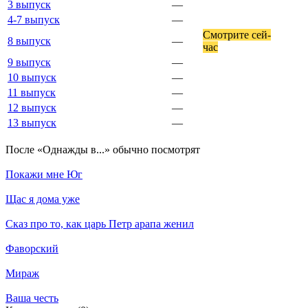
3 выпуск
—
4-7 выпуск
—
Смот­ри­те сей­
8 выпуск
—
час
9 выпуск
—
10 выпуск
—
11 выпуск
—
12 выпуск
—
13 выпуск
—
По­сле «Однажды в...» обыч­но по­смот­рят
Покажи мне Юг
Щас я дома уже
Сказ про то, как царь Петр арапа женил
Фаворский
Мираж
Ваша честь