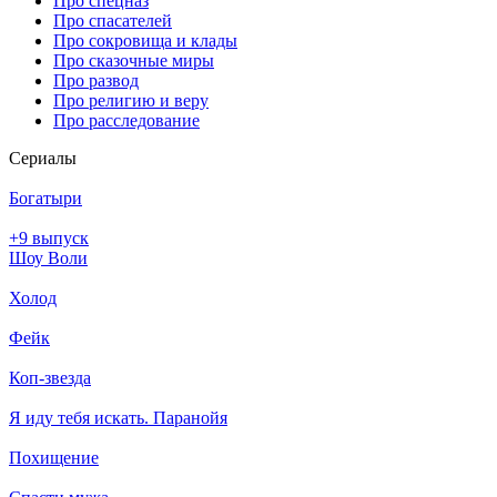
Про спецназ
Про спасателей
Про сокровища и клады
Про сказочные миры
Про развод
Про религию и веру
Про расследование
Се­риа­лы
Богатыри
+9 выпуск
Шоу Воли
Холод
Фейк
Коп-звезда
Я иду тебя искать. Паранойя
Похищение