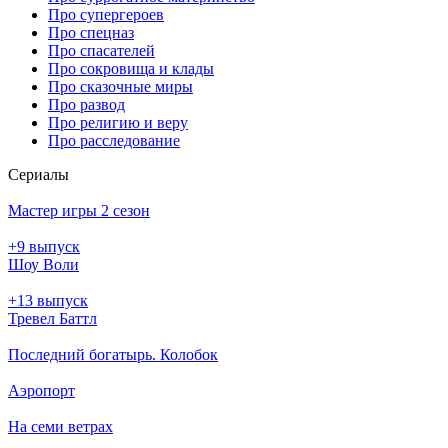
Про супергероев
Про спецназ
Про спасателей
Про сокровища и клады
Про сказочные миры
Про развод
Про религию и веру
Про расследование
Се­риа­лы
Мастер игры 2 сезон
+9 выпуск
Шоу Воли
+13 выпуск
Тревел Баттл
Последний богатырь. Колобок
Аэропорт
На семи ветрах