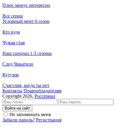
Плюс минус интересно
Все серии
Условный мент 6 сезон
Кто куда
Чужая стая
Наш спецназ 1-3 сезоны
След Чикатило
Кутузов
Счастлив, когда ты нет
Кон­так­ты
Пра­во­об­ла­да­те­лям
Copyright 2026,
Россериал
Войти на сайт
Не запоминать меня
Забыли пароль?
Регистрация