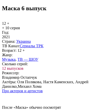
Маска 6 выпуск
12 +
+ 10 серия
Год:
2021
Стра­на:
Ук­раи­на
ТВ Ка­нал:
Се­риа­лы ТРК
Воз­раст:
12 +
Жанр:
Му­зы­ка
,
ТВ — ШОУ
Сколь­ко се­рий:
12 выпусков
Ре­жис­сер:
Владимир Остапчук
Ак­тё­ры:
Оля Полякова, Настя Каменских, Андрей
Данилко,Михаил Хома
Про ак­те­ров и ар­ти­стов
По­сле «Маска» обыч­но по­смот­рят