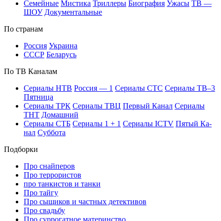
Се­мей­ные
Мис­ти­ка
Трил­ле­ры
Био­гра­фия
Ужа­сы
ТВ —
ШОУ
До­ку­мен­таль­ные
По стра­нам
Рос­сия
Ук­раи­на
СССР
Бе­ла­русь
По ТВ Ка­на­лам
Се­риа­лы НТВ
Рос­сия — 1
Се­риа­лы СТС
Се­риа­лы ТВ–3
Пят­ни­ца
Се­риа­лы ТРК
Се­риа­лы ТВЦ
Пер­вый Ка­нал
Се­риа­лы
ТНТ
До­маш­ний
Се­риа­лы СТБ
Се­риа­лы 1 + 1
Се­риа­лы ICTV
Пя­тый Ка­
нал
Суб­бо­та
Подборки
Про снайперов
Про террористов
про танкистов и танки
Про тайгу
Про сыщиков и частных детективов
Про свадьбу
Про суррогатное материнство