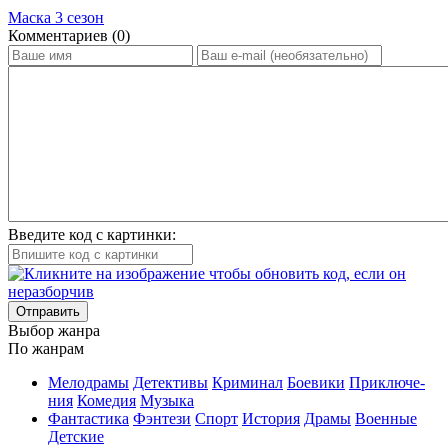
Маска 3 сезон
Ком­мен­та­ри­ев (0)
Введите код с картинки:
Отправить
Вы­бор жан­ра
По жан­рам
Ме­ло­дра­мы
Де­тек­ти­вы
Кри­ми­нал
Бое­ви­ки
При­клю­че­
ния
Ко­ме­дия
Му­зы­ка
Фан­та­сти­ка
Фэн­те­зи
Спорт
Ис­то­рия
Дра­мы
Во­ен­ные
Дет­ские