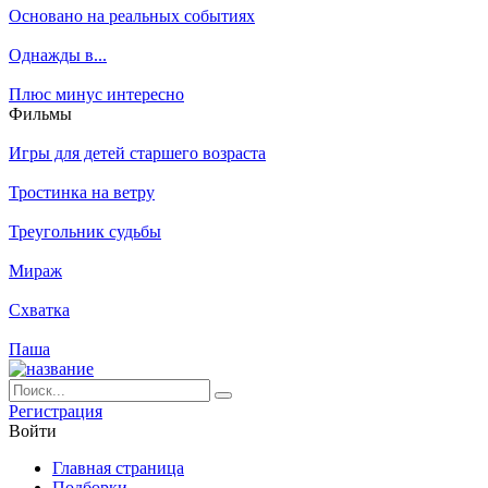
Основано на реальных событиях
Однажды в...
Плюс минус интересно
Филь­мы
Игры для детей старшего возраста
Тростинка на ветру
Треугольник судьбы
Мираж
Схватка
Паша
Ре­ги­ст­ра­ция
Вой­ти
Глав­ная стра­ни­ца
Подборки