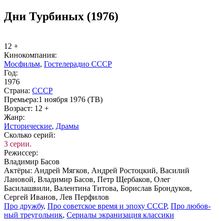
Дни Турбиных (1976)
12 +
Ки­но­ком­па­ния:
Мосфильм
,
Гостелерадио СССР
Год:
1976
Стра­на:
СССР
Пре­мье­ра:
1 ноября 1976 (ТВ)
Воз­раст:
12 +
Жанр:
Ис­то­ри­че­ские
,
Дра­мы
Сколь­ко се­рий:
3 серии.
Ре­жис­сер:
Владимир Басов
Ак­тё­ры:
Андрей Мягков, Андрей Ростоцкий, Василий
Лановой, Владимир Басов, Петр Щербаков, Олег
Басилашвили, Валентина Титова, Борислав Брондуков,
Сергей Иванов, Лев Перфилов
Про друж­бу
,
Про со­вет­ское вре­мя и эпо­ху СССР
,
Про лю­бов­
ный тре­уголь­ник
,
Се­риа­лы эк­ра­ни­за­ция клас­си­ки