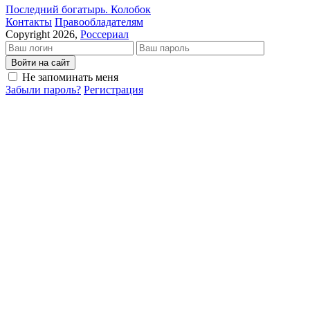
Последний богатырь. Колобок
Кон­так­ты
Пра­во­об­ла­да­те­лям
Copyright 2026,
Россериал
Войти на сайт
Не запоминать меня
Забыли пароль?
Регистрация