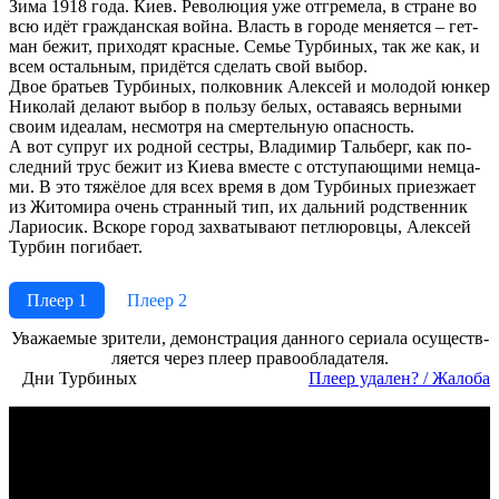
Зи­ма 1918 го­да. Ки­ев. Ре­во­лю­ция уже от­гре­ме­ла, в стра­не во
всю идёт гра­ж­дан­ская вой­на. Власть в го­ро­де ме­ня­ет­ся – гет­
ман бе­жит, при­хо­дят крас­ные. Се­мье Тур­би­ных, так же как, и
всем ос­таль­ным, при­дёт­ся сде­лать свой вы­бор.
Двое брать­ев Тур­би­ных, пол­ков­ник Алек­сей и мо­ло­дой юн­кер
Ни­ко­лай де­ла­ют вы­бор в поль­зу бе­лых, ос­та­ва­ясь вер­ны­ми
сво­им идеа­лам, не­смот­ря на смер­тель­ную опас­ность.
А вот суп­руг их род­ной се­ст­ры, Вла­ди­мир Таль­берг, как по­
след­ний трус бе­жит из Кие­ва вме­сте с от­сту­паю­щи­ми нем­ца­
ми. В это тя­жё­лое для всех вре­мя в дом Тур­би­ных при­ез­жа­ет
из Жи­то­ми­ра очень стран­ный тип, их даль­ний род­ст­вен­ник
Ла­рио­сик. Вско­ре го­род за­хва­ты­ва­ют пет­лю­ров­цы, Алек­сей
Тур­бин по­ги­ба­ет.
Плеер 1
Плеер 2
Ува­жае­мые зри­те­ли, де­мон­ст­ра­ция дан­но­го се­риа­ла осу­ще­ст­в­
ля­ет­ся че­рез пле­ер пра­во­об­ла­да­те­ля.
Дни Турбиных
Пле­ер уда­лен? / Жа­ло­ба