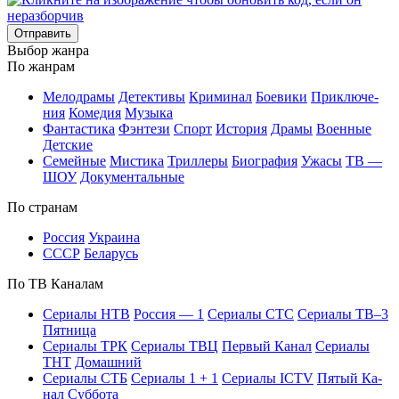
Отправить
Вы­бор жан­ра
По жан­рам
Ме­ло­дра­мы
Де­тек­ти­вы
Кри­ми­нал
Бое­ви­ки
При­клю­че­
ния
Ко­ме­дия
Му­зы­ка
Фан­та­сти­ка
Фэн­те­зи
Спорт
Ис­то­рия
Дра­мы
Во­ен­ные
Дет­ские
Се­мей­ные
Мис­ти­ка
Трил­ле­ры
Био­гра­фия
Ужа­сы
ТВ —
ШОУ
До­ку­мен­таль­ные
По стра­нам
Рос­сия
Ук­раи­на
СССР
Бе­ла­русь
По ТВ Ка­на­лам
Се­риа­лы НТВ
Рос­сия — 1
Се­риа­лы СТС
Се­риа­лы ТВ–3
Пят­ни­ца
Се­риа­лы ТРК
Се­риа­лы ТВЦ
Пер­вый Ка­нал
Се­риа­лы
ТНТ
До­маш­ний
Се­риа­лы СТБ
Се­риа­лы 1 + 1
Се­риа­лы ICTV
Пя­тый Ка­
нал
Суб­бо­та