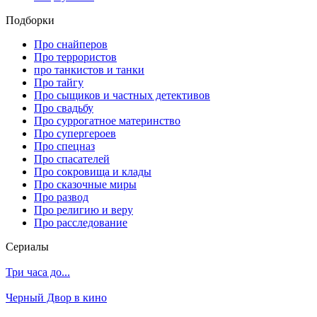
Подборки
Про снайперов
Про террористов
про танкистов и танки
Про тайгу
Про сыщиков и частных детективов
Про свадьбу
Про суррогатное материнство
Про супергероев
Про спецназ
Про спасателей
Про сокровища и клады
Про сказочные миры
Про развод
Про религию и веру
Про расследование
Се­риа­лы
Три часа до...
Черный Двор в кино