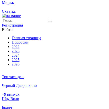
Мираж
Схватка
Ре­ги­ст­ра­ция
Вой­ти
Глав­ная стра­ни­ца
Подборки
2022
2023
2024
2025
2026
Три часа до...
Черный Двор в кино
+9 выпуск
Шоу Воли
Бранч