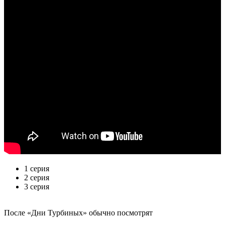
1 серия
2 серия
3 серия
По­сле «Дни Турбиных» обыч­но по­смот­рят