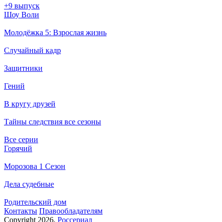
+9 выпуск
Шоу Воли
Молодёжка 5: Взрослая жизнь
Случайный кадр
Защитники
Гений
В кругу друзей
Тайны следствия все сезоны
Все серии
Горячий
Морозова 1 Сезон
Дела судебные
Родительский дом
Кон­так­ты
Пра­во­об­ла­да­те­лям
Copyright 2026,
Россериал