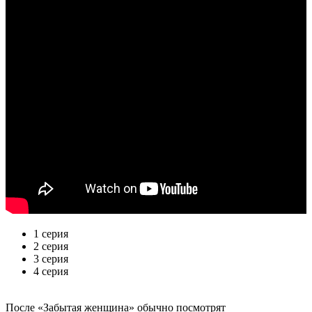
1 серия
2 серия
3 серия
4 серия
По­сле «Забытая женщина» обыч­но по­смот­рят