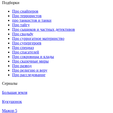
Подборки
Про снайперов
Про террористов
про танкистов и танки
Про тайгу
Про сыщиков и частных детективов
Про свадьбу
Про суррогатное материнство
Про супергероев
Про спецназ
Про спасателей
Про сокровища и клады
Про сказочные миры
Про развод
Про религию и веру
Про расследование
Се­риа­лы
Большая земля
Кукушонок
Мажор 5