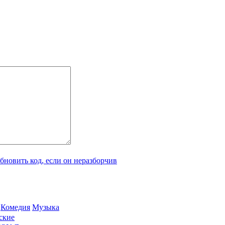
Ко­ме­дия
Му­зы­ка
­ские