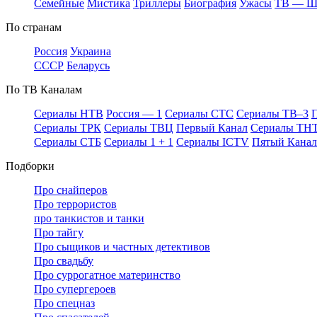
Се­мей­ные
Мис­ти­ка
Трил­ле­ры
Био­гра­фия
Ужа­сы
ТВ — 
По стра­нам
Рос­сия
Ук­раи­на
СССР
Бе­ла­русь
По ТВ Ка­на­лам
Се­риа­лы НТВ
Рос­сия — 1
Се­риа­лы СТС
Се­риа­лы ТВ–3
П
Се­риа­лы ТРК
Се­риа­лы ТВЦ
Пер­вый Ка­нал
Се­риа­лы ТН
Се­риа­лы СТБ
Се­риа­лы 1 + 1
Се­риа­лы ICTV
Пя­тый Ка­нал
Подборки
Про снайперов
Про террористов
про танкистов и танки
Про тайгу
Про сыщиков и частных детективов
Про свадьбу
Про суррогатное материнство
Про супергероев
Про спецназ