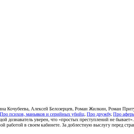
ина Кочубеева, Алексей Белозерцев, Роман Жилкин, Роман При
Про пси­хов, мань­я­ков и се­рий­ных убийц
,
Про друж­бу
,
Про афе­ры
дой дознаватель уверен, что «простых преступлений не бывает».
й работой в своем кабинете. За доблестную выслугу перед стран