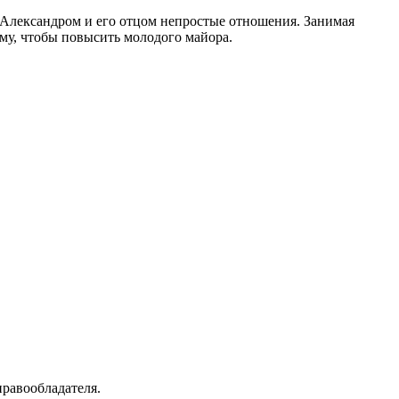
 Александром и его отцом непростые отношения. Занимая
му, чтобы повысить молодого майора.
а­во­об­ла­да­те­ля.