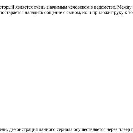
оторый является очень значимым человеком в ведомстве. Между
остарается наладить общение с сыном, но и приложит руку к то
ли, де­мон­ст­ра­ция дан­но­го се­риа­ла осу­ще­ст­в­ля­ет­ся че­рез пле­ер пр