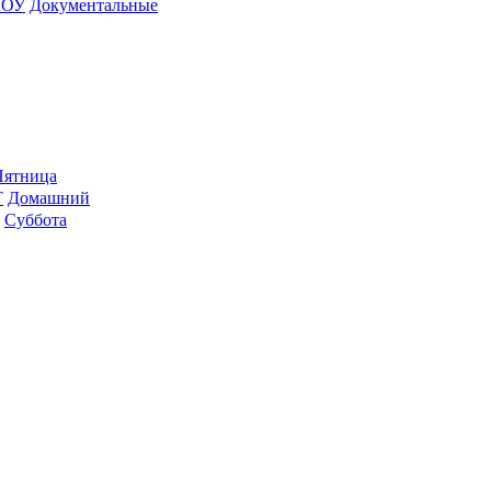
ШОУ
До­ку­мен­таль­ные
ят­ни­ца
Т
До­маш­ний
Суб­бо­та