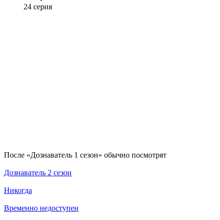
24 серия
По­сле «Дознаватель 1 сезон» обыч­но по­смот­рят
Дознаватель 2 сезон
Никогда
Временно недоступен