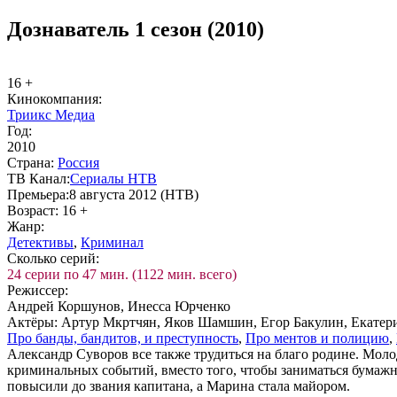
Дознаватель 1 сезон (2010)
16 +
Ки­но­ком­па­ния:
Триикс Медиа
Год:
2010
Стра­на:
Рос­сия
ТВ Ка­нал:
Се­риа­лы НТВ
Пре­мье­ра:
8 августа 2012 (НТВ)
Воз­раст:
16 +
Жанр:
Де­тек­ти­вы
,
Кри­ми­нал
Сколь­ко се­рий:
24 серии по 47 мин. (1122 мин. всего)
Ре­жис­сер:
Андрей Коршунов, Инесса Юрченко
Ак­тё­ры:
Артур Мкртчян, Яков Шамшин, Егор Бакулин, Екатер
Про бан­ды, бан­ди­тов, и пре­ступ­ность
,
Про мен­тов и по­ли­цию
,
Александр Суворов все также трудиться на благо родине. Моло
криминальных событий, вместо того, чтобы заниматься бумажно
повысили до звания капитана, а Марина стала майором.