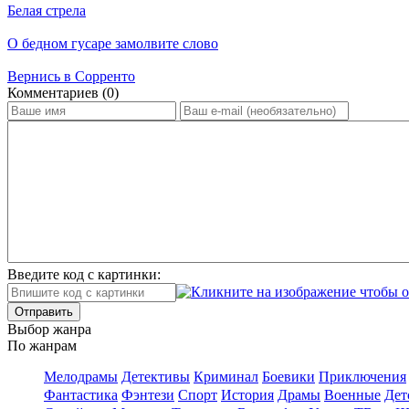
Белая стрела
О бедном гусаре замолвите слово
Вернись в Сорренто
Ком­мен­та­ри­ев (0)
Введите код с картинки:
Отправить
Вы­бор жан­ра
По жан­рам
Ме­ло­дра­мы
Де­тек­ти­вы
Кри­ми­нал
Бое­ви­ки
При­клю­че­ния
Фан­та­сти­ка
Фэн­те­зи
Спорт
Ис­то­рия
Дра­мы
Во­ен­ные
Дет