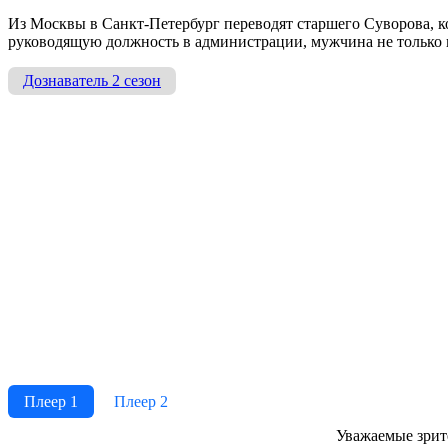
Из Москвы в Санкт-Петербург переводят старшего Суворова, к
руководящую должность в администрации, мужчина не только п
Дознаватель 2 сезон
Плеер 1
Плеер 2
Ува­жае­мые зри­те­