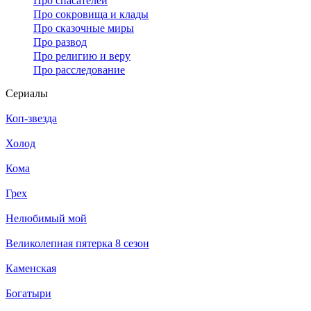
Про спасателей
Про сокровища и клады
Про сказочные миры
Про развод
Про религию и веру
Про расследование
Се­риа­лы
Коп-звезда
Холод
Кома
Грех
Нелюбимый мой
Великолепная пятерка 8 сезон
Каменская
Богатыри