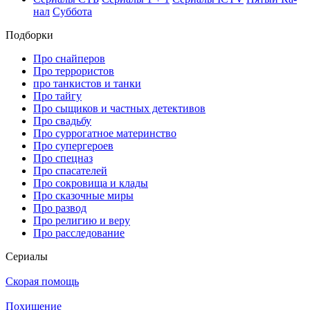
нал
Суб­бо­та
Подборки
Про снайперов
Про террористов
про танкистов и танки
Про тайгу
Про сыщиков и частных детективов
Про свадьбу
Про суррогатное материнство
Про супергероев
Про спецназ
Про спасателей
Про сокровища и клады
Про сказочные миры
Про развод
Про религию и веру
Про расследование
Се­риа­лы
Скорая помощь
Похищение