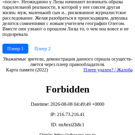
«после». Неожиданно у Лизы начинают возникать образы
параллельной реальности, в которой у нее совсем другая
жизнь: муж, маленький сын и.. рискованное журналистское
расследование. Желая разобраться в происходящем, девушка
делится сомнениями с новым учителем географии Олегом.
Вместе они узнают о прошлом Лизы то, о чем она вовсе и не
подозревала
Плеер 1
Плеер 2
Ува­жае­мые зри­те­ли, де­мон­ст­ра­ция дан­но­го се­риа­ла осу­ще­ст­в­
ля­ет­ся че­рез пле­ер пра­во­об­ла­да­те­ля.
Карта памяти (2022)
Пле­ер уда­лен? / Жа­ло­ба