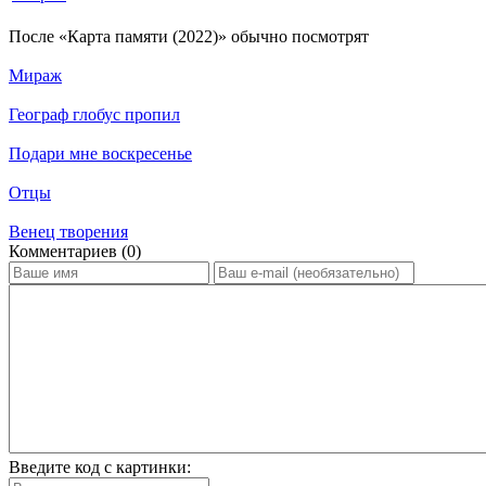
По­сле «Карта памяти (2022)» обыч­но по­смот­рят
Мираж
Географ глобус пропил
Подари мне воскресенье
Отцы
Венец творения
Ком­мен­та­ри­ев (0)
Введите код с картинки: