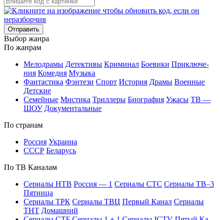
Отправить
Вы­бор жан­ра
По жан­рам
Ме­ло­дра­мы
Де­тек­ти­вы
Кри­ми­нал
Бое­ви­ки
При­клю­че­
ния
Ко­ме­дия
Му­зы­ка
Фан­та­сти­ка
Фэн­те­зи
Спорт
Ис­то­рия
Дра­мы
Во­ен­ные
Дет­ские
Се­мей­ные
Мис­ти­ка
Трил­ле­ры
Био­гра­фия
Ужа­сы
ТВ —
ШОУ
До­ку­мен­таль­ные
По стра­нам
Рос­сия
Ук­раи­на
СССР
Бе­ла­русь
По ТВ Ка­на­лам
Се­риа­лы НТВ
Рос­сия — 1
Се­риа­лы СТС
Се­риа­лы ТВ–3
Пят­ни­ца
Се­риа­лы ТРК
Се­риа­лы ТВЦ
Пер­вый Ка­нал
Се­риа­лы
ТНТ
До­маш­ний
Се­риа­лы СТБ
Се­риа­лы 1 + 1
Се­риа­лы ICTV
Пя­тый Ка­