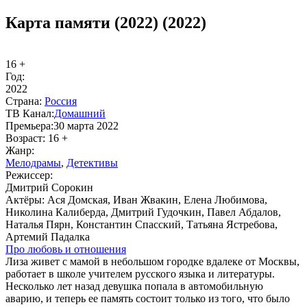
Карта памяти (2022) (2022)
16 +
Год:
2022
Стра­на:
Рос­сия
ТВ Ка­нал:
До­маш­ний
Пре­мье­ра:
30 марта 2022
Воз­раст:
16 +
Жанр:
Ме­ло­дра­мы
,
Де­тек­ти­вы
Ре­жис­сер:
Дмитрий Сорокин
Ак­тё­ры:
Ася Домская, Иван Жвакин, Елена Любимова,
Николина Калиберда, Дмитрий Гудочкин, Павел Абдалов,
Наталья Пярн, Константин Спасский, Татьяна Ястребова,
Артемий Падалка
Про лю­бовь и от­но­ше­ния
Лиза живет с мамой в небольшом городке вдалеке от Москвы,
работает в школе учителем русского языка и литературы.
Несколько лет назад девушка попала в автомобильную
аварию, и теперь ее память состоит только из того, что было