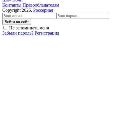
Кон­так­ты
Пра­во­об­ла­да­те­лям
Copyright 2026,
Россериал
Войти на сайт
Не запоминать меня
Забыли пароль?
Регистрация