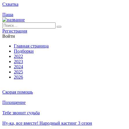
Схватка
Паша
Ре­ги­ст­ра­ция
Вой­ти
Глав­ная стра­ни­ца
Подборки
2022
2023
2024
2025
2026
Скорая помощь
Похищение
Тебе звонит судьба
Ну-ка, все вместе! Народный кастинг 3 сезон