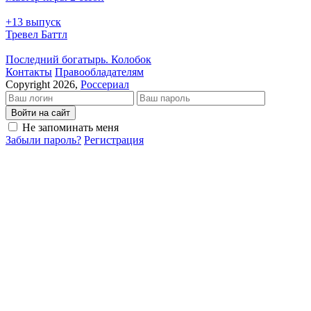
+13 выпуск
Тревел Баттл
Последний богатырь. Колобок
Кон­так­ты
Пра­во­об­ла­да­те­лям
Copyright 2026,
Россериал
Войти на сайт
Не запоминать меня
Забыли пароль?
Регистрация