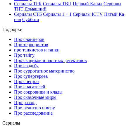
Се­риа­лы ТРК
Се­риа­лы ТВЦ
Пер­вый Ка­нал
Се­риа­лы
ТНТ
До­маш­ний
Се­риа­лы СТБ
Се­риа­лы 1 + 1
Се­риа­лы ICTV
Пя­тый Ка­
нал
Суб­бо­та
Подборки
Про снайперов
Про террористов
про танкистов и танки
Про тайгу
Про сыщиков и частных детективов
Про свадьбу
Про суррогатное материнство
Про супергероев
Про спецназ
Про спасателей
Про сокровища и клады
Про сказочные миры
Про развод
Про религию и веру
Про расследование
Се­риа­лы