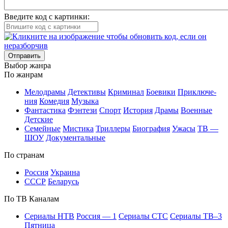
Введите код с картинки:
Отправить
Вы­бор жан­ра
По жан­рам
Ме­ло­дра­мы
Де­тек­ти­вы
Кри­ми­нал
Бое­ви­ки
При­клю­че­
ния
Ко­ме­дия
Му­зы­ка
Фан­та­сти­ка
Фэн­те­зи
Спорт
Ис­то­рия
Дра­мы
Во­ен­ные
Дет­ские
Се­мей­ные
Мис­ти­ка
Трил­ле­ры
Био­гра­фия
Ужа­сы
ТВ —
ШОУ
До­ку­мен­таль­ные
По стра­нам
Рос­сия
Ук­раи­на
СССР
Бе­ла­русь
По ТВ Ка­на­лам
Се­риа­лы НТВ
Рос­сия — 1
Се­риа­лы СТС
Се­риа­лы ТВ–3
Пят­ни­ца