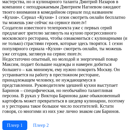
мастерства, но и кулинарного таланта Дмитрий Назаров в
компании с неподражаемым Дмитрием Нагиевом ожидают
твоего внимания в комедийном сериале под названием
«Кухня». Сериал «Кухня» 1 сезон смотреть онлайн бесплатно
ты можешь уже сейчас на сервисе more.tv!
Создатели известного телепроекта уже с первых серий
предлагают зрителю заглянуть на кухню прогрессивного
московского ресторана, чтобы ознакомиться с кулинарными (и
не только) страстями героев, которые здесь творятся. 1 сезон
популярного сериала «Кухня» смотреть онлайн, ты можешь
уже сегодня, заглянув на сервис more.tv.
Недостаточно опытный, но молодой и энергичный повар
Максим, подает большие надежды и намерен добиться
большего – как минимум, ему нужно покорить Москву. Он
устраивается на работу в престижном ресторане,
принадлежащем человеку, не нуждающемуся в
представлении. Руководителем здешней кухни выступает
Баринов – специфическая, но необычайно талантливая
персона. В руках у Виктора Баринова даже обыкновенный
картофель может превратиться в шедевр кулинарии, поэтому
и у ресторана такое большое число посетителей. Кстати
говоря, со многими из них уже лично знаком сам Баринов.
Плеер 1
Плеер 2