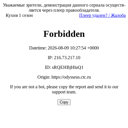
Ува­жае­мые зри­те­ли, де­мон­ст­ра­ция дан­но­го се­риа­ла осу­ще­ст­в­
ля­ет­ся че­рез пле­ер пра­во­об­ла­да­те­ля.
Кухня 1 сезон
Пле­ер уда­лен? / Жа­ло­ба