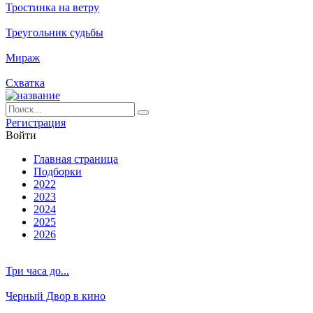
Тростинка на ветру
Треугольник судьбы
Мираж
Схватка
Ре­ги­ст­ра­ция
Вой­ти
Глав­ная стра­ни­ца
Подборки
2022
2023
2024
2025
2026
Три часа до...
Черный Двор в кино