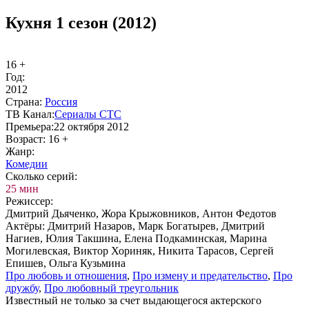
Кухня 1 сезон (2012)
16 +
Год:
2012
Стра­на:
Рос­сия
ТВ Ка­нал:
Се­риа­лы СТС
Пре­мье­ра:
22 октября 2012
Воз­раст:
16 +
Жанр:
Ко­ме­дии
Сколь­ко се­рий:
25 мин
Ре­жис­сер:
Дмитрий Дьяченко, Жора Крыжовников, Антон Федотов
Ак­тё­ры:
Дмитрий Назаров, Марк Богатырев, Дмитрий
Нагиев, Юлия Такшина, Елена Подкаминская, Марина
Могилевская, Виктор Хориняк, Никита Тарасов, Сергей
Епишев, Ольга Кузьмина
Про лю­бовь и от­но­ше­ния
,
Про из­ме­ну и пре­да­тель­ст­во
,
Про
друж­бу
,
Про лю­бов­ный тре­уголь­ник
Известный не только за счет выдающегося актерского