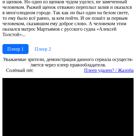
и щенков. Но один из щенков чудом уцелел, не замеченный
человеком. Рыжий щенок отважно переплыл залив и оказался
в многолюдном городе. Так как он был один на белом свете,
то ему было всё равно, за кем пойти. И он пошёл за первым
человеком, сказавшим ему доброе слово. А человеком этим
оказался матрос Мартьямов с русского судна «Алексей
Толстой»...
Плеер 1
Плеер 2
Ува­жае­мые зри­те­ли, де­мон­ст­ра­ция дан­но­го се­риа­ла осу­ще­ст­в­
ля­ет­ся че­рез пле­ер пра­во­об­ла­да­те­ля.
Солёный пёс
Пле­ер уда­лен? / Жа­ло­ба