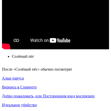
Солёный пёс
По­сле «Солёный пёс» обыч­но по­смот­рят
Алые паруса
Вернись в Сорренто
Добро пожаловать, или Посторонним вход воспрещен
Идеальное убийство