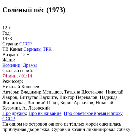
Солёный пёс (1973)
12 +
Год:
1973
Стра­на:
СССР
ТВ Ка­нал:
Се­риа­лы ТРК
Воз­раст:
12 +
Жанр:
Ко­ме­дии
,
Дра­мы
Сколь­ко се­рий:
74 мин. / 01:14
Ре­жис­сер:
Николай Кошелев
Ак­тё­ры:
Владимир Меньшов, Татьяна Шестакова, Николай
Лавров, Витаутас Паукште, Виктор Перевалов, Надежда
Жилинская, Зиновий Гердт, Борис Аракелов, Николай
Кузьмин, А. Лазовский
Про друж­бу
,
Про вы­жи­ва­ние
,
Про со­вет­ское вре­мя и эпо­ху
СССР
На одном из островов одного из тёплых морей ощенилась
приблудная дворняжка. Суровый хозяин ликвидировал собаку