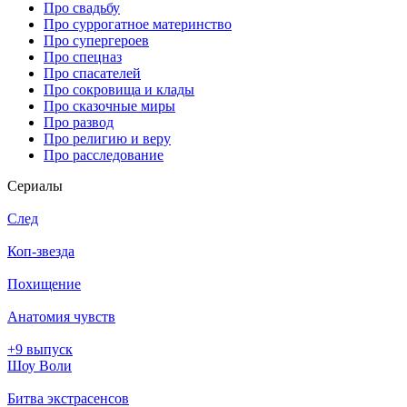
Про свадьбу
Про суррогатное материнство
Про супергероев
Про спецназ
Про спасателей
Про сокровища и клады
Про сказочные миры
Про развод
Про религию и веру
Про расследование
Се­риа­лы
След
Коп-звезда
Похищение
Анатомия чувств
+9 выпуск
Шоу Воли
Битва экстрасенсов