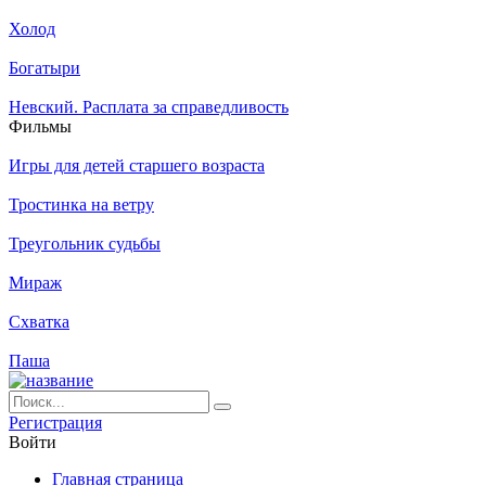
Холод
Богатыри
Невский. Расплата за справедливость
Филь­мы
Игры для детей старшего возраста
Тростинка на ветру
Треугольник судьбы
Мираж
Схватка
Паша
Ре­ги­ст­ра­ция
Вой­ти
Глав­ная стра­ни­ца