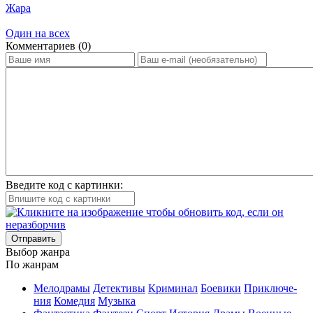
Жара
Один на всех
Ком­мен­та­ри­ев (0)
Введите код с картинки:
Отправить
Вы­бор жан­ра
По жан­рам
Ме­ло­дра­мы
Де­тек­ти­вы
Кри­ми­нал
Бое­ви­ки
При­клю­че­
ния
Ко­ме­дия
Му­зы­ка