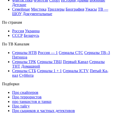
Фан­та­сти­ка
Фэн­те­зи
Спорт
Ис­то­рия
Дра­мы
Во­ен­ные
Дет­ские
Се­мей­ные
Мис­ти­ка
Трил­ле­ры
Био­гра­фия
Ужа­сы
ТВ —
ШОУ
До­ку­мен­таль­ные
По стра­нам
Рос­сия
Ук­раи­на
СССР
Бе­ла­русь
По ТВ Ка­на­лам
Се­риа­лы НТВ
Рос­сия — 1
Се­риа­лы СТС
Се­риа­лы ТВ–3
Пят­ни­ца
Се­риа­лы ТРК
Се­риа­лы ТВЦ
Пер­вый Ка­нал
Се­риа­лы
ТНТ
До­маш­ний
Се­риа­лы СТБ
Се­риа­лы 1 + 1
Се­риа­лы ICTV
Пя­тый Ка­
нал
Суб­бо­та
Подборки
Про снайперов
Про террористов
про танкистов и танки
Про тайгу
Про сыщиков и частных детективов