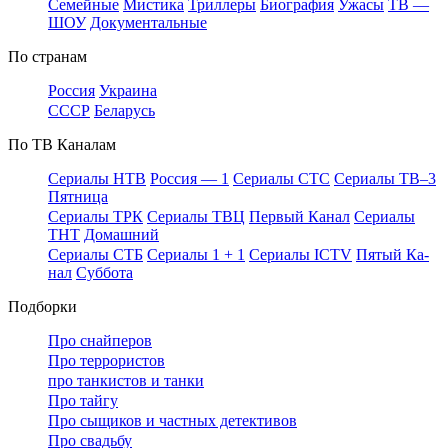
Се­мей­ные
Мис­ти­ка
Трил­ле­ры
Био­гра­фия
Ужа­сы
ТВ —
ШОУ
До­ку­мен­таль­ные
По стра­нам
Рос­сия
Ук­раи­на
СССР
Бе­ла­русь
По ТВ Ка­на­лам
Се­риа­лы НТВ
Рос­сия — 1
Се­риа­лы СТС
Се­риа­лы ТВ–3
Пят­ни­ца
Се­риа­лы ТРК
Се­риа­лы ТВЦ
Пер­вый Ка­нал
Се­риа­лы
ТНТ
До­маш­ний
Се­риа­лы СТБ
Се­риа­лы 1 + 1
Се­риа­лы ICTV
Пя­тый Ка­
нал
Суб­бо­та
Подборки
Про снайперов
Про террористов
про танкистов и танки
Про тайгу
Про сыщиков и частных детективов
Про свадьбу