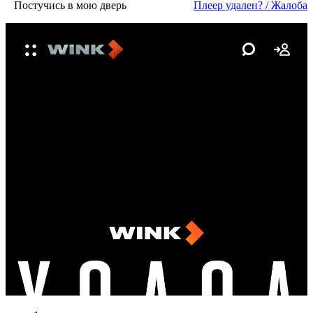
Постучись в мою дверь
Пле­ер уда­лен? / Жа­ло­ба