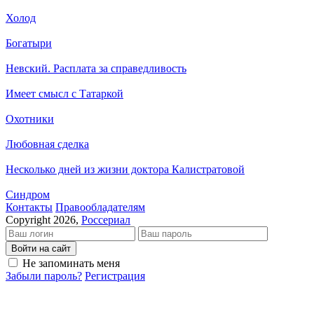
Холод
Богатыри
Невский. Расплата за справедливость
Имеет смысл с Татаркой
Охотники
Любовная сделка
Несколько дней из жизни доктора Калистратовой
Синдром
Кон­так­ты
Пра­во­об­ла­да­те­лям
Copyright 2026,
Россериал
Войти на сайт
Не запоминать меня
Забыли пароль?
Регистрация