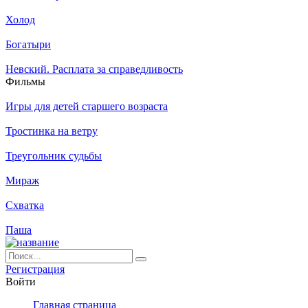
Холод
Богатыри
Невский. Расплата за справедливость
Филь­мы
Игры для детей старшего возраста
Тростинка на ветру
Треугольник судьбы
Мираж
Схватка
Паша
Ре­ги­ст­ра­ция
Вой­ти
Глав­ная стра­ни­ца