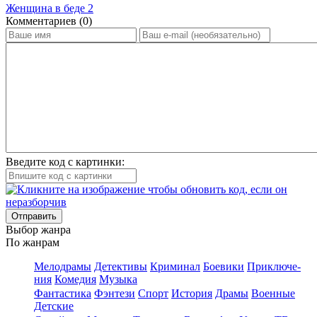
Женщина в беде 2
Ком­мен­та­ри­ев (0)
Введите код с картинки:
Отправить
Вы­бор жан­ра
По жан­рам
Ме­ло­дра­мы
Де­тек­ти­вы
Кри­ми­нал
Бое­ви­ки
При­клю­че­
ния
Ко­ме­дия
Му­зы­ка
Фан­та­сти­ка
Фэн­те­зи
Спорт
Ис­то­рия
Дра­мы
Во­ен­ные
Дет­ские