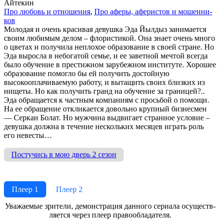
Айтекин
Про лю­бовь и от­но­ше­ния
,
Про афе­ры, афе­ри­стов и мо­шен­ни­
ков
Молодая и очень красивая девушка Эда Йылдыз занимается
своим любимым делом – флористикой. Она знает очень много
о цветах и получила неплохое образование в своей стране. Но
Эда выросла в небогатой семье, и ее заветной мечтой всегда
было обучение в престижном зарубежном институте. Хорошее
образование помогло бы ей получить достойную
высокооплачиваемую работу, и вытащить своих близких из
нищеты. Но как получить гранд на обучение за границей?..
Эда обращается к частным компаниям с просьбой о помощи.
На ее обращение откликается довольно крупный бизнесмен
— Серкан Болат. Но мужчина выдвигает странное условие –
девушка должна в течение нескольких месяцев играть роль
его невесты…
Постучись в мою дверь 2 сезон
Плеер 1
Плеер 2
Ува­жае­мые зри­те­ли, де­мон­ст­ра­ция дан­но­го се­риа­ла осу­ще­ст­в­
ля­ет­ся че­рез пле­ер пра­во­об­ла­да­те­ля.