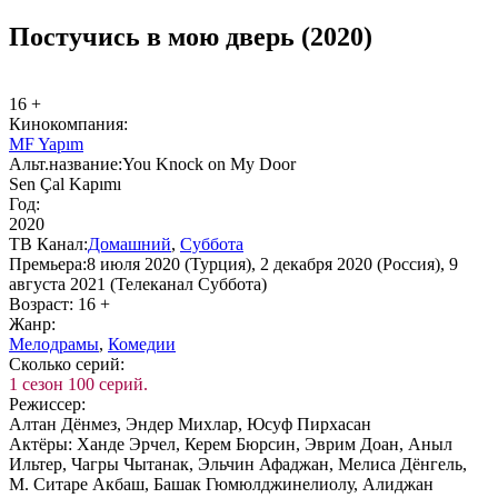
Постучись в мою дверь (2020)
16 +
Ки­но­ком­па­ния:
MF Yapım
Альт.на­зва­ние:
You Knock on My Door
Sen Çal Kapımı
Год:
2020
ТВ Ка­нал:
До­маш­ний
,
Суб­бо­та
Пре­мье­ра:
8 июля 2020 (Турция), 2 декабря 2020 (Россия), 9
августа 2021 (Телеканал Суббота)
Воз­раст:
16 +
Жанр:
Ме­ло­дра­мы
,
Ко­ме­дии
Сколь­ко се­рий:
1 сезон 100 серий.
Ре­жис­сер:
Алтан Дёнмез, Эндер Михлар, Юсуф Пирхасан
Ак­тё­ры:
Ханде Эрчел, Керем Бюрсин, Эврим Доан, Аныл
Ильтер, Чагры Чытанак, Эльчин Афаджан, Мелиса Дёнгель,
М. Ситаре Акбаш, Башак Гюмюлджинелиолу, Алиджан