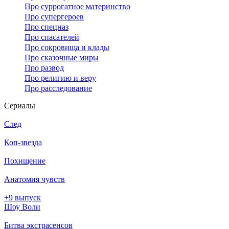
Про суррогатное материнство
Про супергероев
Про спецназ
Про спасателей
Про сокровища и клады
Про сказочные миры
Про развод
Про религию и веру
Про расследование
Се­риа­лы
След
Коп-звезда
Похищение
Анатомия чувств
+9 выпуск
Шоу Воли
Битва экстрасенсов