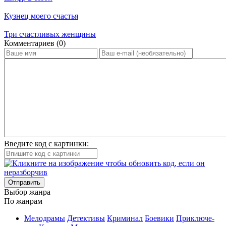
Кузнец моего счастья
Три счастливых женщины
Ком­мен­та­ри­ев (0)
Введите код с картинки:
Отправить
Вы­бор жан­ра
По жан­рам
Ме­ло­дра­мы
Де­тек­ти­вы
Кри­ми­нал
Бое­ви­ки
При­клю­че­