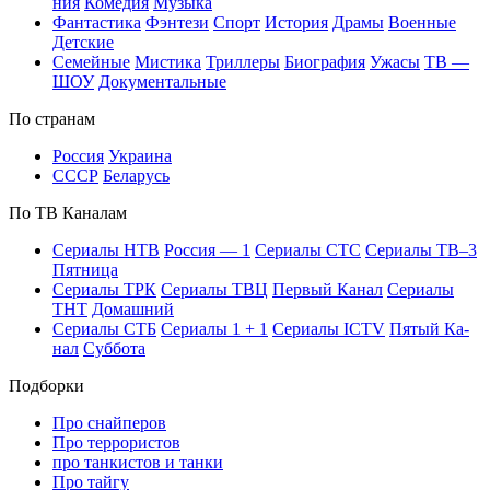
ния
Ко­ме­дия
Му­зы­ка
Фан­та­сти­ка
Фэн­те­зи
Спорт
Ис­то­рия
Дра­мы
Во­ен­ные
Дет­ские
Се­мей­ные
Мис­ти­ка
Трил­ле­ры
Био­гра­фия
Ужа­сы
ТВ —
ШОУ
До­ку­мен­таль­ные
По стра­нам
Рос­сия
Ук­раи­на
СССР
Бе­ла­русь
По ТВ Ка­на­лам
Се­риа­лы НТВ
Рос­сия — 1
Се­риа­лы СТС
Се­риа­лы ТВ–3
Пят­ни­ца
Се­риа­лы ТРК
Се­риа­лы ТВЦ
Пер­вый Ка­нал
Се­риа­лы
ТНТ
До­маш­ний
Се­риа­лы СТБ
Се­риа­лы 1 + 1
Се­риа­лы ICTV
Пя­тый Ка­
нал
Суб­бо­та
Подборки
Про снайперов
Про террористов
про танкистов и танки
Про тайгу