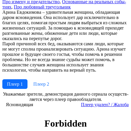
Про из­ме­ну и пре­да­тель­ст­во
,
Ос­но­ван­ные на ре­аль­ных со­бы­
ти­ях
,
Про лю­бов­ный тре­уголь­ник
Арина Евдокимова – удивительная женщина, обладающая
даром ясновидения. Она использует дар исключительно в
благих целях, помогая простым людям выбраться из сложных
жизненных ситуаций. За помощью к ясновидящей приходят
разгневанные жены, обиженные дети или люди, которые
оказались на перепутье дорог.
Парой причиной всех бед, оказываются сами люди, которые
не могут сполна проанализировать ситуацию. Арина изучает
прошлое и будущее своего гостья, чтобы помочь в решении
проблемы. Но не всегда знание судьбы может помочь, в
большинстве случаев женщина использует знания
психологии, чтобы направить на верный путь.
Плеер 1
Плеер 2
Ува­жае­мые зри­те­ли, де­мон­ст­ра­ция дан­но­го се­риа­ла осу­ще­ст­в­
ля­ет­ся че­рез пле­ер пра­во­об­ла­да­те­ля.
Ясновидящая
Пле­ер уда­лен? / Жа­ло­ба