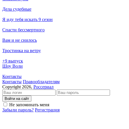
Дела судебные
Я иду тебя искать 9 сезон
Спасти бессмертного
Вам и не снилось
Тростинка на ветру
+9 выпуск
Шоу Воли
Контакты
Кон­так­ты
Пра­во­об­ла­да­те­лям
Copyright 2026,
Россериал
Войти на сайт
Не запоминать меня
Забыли пароль?
Регистрация