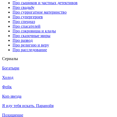
Про сыщиков и частных детективов
Про свадьбу
Про суррогатное материнство
Про супергероев
Про спецназ
Про спасателей
Про сокровища и клады
Про сказочные миры
Про развод
Про религию и веру
Про расследование
Се­риа­лы
Богатыри
Холод
Фейк
Коп-звезда
Я иду тебя искать. Паранойя
Похищение