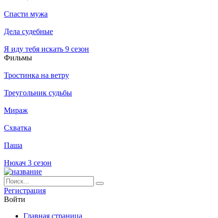
Спасти мужа
Дела судебные
Я иду тебя искать 9 сезон
Филь­мы
Тростинка на ветру
Треугольник судьбы
Мираж
Схватка
Паша
Нюхач 3 сезон
Ре­ги­ст­ра­ция
Вой­ти
Глав­ная стра­ни­ца