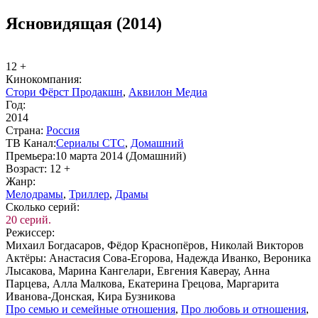
Ясновидящая (2014)
12 +
Ки­но­ком­па­ния:
Стори Фёрст Продакшн
,
Аквилон Медиа
Год:
2014
Стра­на:
Рос­сия
ТВ Ка­нал:
Се­риа­лы СТС
,
До­маш­ний
Пре­мье­ра:
10 марта 2014 (Домашний)
Воз­раст:
12 +
Жанр:
Ме­ло­дра­мы
,
Трил­лер
,
Дра­мы
Сколь­ко се­рий:
20 серий.
Ре­жис­сер:
Михаил Богдасаров, Фёдор Краснопёров, Николай Викторов
Ак­тё­ры:
Анастасия Сова-Егорова, Надежда Иванко, Вероника
Лысакова, Марина Кангелари, Евгения Каверау, Анна
Парцева, Алла Малкова, Екатерина Грецова, Маргарита
Иванова-Донская, Кира Бузникова
Про се­мью и се­мей­ные от­но­ше­ния
,
Про лю­бовь и от­но­ше­ния
,