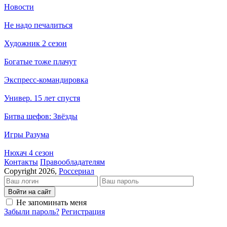
Новости
Не надо печалиться
Художник 2 сезон
Богатые тоже плачут
Экспресс-командировка
Универ. 15 лет спустя
Битва шефов: Звёзды
Игры Разума
Нюхач 4 сезон
Кон­так­ты
Пра­во­об­ла­да­те­лям
Copyright 2026,
Россериал
Войти на сайт
Не запоминать меня
Забыли пароль?
Регистрация