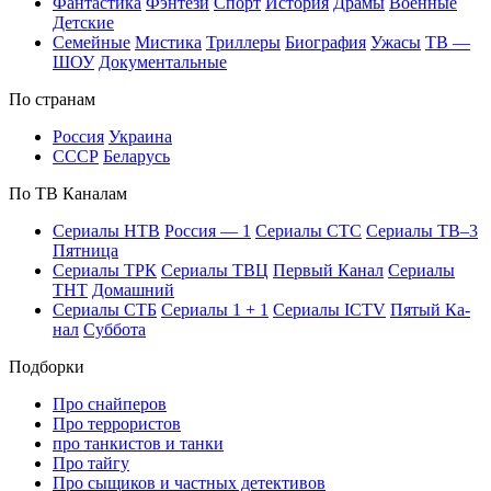
Фан­та­сти­ка
Фэн­те­зи
Спорт
Ис­то­рия
Дра­мы
Во­ен­ные
Дет­ские
Се­мей­ные
Мис­ти­ка
Трил­ле­ры
Био­гра­фия
Ужа­сы
ТВ —
ШОУ
До­ку­мен­таль­ные
По стра­нам
Рос­сия
Ук­раи­на
СССР
Бе­ла­русь
По ТВ Ка­на­лам
Се­риа­лы НТВ
Рос­сия — 1
Се­риа­лы СТС
Се­риа­лы ТВ–3
Пят­ни­ца
Се­риа­лы ТРК
Се­риа­лы ТВЦ
Пер­вый Ка­нал
Се­риа­лы
ТНТ
До­маш­ний
Се­риа­лы СТБ
Се­риа­лы 1 + 1
Се­риа­лы ICTV
Пя­тый Ка­
нал
Суб­бо­та
Подборки
Про снайперов
Про террористов
про танкистов и танки
Про тайгу
Про сыщиков и частных детективов