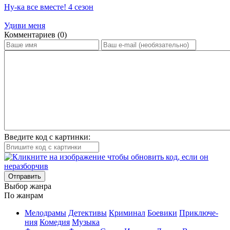
Ну-ка все вместе! 4 сезон
Удиви меня
Ком­мен­та­ри­ев (0)
Введите код с картинки:
Отправить
Вы­бор жан­ра
По жан­рам
Ме­ло­дра­мы
Де­тек­ти­вы
Кри­ми­нал
Бое­ви­ки
При­клю­че­
ния
Ко­ме­дия
Му­зы­ка