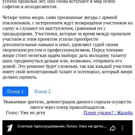
успехи прошлых лет, они снова вступают в мир огней
софитов и аплодисментов.
Четыре члена жюри, сами признанные звезды с армией
поклонников, с нетерпением ждут возвращения участников на
сцену и слушают их выступления, сравнивая их с
предыдущими. Участники, которые за время между прошлым
участием и этим проектом успели приобрести
дополнительные навыки и опыт, удивляют судей своим
творческим ростом и профессионализмом. Перед членами
жюри стоит нелегкая задача выбора: дать молодому таланту
шанс продвинуться дальше или, возможно, отправить его
домой. Это решение будет сложным, так как каждый участник
имеет свой неповторимый талант и потенциал, который жюри
должно оценить.
Плеер 1
Плеер 2
Ува­жае­мые зри­те­ли, де­мон­ст­ра­ция дан­но­го се­риа­ла осу­ще­ст­в­
ля­ет­ся че­рез пле­ер пра­во­об­ла­да­те­ля.
Голос: Уже не дети
Пле­ер уда­лен? / Жа­ло­ба