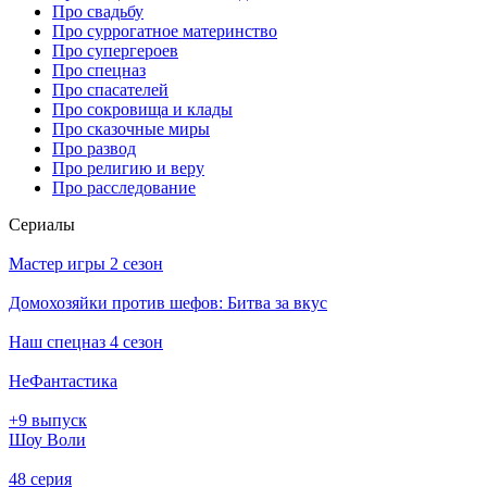
Про свадьбу
Про суррогатное материнство
Про супергероев
Про спецназ
Про спасателей
Про сокровища и клады
Про сказочные миры
Про развод
Про религию и веру
Про расследование
Се­риа­лы
Мастер игры 2 сезон
Домохозяйки против шефов: Битва за вкус
Наш спецназ 4 сезон
НеФантастика
+9 выпуск
Шоу Воли
48 серия