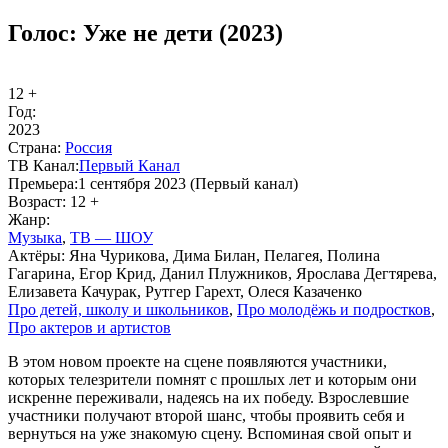
Голос: Уже не дети (2023)
12 +
Год:
2023
Стра­на:
Рос­сия
ТВ Ка­нал:
Пер­вый Ка­нал
Пре­мье­ра:
1 сентября 2023 (Первый канал)
Воз­раст:
12 +
Жанр:
Му­зы­ка
,
ТВ — ШОУ
Ак­тё­ры:
Яна Чурикова, Дима Билан, Пелагея, Полина
Гагарина, Егор Крид, Данил Плужников, Ярослава Дегтярева,
Елизавета Качурак, Рутгер Гарехт, Олеся Казаченко
Про де­тей, шко­лу и школь­ни­ков
,
Про мо­ло­дёжь и под­ро­ст­ков
,
Про ак­те­ров и ар­ти­стов
В этом новом проекте на сцене появляются участники,
которых телезрители помнят с прошлых лет и которым они
искренне переживали, надеясь на их победу. Взрослевшие
участники получают второй шанс, чтобы проявить себя и
вернуться на уже знакомую сцену. Вспоминая свой опыт и