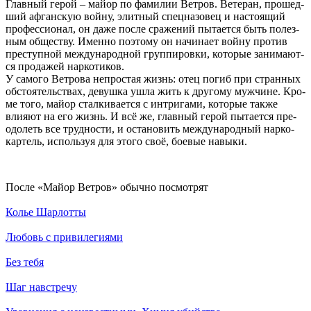
Глав­ный ге­рой – май­ор по фа­ми­лии Вет­ров. Ве­те­ран, про­шед­
ший аф­ган­скую вой­ну, элит­ный спец­на­зо­вец и на­стоя­щий
про­фес­сио­нал, он да­же по­сле сра­же­ний пы­та­ет­ся быть по­лез­
ным об­ще­ст­ву. Имен­но по­это­му он на­чи­на­ет вой­ну про­тив
пре­ступ­ной ме­ж­ду­на­род­ной груп­пи­ров­ки, ко­то­рые за­ни­ма­ют­
ся про­да­жей нар­ко­ти­ков.
У са­мо­го Вет­ро­ва не­про­стая жизнь: отец по­гиб при стран­ных
об­стоя­тель­ст­вах, де­вуш­ка уш­ла жить к дру­го­му муж­чи­не. Кро­
ме то­го, май­ор стал­ки­ва­ет­ся с ин­три­га­ми, ко­то­рые так­же
влия­ют на его жизнь. И всё же, глав­ный ге­рой пы­та­ет­ся пре­
одо­леть все труд­но­сти, и ос­та­но­вить ме­ж­ду­на­род­ный нар­ко­
кар­тель, ис­поль­зуя для это­го своё, бое­вые на­вы­ки.
По­сле «Майор Ветров» обыч­но по­смот­рят
Колье Шарлотты
Любовь с привилегиями
Без тебя
Шаг навстречу