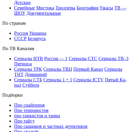
Дет­ские
Се­мей­ные
Мис­ти­ка
Трил­ле­ры
Био­гра­фия
Ужа­сы
ТВ —
ШОУ
До­ку­мен­таль­ные
По стра­нам
Рос­сия
Ук­раи­на
СССР
Бе­ла­русь
По ТВ Ка­на­лам
Се­риа­лы НТВ
Рос­сия — 1
Се­риа­лы СТС
Се­риа­лы ТВ–3
Пят­ни­ца
Се­риа­лы ТРК
Се­риа­лы ТВЦ
Пер­вый Ка­нал
Се­риа­лы
ТНТ
До­маш­ний
Се­риа­лы СТБ
Се­риа­лы 1 + 1
Се­риа­лы ICTV
Пя­тый Ка­
нал
Суб­бо­та
Подборки
Про снайперов
Про террористов
про танкистов и танки
Про тайгу
Про сыщиков и частных детективов
Про свадьбу