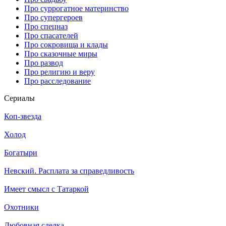
Про суррогатное материнство
Про супергероев
Про спецназ
Про спасателей
Про сокровища и клады
Про сказочные миры
Про развод
Про религию и веру
Про расследование
Се­риа­лы
Коп-звезда
Холод
Богатыри
Невский. Расплата за справедливость
Имеет смысл с Татаркой
Охотники
Любовная сделка