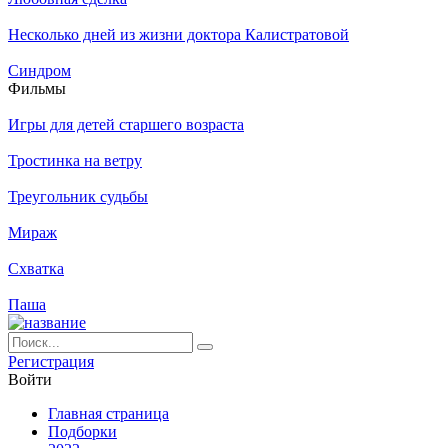
Несколько дней из жизни доктора Калистратовой
Синдром
Филь­мы
Игры для детей старшего возраста
Тростинка на ветру
Треугольник судьбы
Мираж
Схватка
Паша
Ре­ги­ст­ра­ция
Вой­ти
Глав­ная стра­ни­ца
Подборки