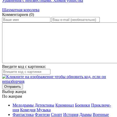
Уравнения с неизвестными. Химия убийства
Шахматная королева
Ком­мен­та­ри­ев (0)
Введите код с картинки:
Отправить
Вы­бор жан­ра
По жан­рам
Ме­ло­дра­мы
Де­тек­ти­вы
Кри­ми­нал
Бое­ви­ки
При­клю­че­
ния
Ко­ме­дия
Му­зы­ка
Фан­та­сти­ка
Фэн­те­зи
Спорт
Ис­то­рия
Дра­мы
Во­ен­ные