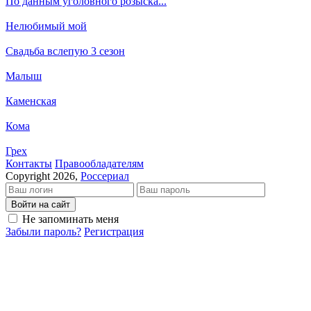
По данным уголовного розыска...
Нелюбимый мой
Свадьба вслепую 3 сезон
Малыш
Каменская
Кома
Грех
Кон­так­ты
Пра­во­об­ла­да­те­лям
Copyright 2026,
Россериал
Войти на сайт
Не запоминать меня
Забыли пароль?
Регистрация