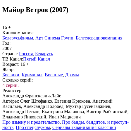
Майор Ветров (2007)
16 +
Ки­но­ком­па­ния:
Беларусьфильм
,
Арт Синема Групп
,
Белтелерадиокомпания
Год:
2007
Стра­на:
Рос­сия
,
Бе­ла­русь
ТВ Ка­нал:
Пя­тый Ка­нал
Воз­раст:
16 +
Жанр:
Бое­ви­ки
,
Кри­ми­нал
,
Во­ен­ные
,
Дра­мы
Сколь­ко се­рий:
4 серии.
Ре­жис­сер:
Александр Франскевич-Лайе
Ак­тё­ры:
Олег Штефанко, Евгения Крюкова, Анатолий
Васильев, Александр Подобед, Мухтар Гусенгаджиев,
Александр Песков, Екатерина Маликова, Виктор Рыбчинский,
Владимир Янковский, Иван Мацкевич
Про из­ме­ну и пре­да­тель­ст­во
,
Про бан­ды, бан­ди­тов, и пре­ступ­
ность
,
Про спец­служ­бы
,
Се­риа­лы эк­ра­ни­за­ция клас­си­ки