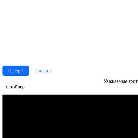
Плеер 1
Плеер 2
Ува­жае­мые зри­те­
Спойлер