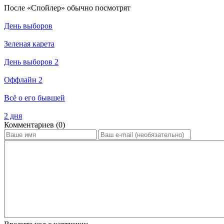
По­сле «Спойлер» обыч­но по­смот­рят
День выборов
Зеленая карета
День выборов 2
Оффлайн 2
Всё о его бывшей
2 дня
Ком­мен­та­ри­ев (0)