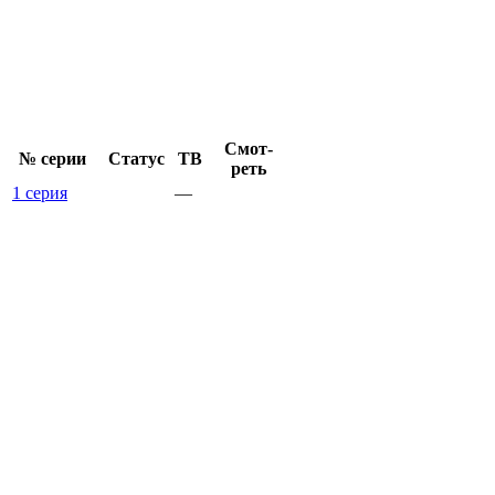
Смот­
№ се­рии
Ста­тус
ТВ
реть
1 серия
—