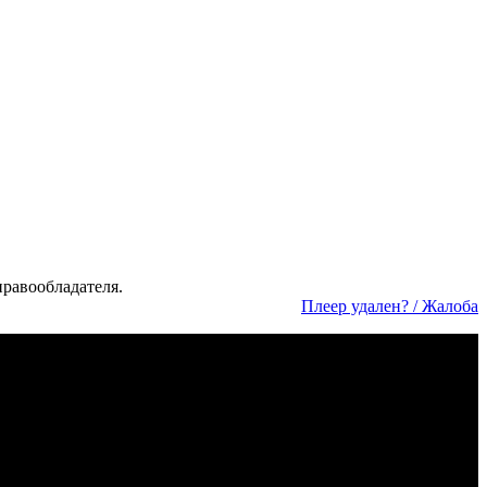
а­во­об­ла­да­те­ля.
Пле­ер уда­лен? / Жа­ло­ба