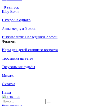
+9 выпуск
Шоу Воли
Пятеро на одного
Анна медиум 5 сезон
Выживалити: Наследники 2 сезон
Филь­мы
Игры для детей старшего возраста
Тростинка на ветру
Треугольник судьбы
Мираж
Схватка
Паша
Ре­ги­ст­ра­ция