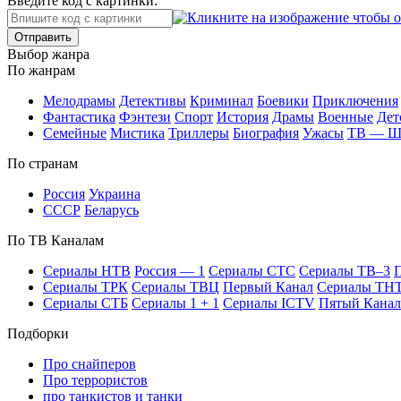
Введите код с картинки:
Отправить
Вы­бор жан­ра
По жан­рам
Ме­ло­дра­мы
Де­тек­ти­вы
Кри­ми­нал
Бое­ви­ки
При­клю­че­ния
Фан­та­сти­ка
Фэн­те­зи
Спорт
Ис­то­рия
Дра­мы
Во­ен­ные
Дет
Се­мей­ные
Мис­ти­ка
Трил­ле­ры
Био­гра­фия
Ужа­сы
ТВ — 
По стра­нам
Рос­сия
Ук­раи­на
СССР
Бе­ла­русь
По ТВ Ка­на­лам
Се­риа­лы НТВ
Рос­сия — 1
Се­риа­лы СТС
Се­риа­лы ТВ–3
П
Се­риа­лы ТРК
Се­риа­лы ТВЦ
Пер­вый Ка­нал
Се­риа­лы ТН
Се­риа­лы СТБ
Се­риа­лы 1 + 1
Се­риа­лы ICTV
Пя­тый Ка­нал
Подборки
Про снайперов
Про террористов
про танкистов и танки