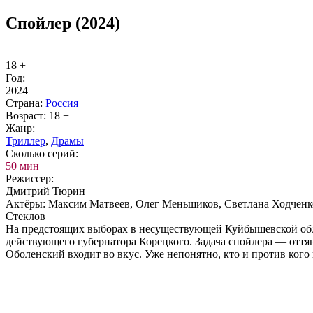
Спойлер (2024)
18 +
Год:
2024
Стра­на:
Рос­сия
Воз­раст:
18 +
Жанр:
Трил­лер
,
Дра­мы
Сколь­ко се­рий:
50 мин
Ре­жис­сер:
Дмитрий Тюрин
Ак­тё­ры:
Максим Матвеев, Олег Меньшиков, Светлана Ходченк
Стеклов
На предстоящих выборах в несуществующей Куйбышевской обла
действующего губернатора Корецкого. Задача спойлера — оттян
Оболенский входит во вкус. Уже непонятно, кто и против кого и