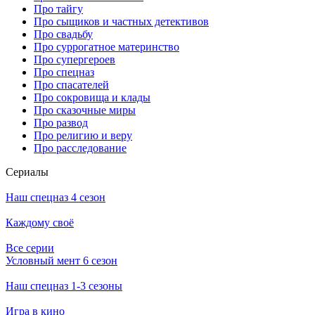
Про тайгу
Про сыщиков и частных детективов
Про свадьбу
Про суррогатное материнство
Про супергероев
Про спецназ
Про спасателей
Про сокровища и клады
Про сказочные миры
Про развод
Про религию и веру
Про расследование
Се­риа­лы
Наш спецназ 4 сезон
Каждому своё
Все серии
Условный мент 6 сезон
Наш спецназ 1-3 сезоны
Игра в кино