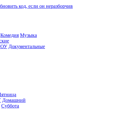
Ко­ме­дия
Му­зы­ка
­ские
ШОУ
До­ку­мен­таль­ные
ят­ни­ца
Т
До­маш­ний
Суб­бо­та