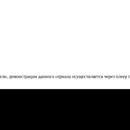
ли, де­мон­ст­ра­ция дан­но­го се­риа­ла осу­ще­ст­в­ля­ет­ся че­рез пле­ер пр